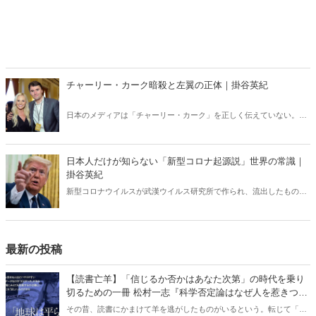
チャーリー・カーク暗殺と左翼の正体｜掛谷英紀
日本のメディアは「チャーリー・カーク」を正しく伝えていない。カ
ーク暗殺のあと、左翼たちの正体が露わになる事態が相次いでいる
が、それも日本では全く報じられない。「米国の分断」との安易な解
釈では絶対にわからない「チャーリー・カーク」現象の本質。
日本人だけが知らない「新型コロナ起源説」世界の常識｜
掛谷英紀
新型コロナウイルスが武漢ウイルス研究所で作られ、流出したもので
あるという見解は、世界ではほぼ定説になっている。ところが、なぜ
か日本ではこの“世界の常識”が全く通じない。「新型コロナウイルス
研究所起源」をめぐる深い闇。
最新の投稿
【読書亡羊】「信じるか否かはあなた次第」の時代を乗り
切るための一冊 松村一志『科学否定論はなぜ人を惹きつけ
るのか』（ちくま新書）｜梶原麻衣子
その昔、読書にかまけて羊を逃がしたものがいるという。転じて「読