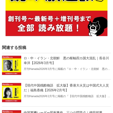
関連する投稿
ロ・中・イラン・北朝鮮 悪の枢軸四カ国大混乱｜長谷川
幸洋【2026年3月号】
月刊Hanada2026年3月号に掲載の『ロ・中・イラン・北朝鮮 悪の枢
軸四カ国大混乱｜長谷川幸洋【2026年3月号】』の内容をAIを使って
要約・紹介。
【現代中国残酷物語 拡大版】香港大火災は中国式大人災
だ｜福島香織【2026年2月号】
月刊Hanada2026年2月号に掲載の『【現代中国残酷物語 拡大版】香
港大火災は中国式大人災だ｜福島香織【2026年2月号】』の内容をAI
を使って要約・紹介。
中国軍機レーダー照射事件 三つの問題点｜織田邦男