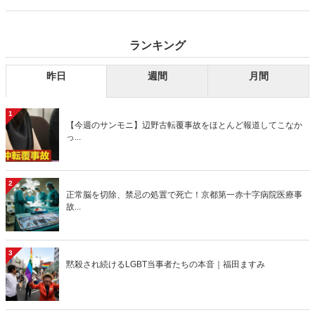
り」、略して【今週のサンモニ】。
ランキング
昨日
週間
月間
1
【今週のサンモニ】辺野古転覆事故をほとんど報道してこなか
っ...
2
正常脳を切除、禁忌の処置で死亡！京都第一赤十字病院医療事
故...
3
黙殺され続けるLGBT当事者たちの本音｜福田ますみ