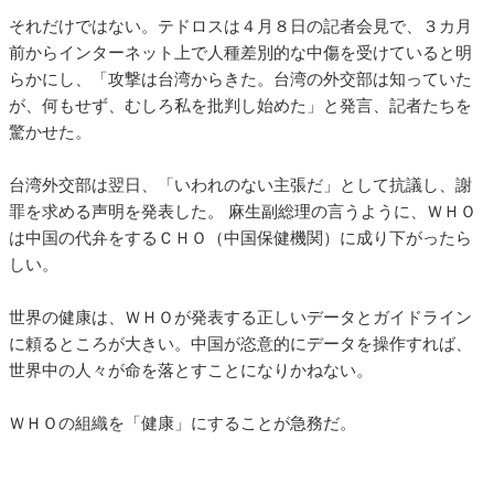
それだけではない。テドロスは４月８日の記者会見で、３カ月
前からインターネット上で人種差別的な中傷を受けていると明
らかにし、「攻撃は台湾からきた。台湾の外交部は知っていた
が、何もせず、むしろ私を批判し始めた」と発言、記者たちを
驚かせた。
台湾外交部は翌日、「いわれのない主張だ」として抗議し、謝
罪を求める声明を発表した。 麻生副総理の言うように、ＷＨＯ
は中国の代弁をするＣＨＯ（中国保健機関）に成り下がったら
しい。
世界の健康は、ＷＨＯが発表する正しいデータとガイドライン
に頼るところが大きい。中国が恣意的にデータを操作すれば、
世界中の人々が命を落とすことになりかねない。
ＷＨＯの組織を「健康」にすることが急務だ。