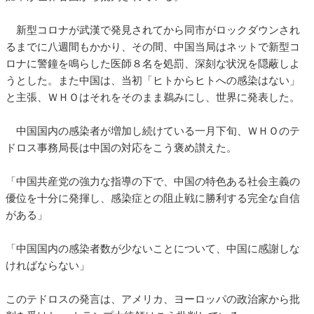
新型コロナが武漢で発見されてから同市がロックダウンされ
るまでに八週間もかかり、その間、中国当局はネットで新型コ
ロナに警鐘を鳴らした医師８名を処罰、深刻な状況を隠蔽しよ
うとした。また中国は、当初「ヒトからヒトへの感染はない」
と主張、ＷＨＯはそれをそのまま鵜みにし、世界に発表した。
中国国内の感染者が増加し続けている一月下旬、ＷＨＯのテ
ドロス事務局長は中国の対応をこう褒め讃えた。
「中国共産党の強力な指導の下で、中国の特色ある社会主義の
優位を十分に発揮し、感染症との阻止戦に勝利する完全な自信
がある」
「中国国内の感染者数が少ないことについて、中国に感謝しな
ければならない」
このテドロスの発言は、アメリカ、ヨーロッパの政治家から批