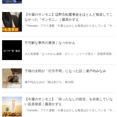
書亡羊」は「重要なことを忘れて、他のことに夢中になること」を指
す四字熟語になった。だが時に仕事を放り出してでも、読むべき本が
ある。元月刊『Hanada』編集部員のライター・梶原がお送りする時事
【今週のサンモニ】辺野古転覆事故をほとんど報道してこ
書評！
なかった『サンモニ』｜藤原かずえ
『Hanada』プラス連載「今週もおかしな報道ばかりをしている『サン
デーモーニング』を藤原かずえさんがデータとロジックで滅多斬
り」、略して【今週のサンモニ】。
不可解な事件の裏側｜なべやかん
大人気連載「なべやかん遺産」がシン・シリーズ突入！ 芸能界屈指の
コレクターであり、都市伝説、オカルト、スピリチュアルな話題が大
好きな芸人・なべやかんが蒐集した選りすぐりの「怪」な話を紹介！
信じるか信じないかは、あなた次第！ 芸能ニュース
子猫の太郎が「行方不明」になった話｜瀬戸内みなみ
瀬戸内みなみの「猫は友だち」第10回
【今週のサンモニ】「待ったなしの状況」を自覚していな
い反原発派｜藤原かずえ
『Hanada』プラス連載「今週もおかしな報道ばかりをしている『サン
デーモーニング』を藤原かずえさんがデータとロジックで滅多斬