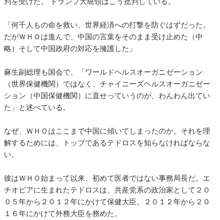
判を受けた。 トランプ大統領はこう批判している。
「何千人もの命を救い、世界経済への打撃を防ぐはずだった。
だがＷＨＯは進んで、中国の言葉をそのまま受け止めた（中
略）そして中国政府の対応を擁護した」
麻生副総理も国会で、「ワールドヘルスオーガニゼーション
（世界保健機関）ではなく、チャイニーズヘルスオーガニゼー
ション（中国保健機関）に直せっていうのが、わんわん出てい
た」と述べている。
なぜ、ＷＨＯはここまで中国に傾いてしまったのか。それを理
解するためには、トップであるテドロスを知らなければならな
い。
彼はＷＨＯ始まって以来、初めて医者ではない事務局長だ。エ
チオピアに生まれたテドロスは、共産党系の政治家として２０
０５年から２０１２年にかけて保健大臣、２０１２年から２０
１６年にかけて外務大臣を務めた。