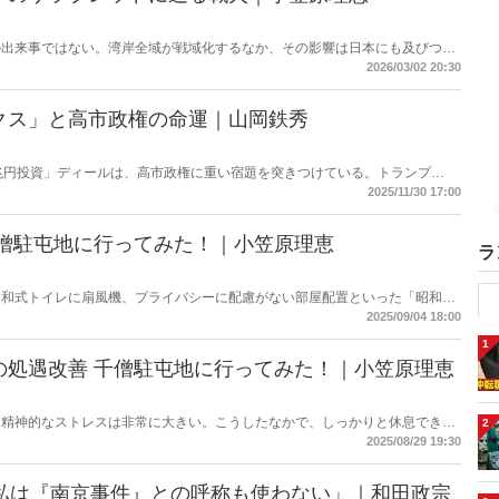
の出来事ではない。湾岸全域が戦域化するなか、その影響は日本にも及びつつ
の高騰については多く報じられているが、見落とされがちな問題がある。邦人
2026/03/02 20:30
舞台に立つ日本のサラブレッドの安全は守られるのか。戦火は思わぬところに
クス」と高市政権の命運｜山岡鉄秀
兆円投資」ディールは、高市政権に重い宿題を突きつけている。トランプ
、縛るのか──命運は、このパラドックスをどう反転できるかにかかっている。
2025/11/30 17:00
千僧駐屯地に行ってみた！｜小笠原理恵
ラ
、和式トイレに扇風機、プライバシーに配慮がない部屋配置といった「昭和ス
た。だが今、そのイメージは大きく変わろうとしている。兵庫県伊丹市にある
2025/09/04 18:00
）を取材した。
1
の処遇改善 千僧駐屯地に行ってみた！｜小笠原理恵
・精神的なストレスは非常に大きい。こうしたなかで、しっかりと休息できる
2
災害時に本来の力を発揮することは難しい。今回は変わりつつある現場を取材
2025/08/29 19:30
「私は『南京事件』との呼称も使わない」｜和田政宗