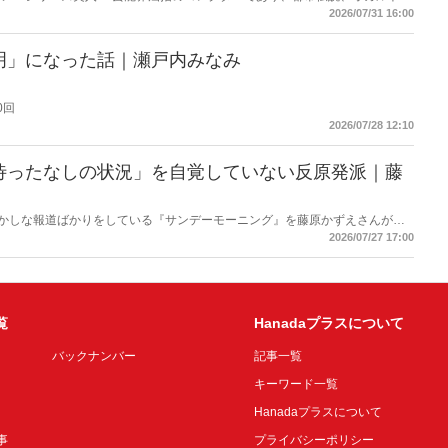
芸人・なべやかんが蒐集した選りすぐりの「怪」な話を紹介！信じるか信じな
2026/07/31 16:00
ス
明」になった話｜瀬戸内みなみ
0回
2026/07/28 12:10
待ったなしの状況」を自覚していない反原発派｜藤
もおかしな報道ばかりをしている『サンデーモーニング』を藤原かずえさんがデ
して【今週のサンモニ】。
2026/07/27 17:00
覧
Hanadaプラスについて
バックナンバー
記事一覧
キーワード一覧
Hanadaプラスについて
事
プライバシーポリシー