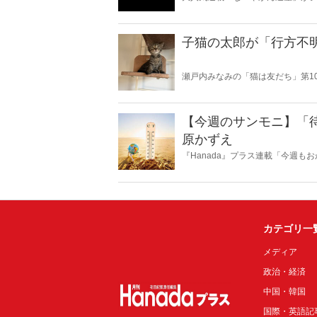
スピリチュアルな話題が大好きな
いかは、あなた次第！ 芸能ニュー
子猫の太郎が「行方不
瀬戸内みなみの「猫は友だち」第1
【今週のサンモニ】「
原かずえ
『Hanada』プラス連載「今週
ータとロジックで滅多斬り」、略
カテゴリ一
メディア
政治・経済
中国・韓国
国際・英語記