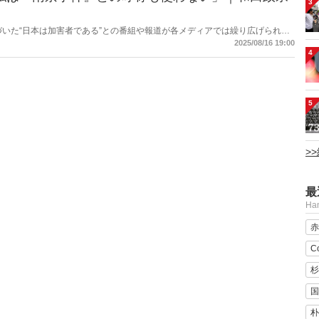
3
づいた“日本は加害者である”との番組や報道が各メディアでは繰り広げられて
定派は、おびただしい数の南京市民が日本軍に虐殺されたと言う。しかし、南
2025/08/16 19:00
民を殺害したとの記述は公文書に存在しない――。
4
5
>
最
H
赤
C
杉
国
朴