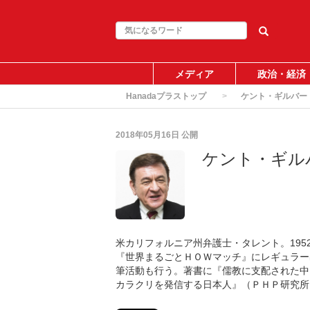
メディア
政治・経済
Hanadaプラストップ
ケント・ギルバー
2018年05月16日
公開
ケント・ギル
米カリフォルニア州弁護士・タレント。195
『世界まるごとＨＯＷマッチ』にレギュラー
筆活動も行う。著書に『儒教に支配された中
カラクリを発信する日本人』（ＰＨＰ研究所