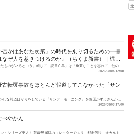
北
か否かはあなた次第」の時代を乗り切るための一冊
はなぜ人を惹きつけるのか』（ちくま新書）｜梶原
したものがいるという。転じて「読書亡羊」は「重要なことを忘れて、他のこ
熟語になった。だが時に仕事を放り出してでも、読むべき本がある。元月刊
2026/08/04 12:00
・梶原がお送りする時事書評！
野古転覆事故をほとんど報道してこなかった『サン
もおかしな報道ばかりをしている『サンデーモーニング』を藤原かずえさんがデ
して【今週のサンモニ】。
2026/08/03 17:00
なべやかん
ン・シリーズ突入！ 芸能界屈指のコレクターであり、都市伝説、オカルト、