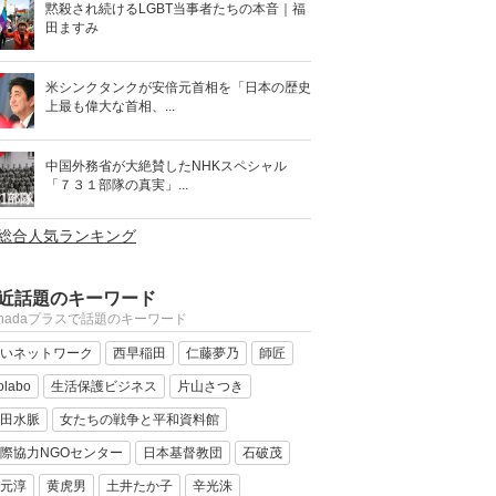
黙殺され続けるLGBT当事者たちの本音｜福
田ますみ
米シンクタンクが安倍元首相を「日本の歴史
上最も偉大な首相、...
中国外務省が大絶賛したNHKスペシャル
「７３１部隊の真実」...
>総合人気ランキング
近話題のキーワード
anadaプラスで話題のキーワード
いネットワーク
西早稲田
仁藤夢乃
師匠
olabo
生活保護ビジネス
片山さつき
田水脈
女たちの戦争と平和資料館
際協力NGOセンター
日本基督教団
石破茂
元淳
黄虎男
土井たか子
辛光洙