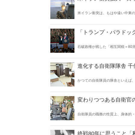
米イラン衝突は、もはや遠い中東
ある。石油備蓄やエネルギー価格
保護は万全なのか。そして、国際
影を落としている――。
「トランプ・パラドッ
石破政権が残した「相互関税＋80
の“ふたつの顔”が日本を救うのか
進化する自衛隊隊舎 
かつての自衛隊員の隊舎といえば
タイル」の名残が色濃く残ってい
千僧駐屯地（せんぞちゅうとんち
変わりつつある自衛官
自衛隊員の職務の性質上、身体的
環境が整っていなければ、有事や
した。
終戦80年に思うこと