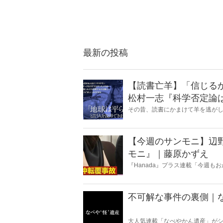
最新の投稿
【読書亡羊】「信じる
松村一志『科学否定論
麻衣子
その昔、読書にかまけて羊を逃が
とに夢中になること」を指す四字
『Hanada』編集部員のライター
【今週のサンモニ】辺
モニ』｜藤原かずえ
『Hanada』プラス連載「今週
ータとロジックで滅多斬り」、略
不可解な事件の裏側｜
大人気連載「なべやかん遺産」がシ