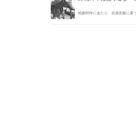
戦後80年にあたり、自虐史観に基
いる。東京裁判や“南京大虐殺”肯
京戦において日本軍は意図的に住