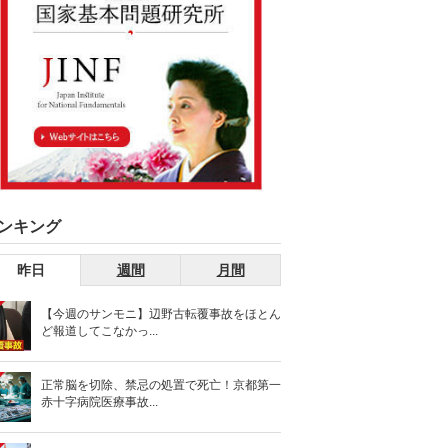
ンキング
昨日
週間
月間
【今週のサンモニ】辺野古転覆事故をほとん
ど報道してこなかっ...
正常脳を切除、禁忌の処置で死亡！京都第一
赤十字病院医療事故...