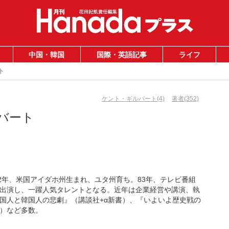
中国・韓国
国際・英語記事
ライフ
ト
ケント・ギルバート(4)
著者(352)
バート
2年、米国アイダホ州生まれ、ユタ州育ち。83年、テレビ番組
出演し、一躍人気タレントとなる。近年は企業経営や講演、執
国人と韓国人の悲劇』（講談社+α新書）、『いよいよ歴史戦の
）など多数。