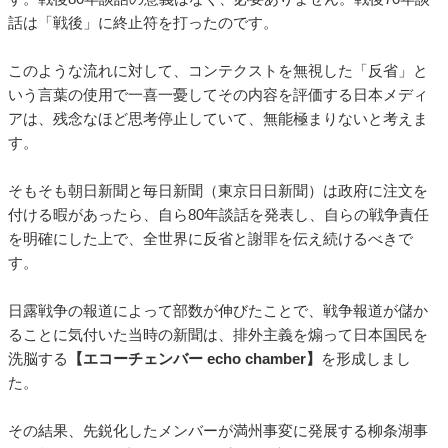
話は「戦後」に終止符を打ったのです。
このような流れに対して、コンテクストを無視した「反省」と
いう言葉の使用で一喜一憂してその内容を評価する日本メディ
アは、残念なほど思考停止していて、無能極まりないと考えま
す。
そもそも朝日新聞と毎日新聞（東京日日新聞）は政府に注文を
付ける暇があったら、自ら80年談話を発表し、自らの戦争責任
を明確にした上で、全世界に反省と謝罪を伝え続けるべきで
す。
日露戦争の報道によって部数が伸びたことで、戦争報道が儲か
ることに気付いた当時の新聞は、排外主義を煽って日本国民を
洗脳する
【エコーチェンバー echo chamber】
を形成しまし
た。
その結果、先鋭化したメンバーが満州事変に発展する柳条湖事