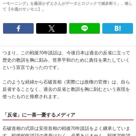
ーモーニング』を藤原かずえさんがデータとロジックで滅多斬り」、略し
て【今週のサンモニ】。
つまり、この戦後70年談話は、今後日本は過去の反省に立って
歴史の教訓を胸に刻み、世界平和のために責任を果たしていく
という宣言であったのです。
このような経緯から石破首相（実際には政権の官僚）は、自ら
反省することなく、過去の反省と教訓を胸に刻むという表現を
使ったものと推察されます。
「反省」に一喜一憂するメディア
石破首相の式辞は安倍首相の戦後70年談話をよく継承していま
す。戦後80年談話の意義はなく、必要ありません。戦後70年談