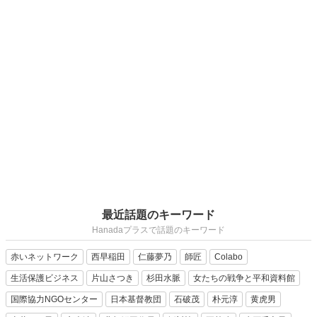
最近話題のキーワード
Hanadaプラスで話題のキーワード
赤いネットワーク
西早稲田
仁藤夢乃
師匠
Colabo
生活保護ビジネス
片山さつき
杉田水脈
女たちの戦争と平和資料館
国際協力NGOセンター
日本基督教団
石破茂
朴元淳
黄虎男