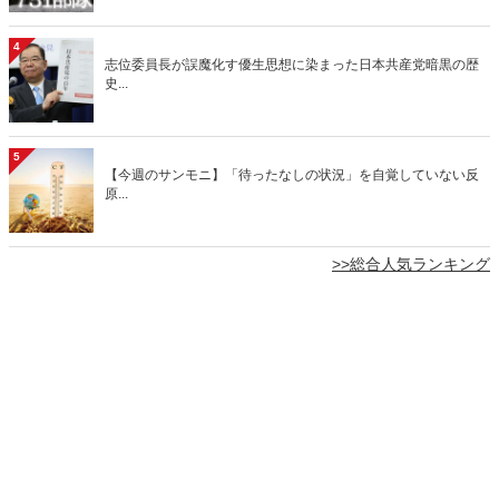
4
志位委員長が誤魔化す優生思想に染まった日本共産党暗黒の歴
史...
5
【今週のサンモニ】「待ったなしの状況」を自覚していない反
原...
>>総合人気ランキング