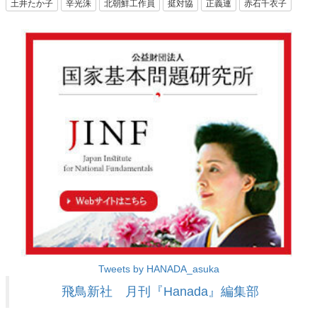
土井たか子
辛光洙
北朝鮮工作員
挺対協
正義連
赤石千衣子
Tweets by HANADA_asuka
飛鳥新社 月刊『Hanada』編集部