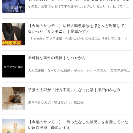
るのか』（ちくま新書）｜梶原麻衣子
その昔、読書にかまけて羊を逃がしたものがいるという。転じて「読
書亡羊」は「重要なことを忘れて、他のことに夢中になること」を指
す四字熟語になった。だが時に仕事を放り出してでも、読むべき本が
ある。元月刊『Hanada』編集部員のライター・梶原がお送りする時事
【今週のサンモニ】辺野古転覆事故をほとんど報道してこ
書評！
なかった『サンモニ』｜藤原かずえ
『Hanada』プラス連載「今週もおかしな報道ばかりをしている『サン
デーモーニング』を藤原かずえさんがデータとロジックで滅多斬
り」、略して【今週のサンモニ】。
不可解な事件の裏側｜なべやかん
大人気連載「なべやかん遺産」がシン・シリーズ突入！ 芸能界屈指の
コレクターであり、都市伝説、オカルト、スピリチュアルな話題が大
好きな芸人・なべやかんが蒐集した選りすぐりの「怪」な話を紹介！
信じるか信じないかは、あなた次第！ 芸能ニュース
子猫の太郎が「行方不明」になった話｜瀬戸内みなみ
瀬戸内みなみの「猫は友だち」第10回
【今週のサンモニ】「待ったなしの状況」を自覚していな
い反原発派｜藤原かずえ