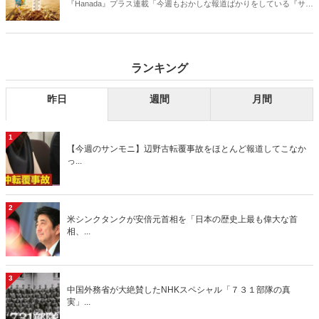
『Hanada』プラス連載「今週もおかしな報道ばかりをしている『サン
デーモーニング』を藤原かずえさんがデータとロジックで滅多斬
り」、略して【今週のサンモニ】。
ランキング
昨日
週間
月間
1
【今週のサンモニ】辺野古転覆事故をほとんど報道してこなか
っ...
2
米シンクタンクが安倍元首相を「日本の歴史上最も偉大な首
相、...
3
中国外務省が大絶賛したNHKスペシャル「７３１部隊の真
実」...