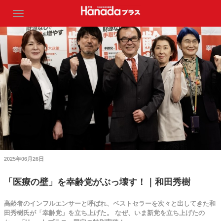
2025年06月26日
「医療の壁」を幸齢党がぶっ壊す！｜和田秀樹
高齢者のインフルエンサーと呼ばれ、ベストセラーを次々と出してきた和
田秀樹氏が「幸齢党」を立ち上げた。 なぜ、いま新党を立ち上げたの