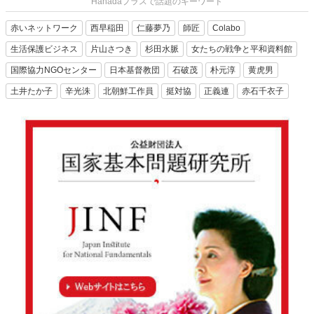
Hanadaプラスで話題のキーワード
赤いネットワーク
西早稲田
仁藤夢乃
師匠
Colabo
生活保護ビジネス
片山さつき
杉田水脈
女たちの戦争と平和資料館
国際協力NGOセンター
日本基督教団
石破茂
朴元淳
黄虎男
土井たか子
辛光洙
北朝鮮工作員
挺対協
正義連
赤石千衣子