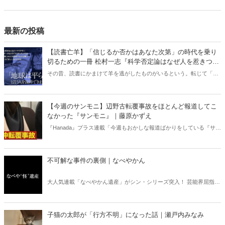
最新の投稿
【読書亡羊】「信じるか否かはあなた次第」の時代を乗り
切るための一冊 松村一志『科学否定論はなぜ人を惹きつけ
るのか』（ちくま新書）｜梶原麻衣子
その昔、読書にかまけて羊を逃がしたものがいるという。転じて「読
書亡羊」は「重要なことを忘れて、他のことに夢中になること」を指
す四字熟語になった。だが時に仕事を放り出してでも、読むべき本が
ある。元月刊『Hanada』編集部員のライター・梶原がお送りする時事
【今週のサンモニ】辺野古転覆事故をほとんど報道してこ
書評！
なかった『サンモニ』｜藤原かずえ
『Hanada』プラス連載「今週もおかしな報道ばかりをしている『サン
デーモーニング』を藤原かずえさんがデータとロジックで滅多斬
り」、略して【今週のサンモニ】。
不可解な事件の裏側｜なべやかん
大人気連載「なべやかん遺産」がシン・シリーズ突入！ 芸能界屈指の
コレクターであり、都市伝説、オカルト、スピリチュアルな話題が大
好きな芸人・なべやかんが蒐集した選りすぐりの「怪」な話を紹介！
信じるか信じないかは、あなた次第！ 芸能ニュース
子猫の太郎が「行方不明」になった話｜瀬戸内みなみ