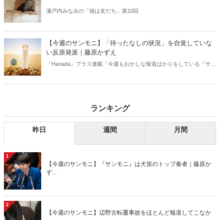
瀬戸内みなみの「猫は友だち」第10回
【今週のサンモニ】「待ったなしの状況」を自覚していな
い反原発派｜藤原かずえ
『Hanada』プラス連載「今週もおかしな報道ばかりをしている『サン
デーモーニング』を藤原かずえさんがデータとロジックで滅多斬
り」、略して【今週のサンモニ】。
ランキング
昨日
週間
月間
1
【今週のサンモニ】『サンモニ』は犬笛のトップ奏者｜藤原か
ず...
2
【今週のサンモニ】辺野古転覆事故をほとんど報道してこなか