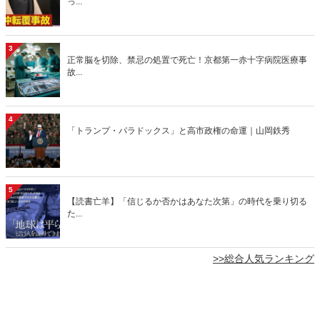
っ...
3
正常脳を切除、禁忌の処置で死亡！京都第一赤十字病院医療事
故...
4
「トランプ・パラドックス」と高市政権の命運｜山岡鉄秀
5
【読書亡羊】「信じるか否かはあなた次第」の時代を乗り切る
た...
>>総合人気ランキング