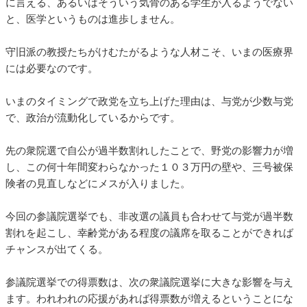
に言える、あるいはそういう気骨のある学生が入るようでない
と、医学というものは進歩しません。
守旧派の教授たちがけむたがるような人材こそ、いまの医療界
には必要なのです。
いまのタイミングで政党を立ち上げた理由は、与党が少数与党
で、政治が流動化しているからです。
先の衆院選で自公が過半数割れしたことで、野党の影響力が増
し、この何十年間変わらなかった１０３万円の壁や、三号被保
険者の見直しなどにメスが入りました。
今回の参議院選挙でも、非改選の議員も合わせて与党が過半数
割れを起こし、幸齢党がある程度の議席を取ることができれば
チャンスが出てくる。
参議院選挙での得票数は、次の衆議院選挙に大きな影響を与え
ます。われわれの応援があれば得票数が増えるということにな