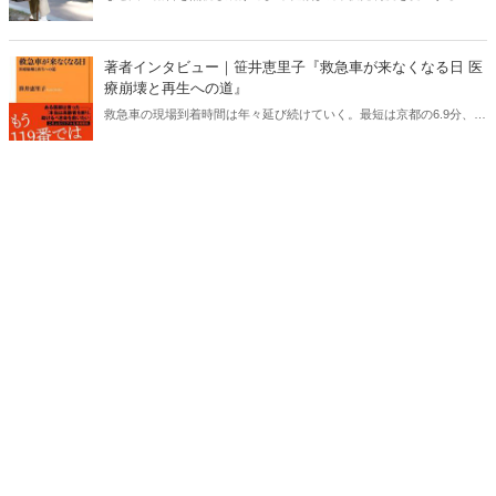
か？ なぜ新聞やテレビは被害者が続出しているにも拘わらず報じな
いのか？ いまも平然と行われ続けている弱者を喰いモノにする「国
家によるカツアゲ」。その実態を告発する。
著者インタビュー｜笹井恵里子『救急車が来なくなる日 医
療崩壊と再生への道』
救急車の現場到着時間は年々延び続けていく。最短は京都の6.9分、最
長は東京で10.7分。東京は病院への搬送時間まで含めれば、119番通
報から50分もかかってしまう。搬送される高齢者は増え、医師不足は
避けられない──。日本の緊急医療を維持するためには何が必要なの
か。大病院から離島唯一の病院まで駆け巡って徹底取材をした、渾身
の一冊！