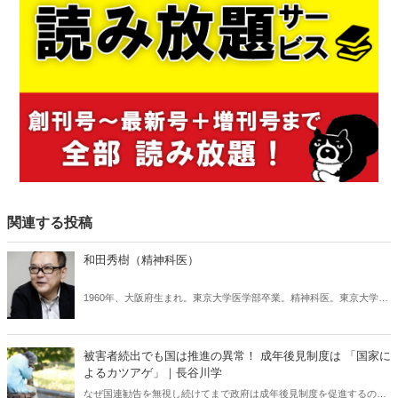
関連する投稿
和田秀樹（精神科医）
1960年、大阪府生まれ。東京大学医学部卒業。精神科医。東京大学医
学部附属病院精神神経科助手、米国カール・メニンガー精神医学校国
際フェローを経て、現在、和田秀樹こころと体のクリニック院長。高
齢者専門の精神科医として、35年以上にわたって高齢者医療の現場に
被害者続出でも国は推進の異常！ 成年後見制度は 「国家に
携わっている。『80歳の壁』『70歳の正解』『女80歳の壁』(いずれ
よるカツアゲ」｜長谷川学
も幻冬舎新書)など著書多数。
なぜ国連勧告を無視し続けてまで政府は成年後見制度を促進するの