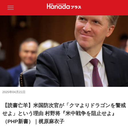
2025年04月21日
【読書亡羊】米国防次官が「クマよりドラゴンを警戒
せよ」という理由 村野将『米中戦争を阻止せよ』
（PHP新書）｜梶原麻衣子