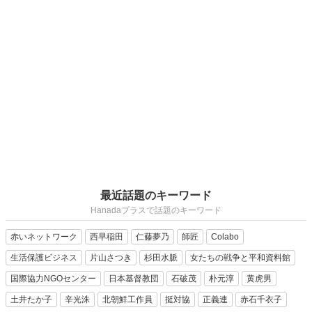
最近話題のキーワード
Hanadaプラスで話題のキーワード
赤いネットワーク
西早稲田
仁藤夢乃
師匠
Colabo
生活保護ビジネス
片山さつき
杉田水脈
女たちの戦争と平和資料館
国際協力NGOセンター
日本基督教団
石破茂
朴元淳
黄虎男
土井たか子
辛光洙
北朝鮮工作員
挺対協
正義連
赤石千衣子