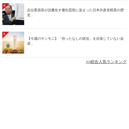
4
志位委員長が誤魔化す優生思想に染まった日本共産党暗黒の歴
史...
5
【今週のサンモニ】「待ったなしの状況」を自覚していない反
原...
>>総合人気ランキング