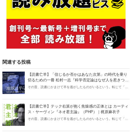
関連する投稿
【読書亡羊】「信じるか否かはあなた次第」の時代を乗り
切るための一冊 松村一志『科学否定論はなぜ人を惹きつけ
るのか』（ちくま新書）｜梶原麻衣子
その昔、読書にかまけて羊を逃がしたものがいるという。転じて「読
書亡羊」は「重要なことを忘れて、他のことに夢中になること」を指
す四字熟語になった。だが時に仕事を放り出してでも、読むべき本が
ある。元月刊『Hanada』編集部員のライター・梶原がお送りする時事
【読書亡羊】テック右派が抱く焦燥感の正体とは カーティ
書評！
ス・ヤーヴィン『ネオ君主論』（PHP）｜梶原麻衣子
その昔、読書にかまけて羊を逃がしたものがいるという。転じて「読
書亡羊」は「重要なことを忘れて、他のことに夢中になること」を指
す四字熟語になった。だが時に仕事を放り出してでも、読むべき本が