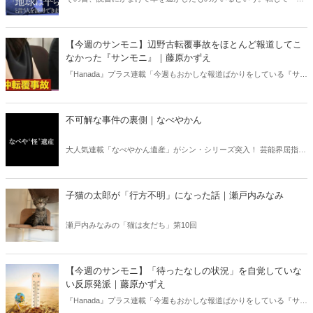
書亡羊」は「重要なことを忘れて、他のことに夢中になること」を指
す四字熟語になった。だが時に仕事を放り出してでも、読むべき本が
ある。元月刊『Hanada』編集部員のライター・梶原がお送りする時事
【今週のサンモニ】辺野古転覆事故をほとんど報道してこ
書評！
なかった『サンモニ』｜藤原かずえ
『Hanada』プラス連載「今週もおかしな報道ばかりをしている『サン
デーモーニング』を藤原かずえさんがデータとロジックで滅多斬
り」、略して【今週のサンモニ】。
不可解な事件の裏側｜なべやかん
大人気連載「なべやかん遺産」がシン・シリーズ突入！ 芸能界屈指の
コレクターであり、都市伝説、オカルト、スピリチュアルな話題が大
好きな芸人・なべやかんが蒐集した選りすぐりの「怪」な話を紹介！
信じるか信じないかは、あなた次第！ 芸能ニュース
子猫の太郎が「行方不明」になった話｜瀬戸内みなみ
瀬戸内みなみの「猫は友だち」第10回
【今週のサンモニ】「待ったなしの状況」を自覚していな
い反原発派｜藤原かずえ
『Hanada』プラス連載「今週もおかしな報道ばかりをしている『サン