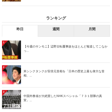
デーモーニング』を藤原かずえさんがデータとロジックで滅多斬
り」、略して【今週のサンモニ】。
ランキング
昨日
週間
月間
1
【今週のサンモニ】辺野古転覆事故をほとんど報道してこなか
っ...
2
米シンクタンクが安倍元首相を「日本の歴史上最も偉大な首
相、...
3
中国外務省が大絶賛したNHKスペシャル「７３１部隊の真
実」...