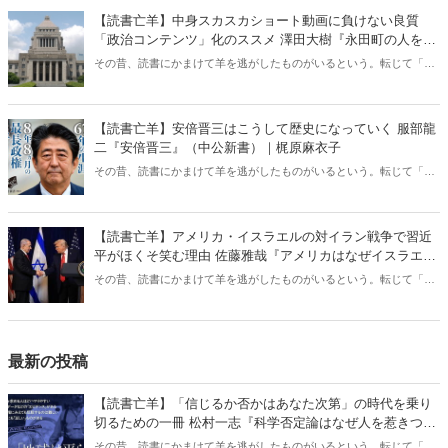
ある。元月刊『Hanada』編集部員のライター・梶原がお送りする時事
【読書亡羊】中身スカスカショート動画に負けない良質
書評！
「政治コンテンツ」化のススメ 澤田大樹『永田町の人をウ
ォッチしてみた』（カンゼン）｜梶原麻衣子
その昔、読書にかまけて羊を逃がしたものがいるという。転じて「読
書亡羊」は「重要なことを忘れて、他のことに夢中になること」を指
す四字熟語になった。だが時に仕事を放り出してでも、読むべき本が
ある。元月刊『Hanada』編集部員のライター・梶原がお送りする時事
【読書亡羊】安倍晋三はこうして歴史になっていく 服部龍
書評！
二『安倍晋三』（中公新書）｜梶原麻衣子
その昔、読書にかまけて羊を逃がしたものがいるという。転じて「読
書亡羊」は「重要なことを忘れて、他のことに夢中になること」を指
す四字熟語になった。だが時に仕事を放り出してでも、読むべき本が
ある。元月刊『Hanada』編集部員のライター・梶原がお送りする時事
【読書亡羊】アメリカ・イスラエルの対イラン戦争で習近
書評！
平がほくそ笑む理由 佐藤雅哉『アメリカはなぜイスラエル
を支援するのか』（名古屋大学出版会）｜梶原麻衣子
その昔、読書にかまけて羊を逃がしたものがいるという。転じて「読
書亡羊」は「重要なことを忘れて、他のことに夢中になること」を指
す四字熟語になった。だが時に仕事を放り出してでも、読むべき本が
ある。元月刊『Hanada』編集部員のライター・梶原がお送りする時事
書評！
最新の投稿
【読書亡羊】「信じるか否かはあなた次第」の時代を乗り
切るための一冊 松村一志『科学否定論はなぜ人を惹きつけ
るのか』（ちくま新書）｜梶原麻衣子
その昔、読書にかまけて羊を逃がしたものがいるという。転じて「読