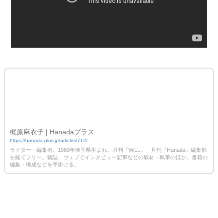
梶原麻衣子 | Hanadaプラス
https://hanada-plus.jp/articles/712/
ライター・編集者。1980年埼玉県生まれ。月刊『WiLL』、月刊『Hanada』編集部
を経てフリー。雑誌、ウェブでインタビュー記事などの取材・執筆のほか、書籍の
編集・構成などを手掛ける。