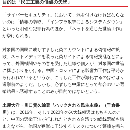
目的は「民主主義の価値の失墜」
「サイバーセキュリティ」において、気を付けなければならな
いのは「情報の窃取」「インフラ攻撃によるシステムダウン」
といった明確な犯罪行為のほか、「ネットを通じた世論工作」
が挙げられる。
対象国の国民に成りすました偽アカウントによる偽情報の拡
散、ネットメディアを装った偽サイトによる情報撹乱などによ
って、外国機関やその意を受けた組織や個人が、対象国の世論
に揺さぶりをかける。中国・ロシアによる影響力工作は平時か
ら行われているというが、こうした工作が激化するのはやはり
選挙前のようだ。しかも、必ずしも中露にとって都合のいい選
挙結果へ誘導することのみが目的ではないという。
土屋大洋・川口貴久編著『ハックされる民主主義』（千倉書
房）
は、2016年、そして2020年の米大統領選はもちろんのこ
と、中国の選挙干渉が行われたとされる台湾での総統選挙も踏
まえながら、他国が選挙に干渉するリスクについて警鐘を鳴ら