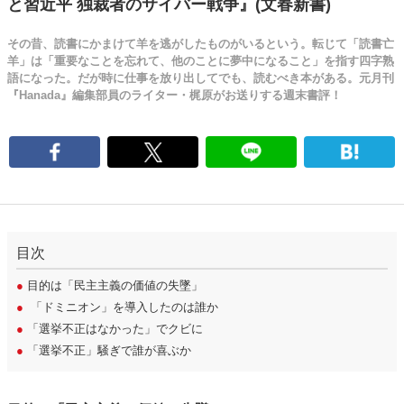
と習近平 独裁者のサイバー戦争』(文春新書)
その昔、読書にかまけて羊を逃がしたものがいるという。転じて「読書亡
羊」は「重要なことを忘れて、他のことに夢中になること」を指す四字熟
語になった。だが時に仕事を放り出してでも、読むべき本がある。元月刊
『Hanada』編集部員のライター・梶原がお送りする週末書評！
目次
●
目的は「民主主義の価値の失墜」
●
「ドミニオン」を導入したのは誰か
●
「選挙不正はなかった」でクビに
●
「選挙不正」騒ぎで誰が喜ぶか