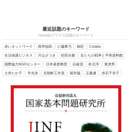
最近話題のキーワード
Hanadaプラスで話題のキーワード
赤いネットワーク
西早稲田
仁藤夢乃
師匠
Colabo
生活保護ビジネス
片山さつき
杉田水脈
女たちの戦争と平和資料館
国際協力NGOセンター
日本基督教団
石破茂
朴元淳
黄虎男
土井たか子
辛光洙
北朝鮮工作員
挺対協
正義連
赤石千衣子