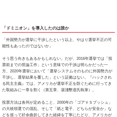
「ドミニオン」を導入したのは誰か
「外国勢力が選挙に干渉したという以上、やはり選挙不正の可
能性もあったのではないか」
そう思う向きもあるかもしれない。だが、2016年選挙では「投
票前までの世論工作」という意味での干渉は明らかだった一
方、2020年選挙において「選挙システムそのものに外国勢力が
干渉し、選挙結果を覆した」という証拠はない。『ハックされ
る民主主義』では、アメリカが選挙不正を防ぐために行ってき
た取組みに一章を割く（第五章、湯淺墾道氏執筆）。
投票方法は各州が定めること、2000年の「ゴアＶＳブッシュ」
の大統領選での混乱、そして「紙と電子、どちらが安全か」な
どを巡って紆余曲折してきた経緯を丁寧にたどり、アメリカが