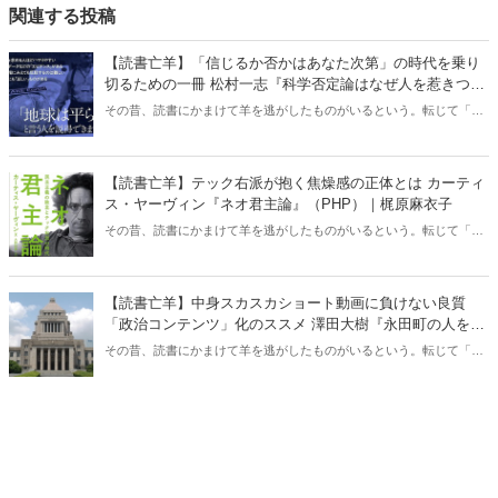
関連する投稿
【読書亡羊】「信じるか否かはあなた次第」の時代を乗り
切るための一冊 松村一志『科学否定論はなぜ人を惹きつけ
るのか』（ちくま新書）｜梶原麻衣子
その昔、読書にかまけて羊を逃がしたものがいるという。転じて「読
書亡羊」は「重要なことを忘れて、他のことに夢中になること」を指
す四字熟語になった。だが時に仕事を放り出してでも、読むべき本が
ある。元月刊『Hanada』編集部員のライター・梶原がお送りする時事
【読書亡羊】テック右派が抱く焦燥感の正体とは カーティ
書評！
ス・ヤーヴィン『ネオ君主論』（PHP）｜梶原麻衣子
その昔、読書にかまけて羊を逃がしたものがいるという。転じて「読
書亡羊」は「重要なことを忘れて、他のことに夢中になること」を指
す四字熟語になった。だが時に仕事を放り出してでも、読むべき本が
ある。元月刊『Hanada』編集部員のライター・梶原がお送りする時事
【読書亡羊】中身スカスカショート動画に負けない良質
書評！
「政治コンテンツ」化のススメ 澤田大樹『永田町の人をウ
ォッチしてみた』（カンゼン）｜梶原麻衣子
その昔、読書にかまけて羊を逃がしたものがいるという。転じて「読
書亡羊」は「重要なことを忘れて、他のことに夢中になること」を指
す四字熟語になった。だが時に仕事を放り出してでも、読むべき本が
ある。元月刊『Hanada』編集部員のライター・梶原がお送りする時事
書評！