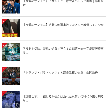
【今週のサンモニ】『サンモニ』は犬笛のトップ奏者｜藤原か
ず...
2
【今週のサンモニ】辺野古転覆事故をほとんど報道してこなか
っ...
3
正常脳を切除、禁忌の処置で死亡！京都第一赤十字病院医療事
故...
4
「トランプ・パラドックス」と高市政権の命運｜山岡鉄秀
5
【読書亡羊】「信じるか否かはあなた次第」の時代を乗り切る
た...