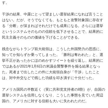
す。
干渉の結果、中露にとって望ましい選挙結果になれば言うこと
はない。だが、そうでなくても、もともと攻撃対象国に存在す
る「分断」が深まればそれだけでも成果になる。さらには選挙
というシステムそのものの信頼を低下させることで、結果的に
民主主義そのものの価値を下げることができる。
残念ながらトランプ前大統領は、こうした外国勢力の思惑に、
知ってか知らずか乗ってしまった。「勝利は奪われた」と、選
挙不正があったかにほのめかすツイートを繰り返し、結果的に
ではあるが2021年1月6日の米議会襲撃事件を煽る結果となっ
た。死者まで出したこの件に大統領自身が「干渉」したこと
は、対中外交などで残した功績を叩き潰すに十分だった。
アメリカ国民の半数近く（実に共和党支持者の8割）が、自国の
選挙システムを信用しなくなり、こうした事態を見ていた周辺
国の、アメリカに対する信頼も大いに失われたのだ。