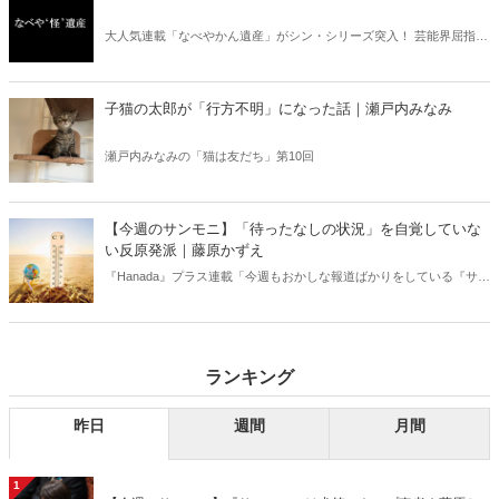
大人気連載「なべやかん遺産」がシン・シリーズ突入！ 芸能界屈指の
コレクターであり、都市伝説、オカルト、スピリチュアルな話題が大
好きな芸人・なべやかんが蒐集した選りすぐりの「怪」な話を紹介！
信じるか信じないかは、あなた次第！ 芸能ニュース
子猫の太郎が「行方不明」になった話｜瀬戸内みなみ
瀬戸内みなみの「猫は友だち」第10回
【今週のサンモニ】「待ったなしの状況」を自覚していな
い反原発派｜藤原かずえ
『Hanada』プラス連載「今週もおかしな報道ばかりをしている『サン
デーモーニング』を藤原かずえさんがデータとロジックで滅多斬
り」、略して【今週のサンモニ】。
ランキング
昨日
週間
月間
1