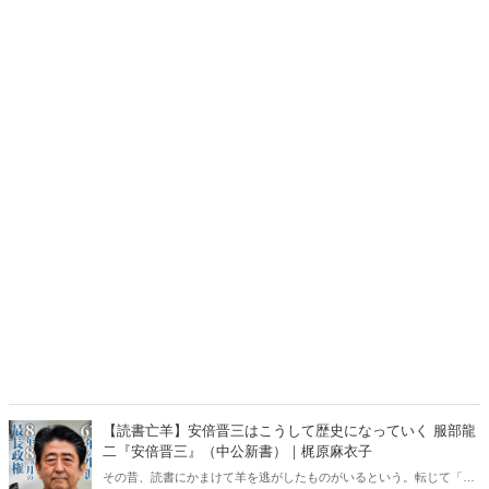
【読書亡羊】安倍晋三はこうして歴史になっていく 服部龍
二『安倍晋三』（中公新書）｜梶原麻衣子
その昔、読書にかまけて羊を逃がしたものがいるという。転じて「読