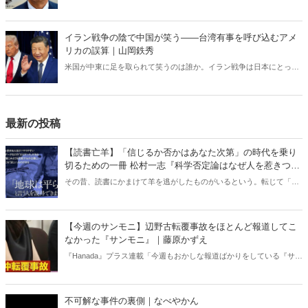
書亡羊」は「重要なことを忘れて、他のことに夢中になること」を指
す四字熟語になった。だが時に仕事を放り出してでも、読むべき本が
ある。元月刊『Hanada』編集部員のライター・梶原がお送りする時事
イラン戦争の陰で中国が笑う――台湾有事を呼び込むアメ
書評！
リカの誤算｜山岡鉄秀
米国が中東に足を取られて笑うのは誰か。イラン戦争は日本にとって
対岸の火事ではない。米国の消耗は台湾有事を呼び込み、日本の安全
保障を直撃する――。 日本に「プランB」はあるのか。
最新の投稿
【読書亡羊】「信じるか否かはあなた次第」の時代を乗り
切るための一冊 松村一志『科学否定論はなぜ人を惹きつけ
るのか』（ちくま新書）｜梶原麻衣子
その昔、読書にかまけて羊を逃がしたものがいるという。転じて「読
書亡羊」は「重要なことを忘れて、他のことに夢中になること」を指
す四字熟語になった。だが時に仕事を放り出してでも、読むべき本が
ある。元月刊『Hanada』編集部員のライター・梶原がお送りする時事
【今週のサンモニ】辺野古転覆事故をほとんど報道してこ
書評！
なかった『サンモニ』｜藤原かずえ
『Hanada』プラス連載「今週もおかしな報道ばかりをしている『サン
デーモーニング』を藤原かずえさんがデータとロジックで滅多斬
り」、略して【今週のサンモニ】。
不可解な事件の裏側｜なべやかん