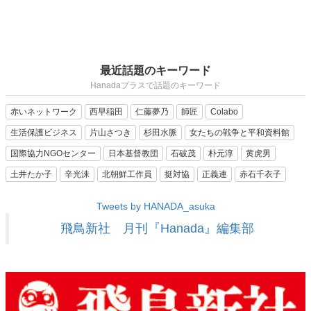
最近話題のキーワード
Hanadaプラスで話題のキーワード
赤いネットワーク
西早稲田
仁藤夢乃
師匠
Colabo
生活保護ビジネス
片山さつき
杉田水脈
女たちの戦争と平和資料館
国際協力NGOセンター
日本基督教団
石破茂
朴元淳
黄虎男
土井たか子
辛光洙
北朝鮮工作員
挺対協
正義連
赤石千衣子
Tweets by HANADA_asuka
飛鳥新社 月刊『Hanada』編集部