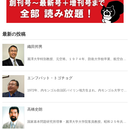
最新の投稿
織田邦男
麗澤大学特別教授、元空将。１９７４年、防衛大学校卒業、航空自衛
隊入隊、Ｆ４戦闘機パイロットを経て、８３年、米空軍大学留学、９
０年、第三〇一飛行隊長、９２年、スタンフォード大学客員研究員、
九九年、第六航空団司令などを経て、２００５年空将。０６年、航空
エンフバット・トゴチョグ
支援集団司令官（兼ねてイラク派遣航空部隊指揮官）、０９年、航空
自衛隊退官。その後、東洋学園大学客員教授、国家戦略研究所所長な
1972年、内モンゴル自治区バイリン地方生まれ。内モンゴル大学でモ
どを経て、現職。
ンゴル言語学とモンゴル文学を専攻。卒業後、1998年に日本の吉備国
際大学社会学部に留学。同年10月に渡米し、政治亡命。ニューヨーク
市立大学大学院修了。修士（コンピューター・サイエンス）。現在ニ
高橋史朗
ューヨーク在住。2001年に南モンゴル人権情報センターを設立。その
代表として、南モンゴルの人権状況に関する情報などを世界に発信し
国家基本問題研究所理事・麗澤大学大学院客員教授。昭和２５年兵庫
ている。
県生まれ。早稲田大学大学院修了後、スタンフォード大学フーバー研