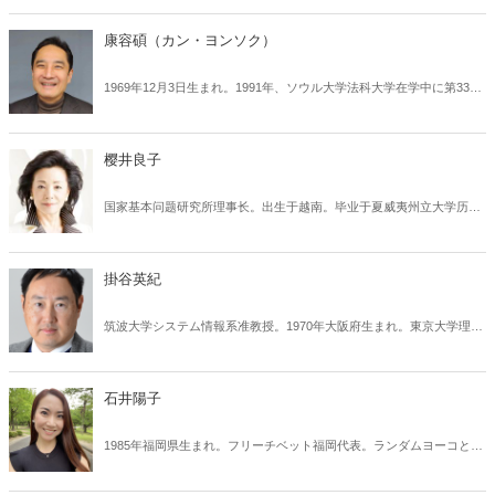
究所客員研究員、政府の臨時教育審議会専門委員、少子化対策重点戦
略検討会議分科会委員、男女共同参画会議議員、自治省（現総務省）
康容碩（カン・ヨンソク）
の青少年健全育成調査研究委員会座長、玉川大学大学院講師、埼玉県
教育委員会委員長、松下政経塾講師・入塾審査員、親学推進協会会長
1969年12月3日生まれ。1991年、ソウル大学法科大学在学中に第33回
などを歴任。著書に『日本が二度と立ち上がれないようにアメリカが
司法試験に合格し、1997年に法律事務所を開業して弁護士として活動
占領期に行ったこと』『物語で伝える教育勅語: 親子で学ぶ12の大切
を開始。1999年には同大学院で法学修士号を取得し、2002年にはハー
なこと』など多数。
バード・ロースクールで修士号を取得した。政界でも積極的に活動
樱井良子
し、ハンナラ党青年委員会委員長や選挙対策委員会法律支援チーム長
などを歴任した後、2008年に国会議員に初当選。現在は法務法人ネク
国家基本问题研究所理事长。出生于越南。毕业于夏威夷州立大学历史
ストローの代表弁護士を務め、政治系ユーチューバーとしても活動
系。在《基督教科学箴言报》的东京分社工作和担任日本电视台的新闻
中。自身が運営する二つのYouTubeチャンネルの総登録者数は100万
主播后，成为一名自由记者。其著作《艾滋病犯罪血友病患者的悲剧》
人を超えている。
（中公文库）获大宅壮一纪实文学奖。以《日本的危机》（新潮文库）
掛谷英紀
为中心的演讲活动获菊池宽奖。2007年，成立国家基本问题研究所并就
任理事长。2010年，获正论大奖。著有《无论发生什么都没关系》、
筑波大学システム情報系准教授。1970年大阪府生まれ。東京大学理学
《日本的未来》、《一刀两断》、《问答无用》（新潮社）、《论战》
部生物化学科卒業。同大大学院工学系研究科先端学際工学専攻博士課
系列（钻石社）、《西藏为自由而战》（PHP新书）和《朝日风险》
程修了。博士(工学)。通信総合研究所(現・情報通信研究機構)研究員を
（合著·产经新闻出版社）等著作。
経て現職。専門はメディア工学。 著書に『学問とは何か』(大学教育
石井陽子
出版)、『学者のウソ』(ソフトバンククリエイティブ)、『「先見力」
の授業』(かんき出版)、『人類の敵 ――共産主義勢力から自由を守る
1985年福岡県生まれ。フリーチベット福岡代表。ランダムヨーコとし
方法』(集広舎)、学者の暴走 (扶桑社新書)など多数。
て知られている。関西外国語大学英米語学科卒業。政治と歴史に関す
るYouTubeチャンネル「randomyoko2」の登録者数は5万人を超え、