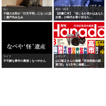
ねこ
政治・経済
子猫の太郎が「行方不明」になった話
【読書亡羊】「信じるか否かはあなた
｜瀬戸内みなみ
次第」の時代を乗り切るた...
ライフ
メディア
不可解な事件の裏側｜なべやかん
山口敬之さんの連載『安倍暗殺の謎
第7回』を3月号に掲載し...