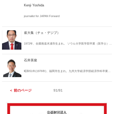
800万回以上視聴されている。著書に『新・愛国論』（桜の花出
Kenji Yoshida
版）。英語での論文がジャパン・フォワードに掲載されている他、
Foxニュース、CNN、BBC、CBS、ラジオ・フリー・アジア、サウス
journalist for JAPAN Forward
チャイナ・モーニングポスト、ブライトバート、チベットテレビなど
の多数の英語メディアにおいて、日本人コメンテーターとして発言が
紹介されている。夫は石井英俊（自由インド太平洋連盟 副会長）。
崔大集（チェ・デジプ）
1972年、全羅南道木浦市生まれ。 ソウル大学医学部卒業（医学士）。
漢陽大学哲学科大学院卒業（修士）。 自由保守派であり、韓米日同盟
を目指す市民団体である自由開拓青年団、自由統一解放軍の常任代
表、韓国最大の医師団体である大韓医師協会会長（第40代）を歴任。
石井英俊
２０２２年の大統領選挙では、大統領予備候補に登録し、政界デビュ
ーを果たした。
昭和51年(1976年)、福岡市生まれ。九州大学経済学部経済学科卒業。
経済団体職員等を経て、中国とロシアの民族問題・国際人権問題を専
門とする言論活動を展開している。インド太平洋人権情報センター代
表、自由インド太平洋連盟副会長など。妻はランダムヨーコとして知
＜ 前のページ
91/91
られている石井陽子。著書に『やがてロシアの崩壊がはじまる』（ド
ニエプル出版, 2024年）がある他、イギリスにおいて出版された
『Free Nations, New States: The End Stage of Russian Colonialism』
(Rogue Umbrella, LTD, 2025) に複数の論文が収録されるなどしてい
る。