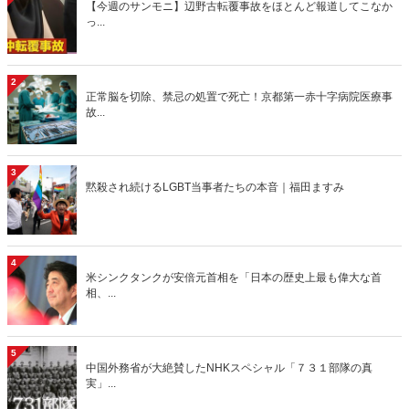
【今週のサンモニ】辺野古転覆事故をほとんど報道してこなか
っ...
2
正常脳を切除、禁忌の処置で死亡！京都第一赤十字病院医療事
故...
3
黙殺され続けるLGBT当事者たちの本音｜福田ますみ
4
米シンクタンクが安倍元首相を「日本の歴史上最も偉大な首
相、...
5
中国外務省が大絶賛したNHKスペシャル「７３１部隊の真
実」...