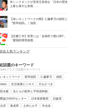
米シンクタンクが安倍元首相を「日本の歴史
上最も偉大な首相、...
【赤いネットワークの闇】仁藤夢乃の師匠と
〝西早稲田〟｜池田...
【読書亡羊】世界には「反移民で親LGBT」
「愛国的環境保護...
>総合人気ランキング
近話題のキーワード
anadaプラスで話題のキーワード
いネットワーク
西早稲田
仁藤夢乃
師匠
olabo
生活保護ビジネス
片山さつき
田水脈
女たちの戦争と平和資料館
際協力NGOセンター
日本基督教団
石破茂
元淳
黄虎男
土井たか子
辛光洙