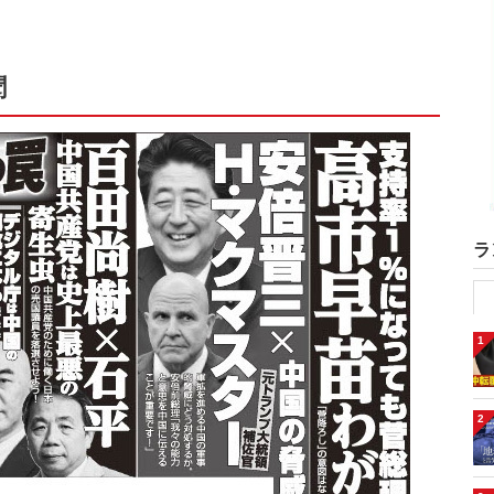
聞
ラ
1
2