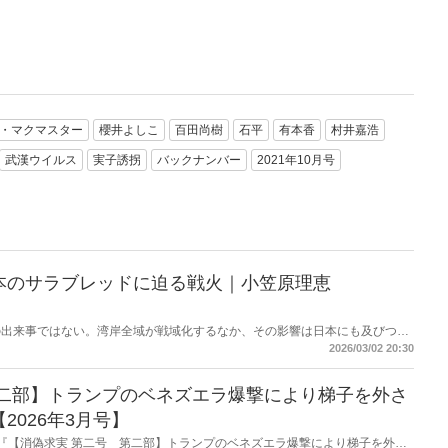
R・マクマスター
櫻井よしこ
百田尚樹
石平
有本香
村井嘉浩
武漢ウイルス
実子誘拐
バックナンバー
2021年10月号
本のサラブレッドに迫る戦火｜小笠原理恵
の出来事ではない。湾岸全域が戦域化するなか、その影響は日本にも及びつつ
の高騰については多く報じられているが、見落とされがちな問題がある。邦人
2026/03/02 20:30
舞台に立つ日本のサラブレッドの安全は守られるのか。戦火は思わぬところに
第二部】トランプのベネズエラ爆撃により梯子を外さ
2026年3月号】
掲載の『【消偽求実 第二号 第二部】トランプのベネズエラ爆撃により梯子を外さ