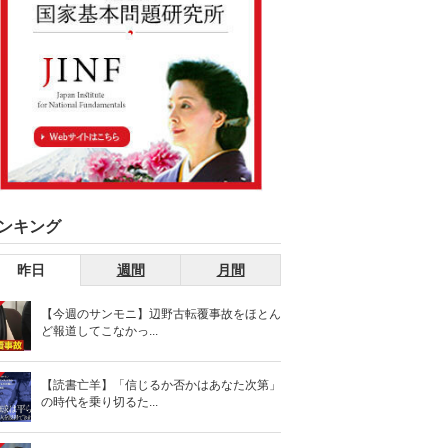
ンキング
昨日
週間
月間
【今週のサンモニ】辺野古転覆事故をほとん
ど報道してこなかっ...
【読書亡羊】「信じるか否かはあなた次第」
の時代を乗り切るた...