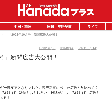
中国・韓国
国際・英語記事
ライフ
「2021年10月号」新聞広告大公開！
新聞広告(30)
菅義偉(44)
安倍晋三(114)
0月号」新聞広告大公開！
ンが一部変更となりました。読売新聞に出した広告と見比べてく
しろければ、雑誌もおもしろい！雑誌がおもしろければ、広告も
ある！