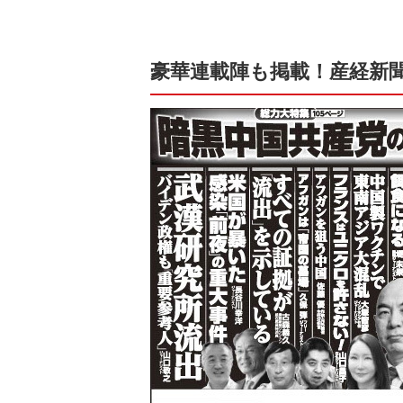
豪華連載陣も掲載！産経新