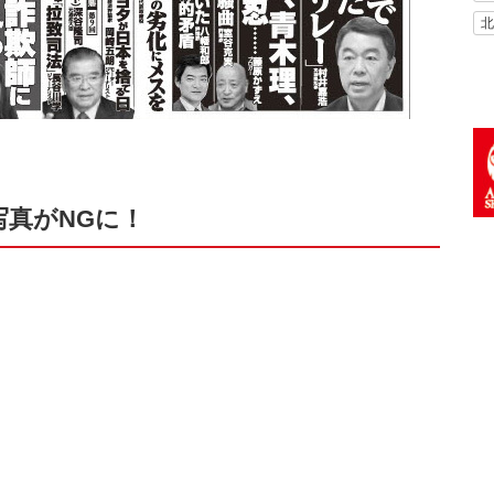
北
写真がNGに！