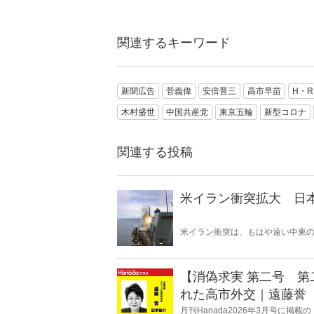
関連するキーワード
新聞広告
菅義偉
安倍晋三
高市早苗
H・
木村盛世
中国共産党
東京五輪
新型コロナ
関連する投稿
米イラン衝突拡大 日
米イラン衝突は、もはや遠い中東
ある。石油備蓄やエネルギー価格
保護は万全なのか。そして、国際
影を落としている――。
【消偽求実 第二号 
れた高市外交｜遠藤誉【
月刊Hanada2026年3月号に