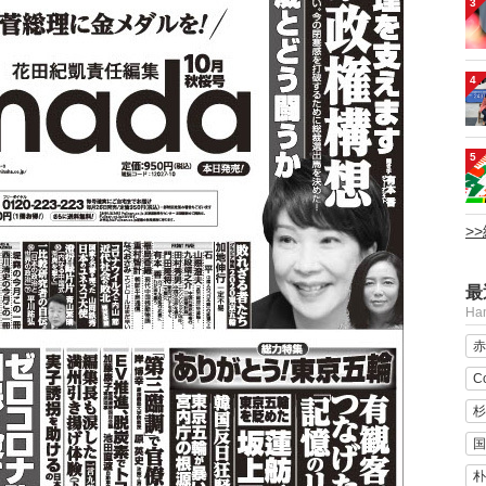
3
4
5
>
最
H
赤
C
杉
国
朴