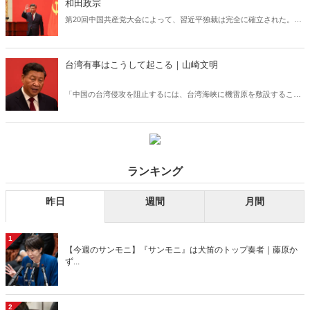
和田政宗
第20回中国共産党大会によって、習近平独裁は完全に確立された。国
際社会は中国の横暴を阻止しなくてはならないが、まだあまり知られ
ていない問題もある。それは、中国がウイグル人や政治犯とされる人
たちから移植用の臓器を摘出する「臓器狩り」についてだ。
台湾有事はこうして起こる｜山崎文明
「中国の台湾侵攻を阻止するには、台湾海峡に機雷原を敷設すること
である」―アメリカの最新研究が今話題を呼んでいる。一方で、中国
による機雷敷設によって台湾有事が勃発するシナリオも現実味を帯び
る。もし台湾海峡が封鎖されれば日本はどうなるのか。報じられない
「台湾有事の盲点」を緊急分析する。
ランキング
昨日
週間
月間
1
【今週のサンモニ】『サンモニ』は犬笛のトップ奏者｜藤原か
ず...
2