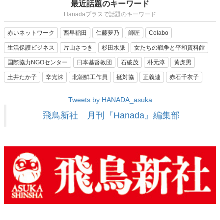
最近話題のキーワード
Hanadaプラスで話題のキーワード
赤いネットワーク
西早稲田
仁藤夢乃
師匠
Colabo
生活保護ビジネス
片山さつき
杉田水脈
女たちの戦争と平和資料館
国際協力NGOセンター
日本基督教団
石破茂
朴元淳
黄虎男
土井たか子
辛光洙
北朝鮮工作員
挺対協
正義連
赤石千衣子
Tweets by HANADA_asuka
飛鳥新社 月刊『Hanada』編集部