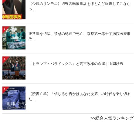
【今週のサンモニ】辺野古転覆事故をほとんど報道してこなか
っ...
3
正常脳を切除、禁忌の処置で死亡！京都第一赤十字病院医療事
故...
4
「トランプ・パラドックス」と高市政権の命運｜山岡鉄秀
5
【読書亡羊】「信じるか否かはあなた次第」の時代を乗り切る
た...
>>総合人気ランキング