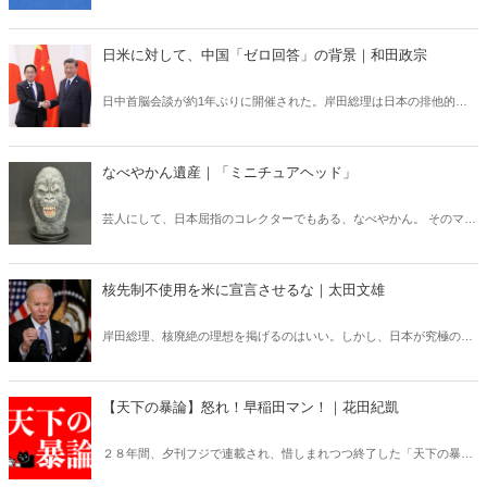
アックなコレクションを紹介する月刊『Hanada』の好評連載「なべや
かん遺産」がますますパワーアップして「Hanadaプラス」にお引越
し！ 今回は「スーパーパワー」！
日米に対して、中国「ゼロ回答」の背景｜和田政宗
日中首脳会談が約1年ぶりに開催された。岸田総理は日本の排他的経
済水域（EEZ）内に設置されたブイの即時撤去等を求めたが、中国は
「ゼロ回答」であった。聞く耳を持たない中国とどう向き合っていけ
ばいいのか。（サムネイルは首相官邸HPより）
なべやかん遺産｜「ミニチュアヘッド」
芸人にして、日本屈指のコレクターでもある、なべやかん。 そのマニ
アックなコレクションを紹介する月刊『Hanada』の好評連載「なべや
かん遺産」がますますパワーアップして「Hanadaプラス」にお引越
し！ 今回は「ミニチュアヘッド」！
核先制不使用を米に宣言させるな｜太田文雄
岸田総理、核廃絶の理想を掲げるのはいい。しかし、日本が究極の安
全を米国の核抑止力に頼りながら、非核三原則の下で核兵器の日本国
内への持ち込みさえ認めないのは明らかに矛盾している。
【天下の暴論】怒れ！早稲田マン！｜花田紀凱
２８年間、夕刊フジで連載され、惜しまれつつ終了した「天下の暴
論」が、Hanadaプラスで更にパワーアップして復活！