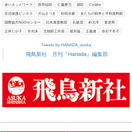
赤いネットワーク
西早稲田
仁藤夢乃
師匠
Colabo
生活保護ビジネス
片山さつき
杉田水脈
女たちの戦争と平和資料館
国際協力NGOセンター
日本基督教団
石破茂
朴元淳
黄虎男
土井たか子
辛光洙
北朝鮮工作員
挺対協
正義連
赤石千衣子
Tweets by HANADA_asuka
飛鳥新社 月刊『Hanada』編集部