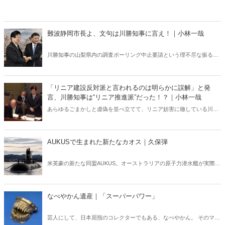
難波静岡市長よ、文句は川勝知事に言え！｜小林一哉
川勝知事の山梨県内の調査ボーリング中止要請という理不尽な振る舞
いによって、さまざまなハレーションが起きている。難波市長は県庁
時代とはうってかわって、静岡県の対応に異議を申し立てたのだ
が……。
「リニア建設反対派と言われるのは明らかに誤解」と発
言、川勝知事は“リニア推進派”だった！？｜小林一哉
あらゆるごまかしと虚偽を並べ立てて、リニア妨害に徹している川勝
知事が、まさかの「応援をしている」発言。この発言がいかに白々し
いか、徹底批判！
AUKUSで生まれた新たなカオス｜久保弾
米英豪の新たな同盟AUKUS。オーストラリアの原子力潜水艦が実際に
完成するのは2040年だが、果たして、その時、豪原水は、どこの海を
泳いでいるのか……。
なべやかん遺産｜「スーパーパワー」
芸人にして、日本屈指のコレクターでもある、なべやかん。 そのマニ