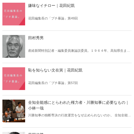
嫌味なイチロー｜花田紀凱
花田編集長の「プチ暴論」第49回
田村秀男
産経新聞特別記者・編集委員兼論説委員。１９６４年、高知県生ま
れ。１９７０年、早稲田大学第一政治経済学部卒。同年日本経済新入
社、１９８４～８８年、ワシントン特派員。その後、経済部編集員、
米国アジア財団上級客員研究員を経て、１９９６年、日経香港支局
恥を知らない文在寅｜花田紀凱
長、１９９９年、東京本社編集委員となる。２００６年、産経新聞に
移籍。
花田編集長の「プチ暴論」第57回
全知全能感にとらわれた権力者・川勝知事に必要なもの｜
小林一哉
川勝知事の独断専決の行政運営をなぜ止められないのか。 全知全能感
に囚われた権力者をコントロールするカギは、徳川家康に学べ！