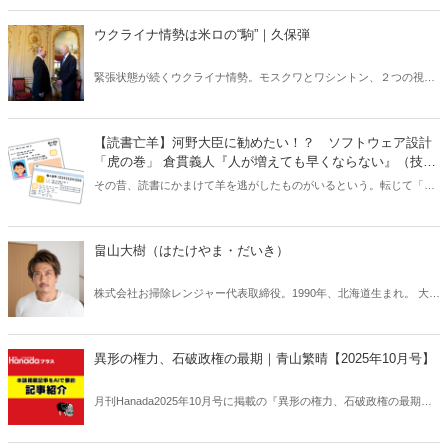
ウクライナ情勢は米ロの“駒”｜久保弾
緊張状態が続くウクライナ情勢。モスクワとワシントン、２つの視点
からウクライナ情勢を徹底分析する。
【読書亡羊】河野大臣に勧めたい！？ ソフトウェア設計
「虎の巻」 倉貫義人『人が増えても早くならない』（技術
評論社）
その昔、読書にかまけて羊を逃がしたものがいるという。転じて「読
書亡羊」は「重要なことを忘れて、他のことに夢中になること」を指
す四字熟語になった。だが時に仕事を放り出してでも、読むべき本が
ある。元月刊『Hanada』編集部員のライター・梶原がお送りする時事
畠山大樹（はたけやま・だいき）
書評！
株式会社お掃除レンジャー代表取締役。1990年、北海道生まれ。 大学
卒業後、陸上自衛隊の精鋭部隊、第1空挺団(パラシュート部隊)に入
隊。 日本一過酷とされる訓練を経験する。 備品ひとつなくすことが
命にかかわる厳しい状況下で、徹底的に整理整頓、片付けの大切さを
異形の権力、石破政権の最期｜青山繁晴【2025年10月号】
叩き込まれる。 退団後、自衛隊で培った技術を生かして清掃会社「お
掃除レンジャー」を起業。 ホテルや民泊、個人宅など月間約1000件以
月刊Hanada2025年10月号に掲載の『異形の権力、石破政権の最期｜
上の清掃業務を請け負っている。 不屈の精神と高い技術を武器に、日
青山繁晴【2025年10月号】』の内容をAIを使って要約・紹介。
本一のお掃除部隊を目指す。