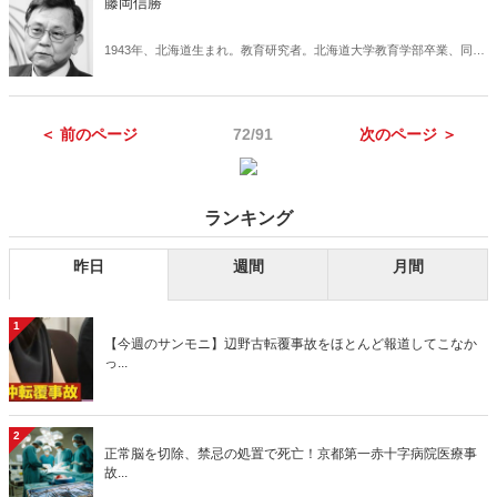
藤岡信勝
1943年、北海道生まれ。教育研究者。北海道大学教育学部卒業、同大
大学院教育学研究科博士課程単位取得。東京大学教育学部教授、拓殖
大学教授などを歴任。教育学（教育内容・教育方法）専攻。95年、教
室からの歴史教育の改革をめざし「自由主義史観研究会」を組織。97
＜ 前のページ
72/91
次のページ ＞
年、「新しい歴史教科書をつくる会」の創立に参加。著書に『教科書
採択の真相』（PHP新書）、共著に『「ザ・レイプ・オブ・南京」の
研究』（祥伝社）、『教科書が教えない歴史』（産経新聞ニュースサ
ービス）など。
ランキング
昨日
週間
月間
1
【今週のサンモニ】辺野古転覆事故をほとんど報道してこなか
っ...
2
正常脳を切除、禁忌の処置で死亡！京都第一赤十字病院医療事
故...