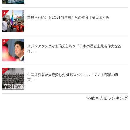
3
黙殺され続けるLGBT当事者たちの本音｜福田ますみ
4
米シンクタンクが安倍元首相を「日本の歴史上最も偉大な首
相、...
5
中国外務省が大絶賛したNHKスペシャル「７３１部隊の真
実」...
>>総合人気ランキング