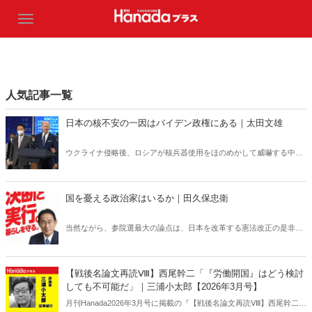
人気記事一覧
日本の核不安の一因はバイデン政権にある｜太田文雄
ウクライナ侵略後、ロシアが核兵器使用をほのめかして威嚇する中
で、我が国においても核攻撃に対する不安から、米国との核共有や日
本独自の核保有を検討すべきだとの議論が高まっている。そうした不
安の一因はバイデン政権の政策にある。
国を憂える政治家はいるか｜田久保忠衛
当然ながら、参院選最大の論点は、日本を改革する憲法改正の是非に
なるはずだ。が、どの候補が日本の国難の核心に触れる意見表明を行
ったか。自分はどうなろうと国を憂える、といったパフォーマンスは
流行らなくなったのだろうか。
【戦後名論文再読Ⅷ】西尾幹二「『労働開国』はどう検討
しても不可能だ」｜三浦小太郎【2026年3月号】
月刊Hanada2026年3月号に掲載の『【戦後名論文再読Ⅷ】西尾幹二