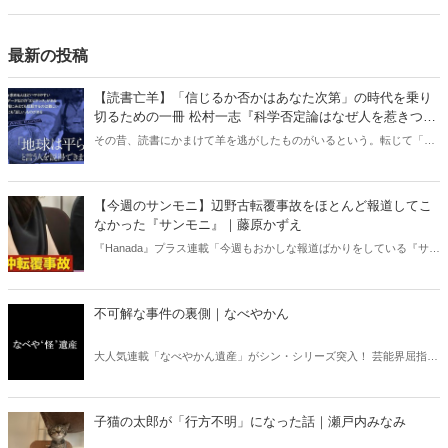
り」、略して【今週のサンモニ】。
最新の投稿
【読書亡羊】「信じるか否かはあなた次第」の時代を乗り
切るための一冊 松村一志『科学否定論はなぜ人を惹きつけ
るのか』（ちくま新書）｜梶原麻衣子
その昔、読書にかまけて羊を逃がしたものがいるという。転じて「読
書亡羊」は「重要なことを忘れて、他のことに夢中になること」を指
す四字熟語になった。だが時に仕事を放り出してでも、読むべき本が
ある。元月刊『Hanada』編集部員のライター・梶原がお送りする時事
【今週のサンモニ】辺野古転覆事故をほとんど報道してこ
書評！
なかった『サンモニ』｜藤原かずえ
『Hanada』プラス連載「今週もおかしな報道ばかりをしている『サン
デーモーニング』を藤原かずえさんがデータとロジックで滅多斬
り」、略して【今週のサンモニ】。
不可解な事件の裏側｜なべやかん
大人気連載「なべやかん遺産」がシン・シリーズ突入！ 芸能界屈指の
コレクターであり、都市伝説、オカルト、スピリチュアルな話題が大
好きな芸人・なべやかんが蒐集した選りすぐりの「怪」な話を紹介！
信じるか信じないかは、あなた次第！ 芸能ニュース
子猫の太郎が「行方不明」になった話｜瀬戸内みなみ