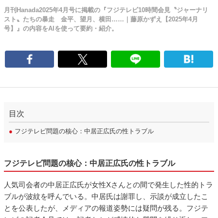
月刊Hanada2025年4月号に掲載の『フジテレビ10時間会見〝ジャーナリ
スト〟たちの暴走 金平、望月、横田……｜藤原かずえ【2025年4月
号】』の内容をAIを使って要約・紹介。
目次
●
フジテレビ問題の核心：中居正広氏の性トラブル
フジテレビ問題の核心：中居正広氏の性トラブル
人気司会者の中居正広氏が女性Xさんとの間で発生した性的トラ
ブルが波紋を呼んでいる。中居氏は謝罪し、示談が成立したこ
とを公表したが、メディアの報道姿勢には疑問が残る。フジテ