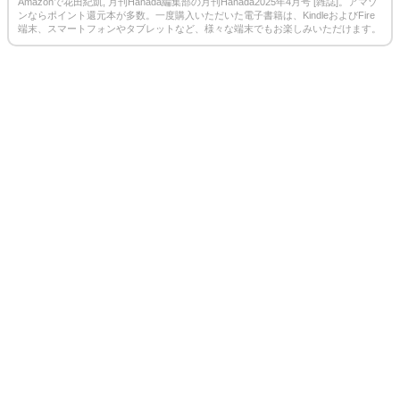
Amazonで花田紀凱, 月刊Hanada編集部の月刊Hanada2025年4月号 [雑誌]。アマゾ
7%B4%80%E5%87%B1-ebook/dp/B0DYJG6HYH/ref=sr_1_1?dib=eyJ2IjoiMSJ9.gZGLV
ンならポイント還元本が多数。一度購入いただいた電子書籍は、KindleおよびFire
xZx48DJiGFUL4VzNhEAcrxOfuuDS-p4hvCn56MLxZXSC_HvbL4y82w8pJ16VynyBTOW
端末、スマートフォンやタブレットなど、様々な端末でもお楽しみいただけます。
aY_WhKiWikMTotZcQL_-6FQ4BDatFSx_l_ivRo0Q_kqJGAKmeqpQTpyzAEqHrEM0dGm-
8ZGv88k5zOnrfzmjd-5Tbg1YnYt0jsYFkRV6AlftkPgsEALO1bZEVeteuYVhLMltFkFAfBjyW
0c_nUMJ85vSEiIF17MmpQw.P6JsXIMAYiNy7ZRNSSS33q2SVRtadet8tinwg75zrsY&dib
_tag=se&qid=1740724386&s=books&sr=1-3