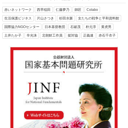
赤いネットワーク
西早稲田
仁藤夢乃
師匠
Colabo
生活保護ビジネス
片山さつき
杉田水脈
女たちの戦争と平和資料館
国際協力NGOセンター
日本基督教団
石破茂
朴元淳
黄虎男
土井たか子
辛光洙
北朝鮮工作員
挺対協
正義連
赤石千衣子