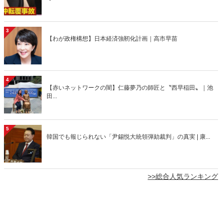
3
【わが政権構想】日本経済強靭化計画｜高市早苗
4
【赤いネットワークの闇】仁藤夢乃の師匠と〝西早稲田〟｜池
田...
5
韓国でも報じられない「尹錫悦大統領弾劾裁判」の真実 | 康...
>>総合人気ランキング