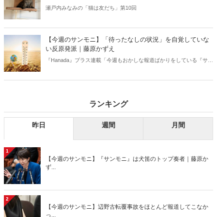
瀬戸内みなみの「猫は友だち」第10回
【今週のサンモニ】「待ったなしの状況」を自覚していな
い反原発派｜藤原かずえ
『Hanada』プラス連載「今週もおかしな報道ばかりをしている『サン
デーモーニング』を藤原かずえさんがデータとロジックで滅多斬
り」、略して【今週のサンモニ】。
ランキング
昨日
週間
月間
1
【今週のサンモニ】『サンモニ』は犬笛のトップ奏者｜藤原か
ず...
2
【今週のサンモニ】辺野古転覆事故をほとんど報道してこなか
っ...