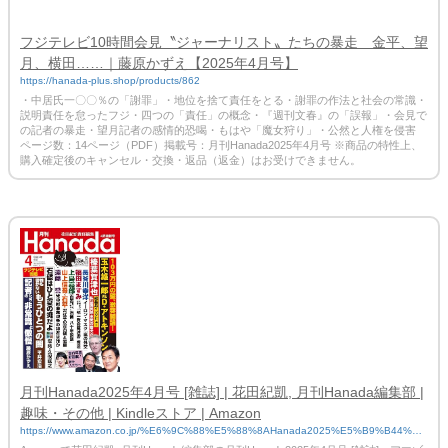
フジテレビ10時間会見〝ジャーナリスト〟たちの暴走 金平、望
月、横田……｜藤原かずえ【2025年4月号】
https://hanada-plus.shop/products/862
・中居氏一〇〇％の「謝罪」・地位を捨て責任をとる・謝罪の作法と社会の常識・
説明責任を怠ったフジ・四つの「責任」の概念・『週刊文春』の「誤報」・会見で
の記者の暴走・望月記者の感情的恐喝・もはや「魔女狩り」・公然と人権を侵害
ページ数：14ページ（PDF）掲載号：月刊Hanada2025年4月号 ※商品の特性上、
購入確定後のキャンセル・交換・返品（返金）はお受けできません。
月刊Hanada2025年4月号 [雑誌] | 花田紀凱, 月刊Hanada編集部 |
趣味・その他 | Kindleストア | Amazon
https://www.amazon.co.jp/%E6%9C%88%E5%88%8AHanada2025%E5%B9%B44%E
6%9C%88%E5%8F%B7-%E9%9B%91%E8%AA%8C-%E8%8A%B1%E7%94%B0%E