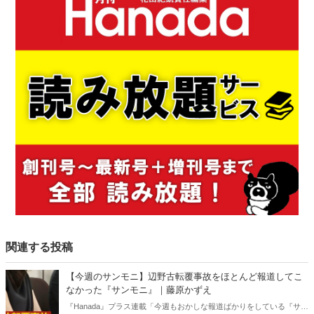
関連する投稿
【今週のサンモニ】辺野古転覆事故をほとんど報道してこ
なかった『サンモニ』｜藤原かずえ
『Hanada』プラス連載「今週もおかしな報道ばかりをしている『サン