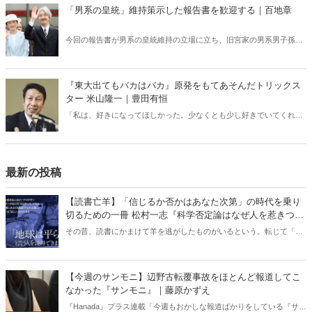
挙の意味、ヨーロッパ政治の今後、八幡和郎氏が徹底解説！
「男系の皇統」維持策示した報告書を歓迎する｜百地章
今回の報告書が男系の皇統維持の立場に立ち、旧宮家の男系男子孫を
養子とする方策を提示したことは当然とはいえ画期的であり、心から
歓迎したい。一方で、立憲民主党の泉健太代表や西村智奈美幹事長の
主張は全く的外れである。
『東大出てもバカはバカ』原発をもてあそんだトリックス
ター 米山隆一｜豊田有恒
「私は、好きになってほしかった。少なくとも少し好きでいてくれ
て、より好きになってほしいと思っていた」。複数の女性との援助交
際が発覚し、歴代最短で新潟県知事を辞職した米山隆一氏。あれから
3年、彼の“性癖”は本当になおったのか。2020年9月に刊行され、話題
を呼んだ『東大出てもバカはバカ』（小社刊）より、「原発をもてあ
最新の投稿
そんだトリックスター 米山隆一」を特別公開！（写真提供／共同通
信）
【読書亡羊】「信じるか否かはあなた次第」の時代を乗り
切るための一冊 松村一志『科学否定論はなぜ人を惹きつけ
るのか』（ちくま新書）｜梶原麻衣子
その昔、読書にかまけて羊を逃がしたものがいるという。転じて「読
書亡羊」は「重要なことを忘れて、他のことに夢中になること」を指
す四字熟語になった。だが時に仕事を放り出してでも、読むべき本が
ある。元月刊『Hanada』編集部員のライター・梶原がお送りする時事
【今週のサンモニ】辺野古転覆事故をほとんど報道してこ
書評！
なかった『サンモニ』｜藤原かずえ
『Hanada』プラス連載「今週もおかしな報道ばかりをしている『サン