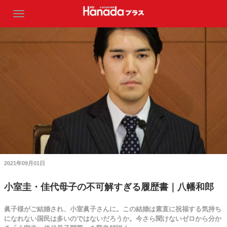
2021年09月01日
小室圭・佳代母子の不可解すぎる履歴書｜八幡和郎
眞子様がご結婚され、小室眞子さんに。この結婚は素直に祝福する気持ち
になれない国民は多いのではないだろうか。今さら聞けないゼロから分か