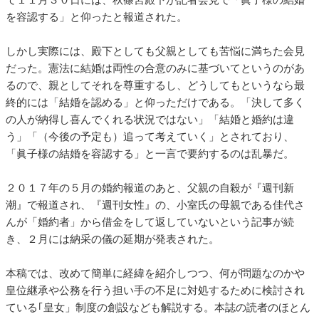
を容認する」と仰ったと報道された。
しかし実際には、殿下としても父親としても苦悩に満ちた会見
だった。憲法に結婚は両性の合意のみに基づいてというのがあ
るので、親としてそれを尊重するし、どうしてもというなら最
終的には「結婚を認める」と仰っただけである。「決して多く
の人が納得し喜んでくれる状況ではない」「結婚と婚約は違
う」「（今後の予定も）追って考えていく」とされており、
「眞子様の結婚を容認する」と一言で要約するのは乱暴だ。
２０１７年の５月の婚約報道のあと、父親の自殺が『週刊新
潮』で報道され、『週刊女性』の、小室氏の母親である佳代さ
んが「婚約者」から借金をして返していないという記事が続
き、２月には納采の儀の延期が発表された。
本稿では、改めて簡単に経緯を紹介しつつ、何が問題なのかや
皇位継承や公務を行う担い手の不足に対処するために検討され
ている｢皇女」制度の創設なども解説する。本誌の読者のほとん