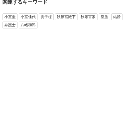
関連するキーワード
小室圭
小室佳代
眞子様
秋篠宮殿下
秋篠宮家
皇族
結婚
弁護士
八幡和郎