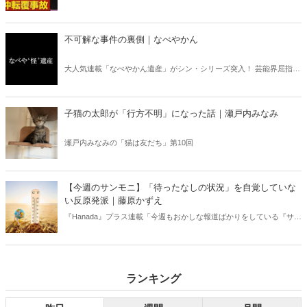
デーモーニング』を藤原かずえさんがデータとロジックで滅多斬
り」、略して【今週のサンモニ】。
不可解な事件の裏側｜なべやかん
大人気連載「なべやかん遺産」がシン・シリーズ突入！ 芸能界屈指の
コレクターであり、都市伝説、オカルト、スピリチュアルな話題が大
好きな芸人・なべやかんが蒐集した選りすぐりの「怪」な話を紹介！
信じるか信じないかは、あなた次第！ 芸能ニュース
子猫の太郎が「行方不明」になった話｜瀬戸内みなみ
瀬戸内みなみの「猫は友だち」第10回
【今週のサンモニ】「待ったなしの状況」を自覚していな
い反原発派｜藤原かずえ
『Hanada』プラス連載「今週もおかしな報道ばかりをしている『サン
デーモーニング』を藤原かずえさんがデータとロジックで滅多斬
り」、略して【今週のサンモニ】。
ランキング