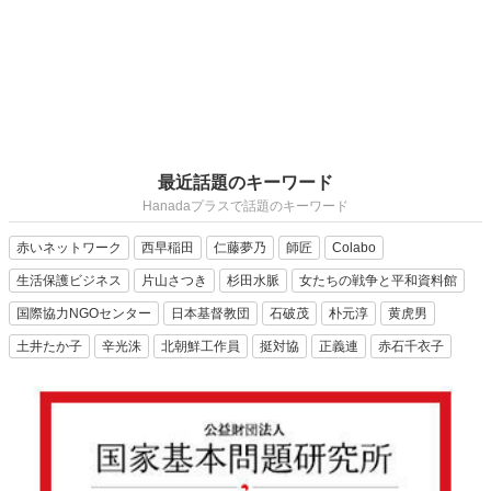
最近話題のキーワード
Hanadaプラスで話題のキーワード
赤いネットワーク
西早稲田
仁藤夢乃
師匠
Colabo
生活保護ビジネス
片山さつき
杉田水脈
女たちの戦争と平和資料館
国際協力NGOセンター
日本基督教団
石破茂
朴元淳
黄虎男
土井たか子
辛光洙
北朝鮮工作員
挺対協
正義連
赤石千衣子