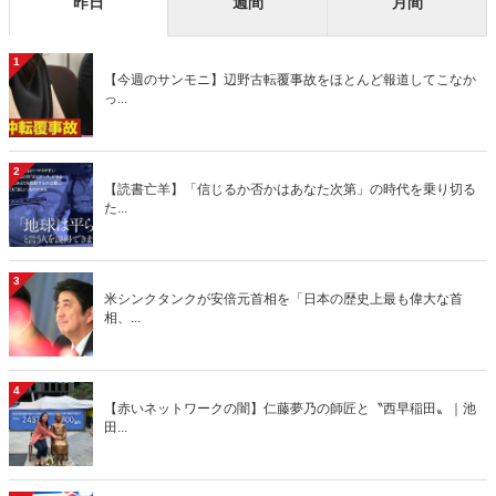
昨日
週間
月間
1
【今週のサンモニ】辺野古転覆事故をほとんど報道してこなか
っ...
2
【読書亡羊】「信じるか否かはあなた次第」の時代を乗り切る
た...
3
米シンクタンクが安倍元首相を「日本の歴史上最も偉大な首
相、...
4
【赤いネットワークの闇】仁藤夢乃の師匠と〝西早稲田〟｜池
田...