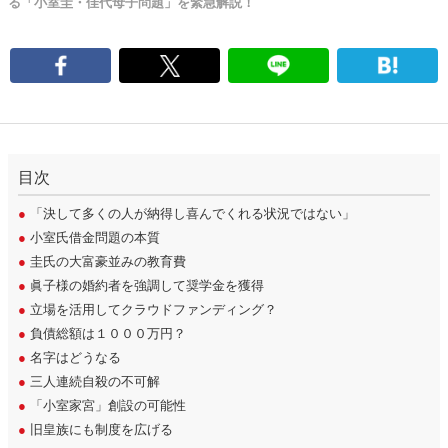
る「小室圭・佳代母子問題」を緊急解説！
目次
●
「決して多くの人が納得し喜んでくれる状況ではない」
●
小室氏借金問題の本質
●
圭氏の大富豪並みの教育費
●
眞子様の婚約者を強調して奨学金を獲得
●
立場を活用してクラウドファンディング？
●
負債総額は１０００万円？
●
名字はどうなる
●
三人連続自殺の不可解
●
「小室家宮」創設の可能性
●
旧皇族にも制度を広げる