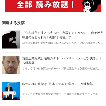
関連する投稿
「住む場所も収入も失った。自殺するしかない」 成年後見
制度の報じられない地獄｜長谷川学
成年後見制度の実態が国民にほとんど知らされていないのはなぜなの
か？ 制度を利用したばかりに民主主義国家にあるまじき凄まじい人
権侵害を受け、苦しんでいる人が大勢いる。法制審議会は成年後見制
度の見直しに向けた議論を行っており、今年6月10日に見直しに関す
英国王戴冠式と頭痛のタネ「ヘンリー・メーガン夫妻」｜
る中間試案を公表したが――。
八幡和郎
もうすぐ行われる英国のチャールズ新国王とカミラ王妃の戴冠式。 英
国王室で、いま何が問題になっているか、徹底解説！
欧州の極右政党は “日本モデル”に学べ！｜八幡和郎
フランスの大統領選挙決選投票で、中道派で現職のエマニュエル・マ
クロン大統領が、極右のマリーヌ・ルペン候補を破って当選した。フ
ランスに限らずヨーロッパの政治事情に日本人は疎い。この大統領選