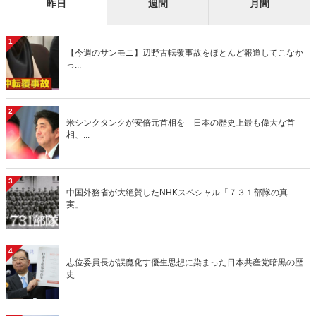
昨日
週間
月間
1
【今週のサンモニ】辺野古転覆事故をほとんど報道してこなか
っ...
2
米シンクタンクが安倍元首相を「日本の歴史上最も偉大な首
相、...
3
中国外務省が大絶賛したNHKスペシャル「７３１部隊の真
実」...
4
志位委員長が誤魔化す優生思想に染まった日本共産党暗黒の歴
史...