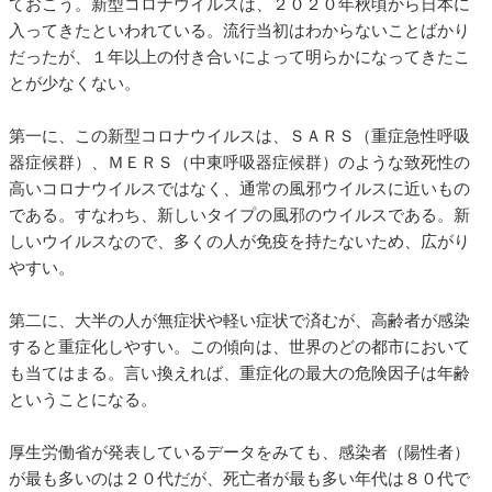
ておこう。新型コロナウイルスは、２０２０年秋頃から日本に
入ってきたといわれている。流行当初はわからないことばかり
だったが、１年以上の付き合いによって明らかになってきたこ
とが少なくない。
第一に、この新型コロナウイルスは、ＳＡＲＳ（重症急性呼吸
器症候群）、ＭＥＲＳ（中東呼吸器症候群）のような致死性の
高いコロナウイルスではなく、通常の風邪ウイルスに近いもの
である。すなわち、新しいタイプの風邪のウイルスである。新
しいウイルスなので、多くの人が免疫を持たないため、広がり
やすい。
第二に、大半の人が無症状や軽い症状で済むが、高齢者が感染
すると重症化しやすい。この傾向は、世界のどの都市において
も当てはまる。言い換えれば、重症化の最大の危険因子は年齢
ということになる。
厚生労働省が発表しているデータをみても、感染者（陽性者）
が最も多いのは２０代だが、死亡者が最も多い年代は８０代で