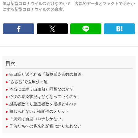
気は新型コロナウイルスだけなのか？ 客観的データとファクトで明らか
にする新型コロナウイルスの真実。
目次
●
毎日繰り返される「新規感染者数の報道」
●
“さざ波”で医療ひっ迫
●
本当にエボラ出血熱と同類なのか？
●
今後の感染状況はどうなっていくのか
●
感染者数より重症者数を指標とすべき
●
報じられない五輪開催のメリット
●
「病気は新型コロナしかない」
●
子供たちへの将来的影響は計り知れない