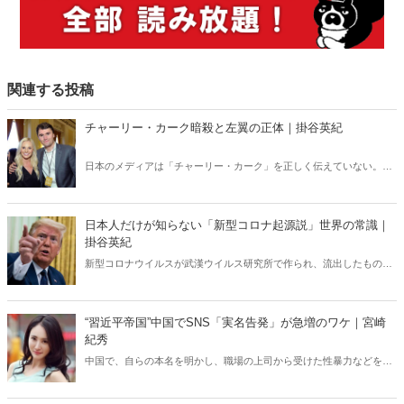
関連する投稿
チャーリー・カーク暗殺と左翼の正体｜掛谷英紀
日本のメディアは「チャーリー・カーク」を正しく伝えていない。カ
ーク暗殺のあと、左翼たちの正体が露わになる事態が相次いでいる
が、それも日本では全く報じられない。「米国の分断」との安易な解
釈では絶対にわからない「チャーリー・カーク」現象の本質。
日本人だけが知らない「新型コロナ起源説」世界の常識｜
掛谷英紀
新型コロナウイルスが武漢ウイルス研究所で作られ、流出したもので
あるという見解は、世界ではほぼ定説になっている。ところが、なぜ
か日本ではこの“世界の常識”が全く通じない。「新型コロナウイルス
研究所起源」をめぐる深い闇。
“習近平帝国”中国でSNS「実名告発」が急増のワケ｜宮崎
紀秀
中国で、自らの本名を明かし、職場の上司から受けた性暴力などを告
発する女性が相次いでいる。なかには、妻が夫の不倫や不正行為を暴
露するケースもある。なぜ、女性たちは実名や素顔を晒してまで告発