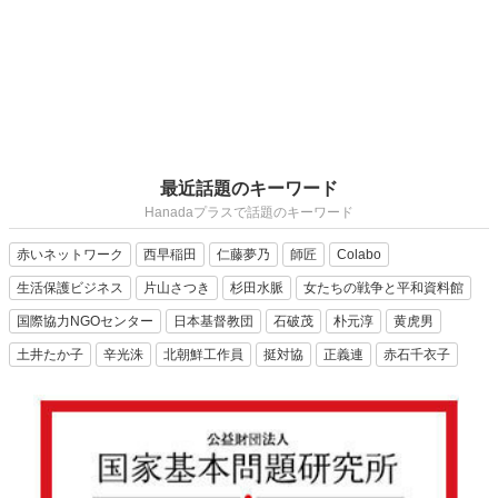
最近話題のキーワード
Hanadaプラスで話題のキーワード
赤いネットワーク
西早稲田
仁藤夢乃
師匠
Colabo
生活保護ビジネス
片山さつき
杉田水脈
女たちの戦争と平和資料館
国際協力NGOセンター
日本基督教団
石破茂
朴元淳
黄虎男
土井たか子
辛光洙
北朝鮮工作員
挺対協
正義連
赤石千衣子