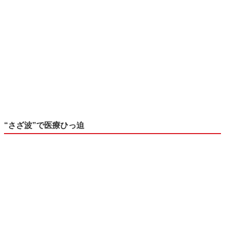
“さざ波”で医療ひっ迫