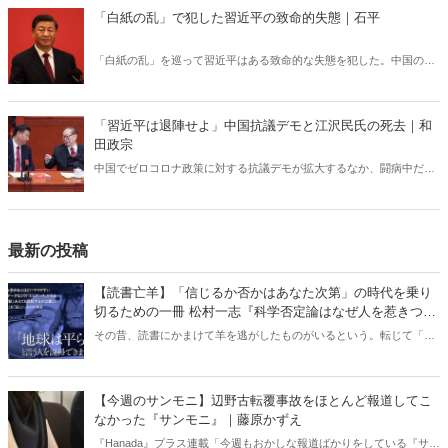
に走るのか。そこからは現代の中国社会が抱える病理が垣間見えた。
「白紙の乱」で犯した習近平の致命的失態｜石平
「白紙の乱」を巡って習近平はある致命的な失態を犯した。中国の
「繁栄と安定」の時代が終焉し、国全体は「動乱の時代」を迎える。
習近平政権は崩壊の危機から逃れるためには対外戦争に打って出る以
外にないだろう。台湾有事が予定よりも早まる危険性がある。
「習近平は退陣せよ」中国抗議デモと江沢民氏の死去｜和
田政宗
中国でゼロコロナ政策に対する抗議デモが拡大するなか、闘病中だっ
た江沢民・元国家主席が亡くなった。独裁体制が盤石となった習近平
国家主席は、毛沢東も成し遂げられなかった台湾統一に向けた動きを
着々と進めている――。
最新の投稿
【読書亡羊】「信じるか否かはあなた次第」の時代を乗り
切るための一冊 松村一志『科学否定論はなぜ人を惹きつけ
るのか』（ちくま新書）｜梶原麻衣子
その昔、読書にかまけて羊を逃がしたものがいるという。転じて「読
書亡羊」は「重要なことを忘れて、他のことに夢中になること」を指
す四字熟語になった。だが時に仕事を放り出してでも、読むべき本が
ある。元月刊『Hanada』編集部員のライター・梶原がお送りする時事
【今週のサンモニ】辺野古転覆事故をほとんど報道してこ
書評！
なかった『サンモニ』｜藤原かずえ
『Hanada』プラス連載「今週もおかしな報道ばかりをしている『サン