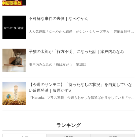
デーモーニング』を藤原かずえさんがデータとロジックで滅多斬
り」、略して【今週のサンモニ】。
不可解な事件の裏側｜なべやかん
大人気連載「なべやかん遺産」がシン・シリーズ突入！ 芸能界屈指の
コレクターであり、都市伝説、オカルト、スピリチュアルな話題が大
好きな芸人・なべやかんが蒐集した選りすぐりの「怪」な話を紹介！
信じるか信じないかは、あなた次第！ 芸能ニュース
子猫の太郎が「行方不明」になった話｜瀬戸内みなみ
瀬戸内みなみの「猫は友だち」第10回
【今週のサンモニ】「待ったなしの状況」を自覚していな
い反原発派｜藤原かずえ
『Hanada』プラス連載「今週もおかしな報道ばかりをしている『サン
デーモーニング』を藤原かずえさんがデータとロジックで滅多斬
り」、略して【今週のサンモニ】。
ランキング