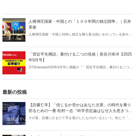
人権弾圧国家・中国との「１００年間の独立闘争」｜石井
英俊
人権弾圧国家・中国と対峙し独立を勝ち取る戦いを行っている南モン
ゴル。１００年におよぶ死闘から日本人が得るべき教訓とは何か。そ
して今年１０月、日本で内モンゴル人民党１００周年記念集会が開催
される。
「習近平失脚説」裏付ける二つの兆候｜長谷川幸洋【2025
年9月号】
月刊Hanada2025年9月号に掲載の『「習近平失脚説」裏付ける二つの
兆候｜長谷川幸洋【2025年9月号】』の内容をAIを使って要約・紹
介。
最新の投稿
【読書亡羊】「信じるか否かはあなた次第」の時代を乗り
切るための一冊 松村一志『科学否定論はなぜ人を惹きつけ
るのか』（ちくま新書）｜梶原麻衣子
その昔、読書にかまけて羊を逃がしたものがいるという。転じて「読
書亡羊」は「重要なことを忘れて、他のことに夢中になること」を指
す四字熟語になった。だが時に仕事を放り出してでも、読むべき本が
ある。元月刊『Hanada』編集部員のライター・梶原がお送りする時事