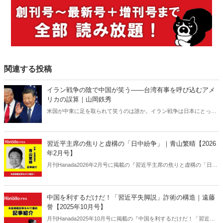
関連する投稿
イラン戦争の陰で中国が笑う――台湾有事を呼び込むアメ
リカの誤算｜山岡鉄秀
米国が中東に足を取られて笑うのは誰か。イラン戦争は日本にとって
対岸の火事ではない。米国の消耗は台湾有事を呼び込み、日本の安全
保障を直撃する――。 日本に「プランB」はあるのか。
習近平主席の焦りと虚構の「日中紛争」｜青山繁晴【2026
年2月号】
月刊Hanada2026年2月号に掲載の『習近平主席の焦りと虚構の「日中
紛争」｜青山繁晴【2026年2月号】』の内容をAIを使って要約・紹
介。
中国を利するだけだ！「習近平失脚説」詐術の構造｜遠藤
誉【2025年10月号】
月刊Hanada2025年10月号に掲載の『中国を利するだけだ！「習近平