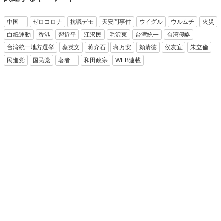
中国
ゼロコロナ
抗議デモ
天安門事件
ウイグル
ウルムチ
火災
白紙運動
香港
習近平
江沢民
毛沢東
台湾統一
台湾侵略
台湾統一地方選挙
蔡英文
蒋介石
蒋万安
頼清徳
侯友宜
朱立倫
民進党
国民党
著者
和田政宗
WEB連載