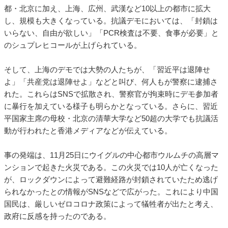
都・北京に加え、上海、広州、武漢など10以上の都市に拡大
し、規模も大きくなっている。抗議デモにおいては、「封鎖は
いらない、自由が欲しい」「PCR検査は不要、食事が必要」と
のシュプレヒコールが上げられている。
そして、上海のデモでは大勢の人たちが、「習近平は退陣せ
よ」「共産党は退陣せよ」などと叫び、何人もが警察に逮捕さ
れた。これらはSNSで拡散され、警察官が拘束時にデモ参加者
に暴行を加えている様子も明らかとなっている。さらに、習近
平国家主席の母校・北京の清華大学など50超の大学でも抗議活
動が行われたと香港メディアなどが伝えている。
事の発端は、11月25日にウイグルの中心都市ウルムチの高層マ
ンションで起きた火災である。この火災では10人が亡くなった
が、ロックダウンによって避難経路が封鎖されていたため逃げ
られなかったとの情報がSNSなどで広がった。これにより中国
国民は、厳しいゼロコロナ政策によって犠牲者が出たと考え、
政府に反感を持ったのである。