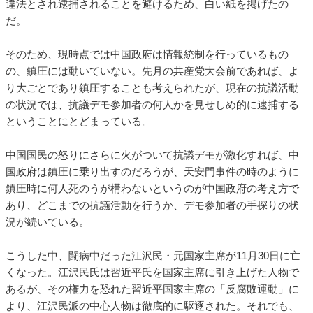
違法とされ逮捕されることを避けるため、白い紙を掲げたの
だ。
そのため、現時点では中国政府は情報統制を行っているもの
の、鎮圧には動いていない。先月の共産党大会前であれば、よ
り大ごとであり鎮圧することも考えられたが、現在の抗議活動
の状況では、抗議デモ参加者の何人かを見せしめ的に逮捕する
ということにとどまっている。
中国国民の怒りにさらに火がついて抗議デモが激化すれば、中
国政府は鎮圧に乗り出すのだろうが、天安門事件の時のように
鎮圧時に何人死のうが構わないというのが中国政府の考え方で
あり、どこまでの抗議活動を行うか、デモ参加者の手探りの状
況が続いている。
こうした中、闘病中だった江沢民・元国家主席が11月30日に亡
くなった。江沢民氏は習近平氏を国家主席に引き上げた人物で
あるが、その権力を恐れた習近平国家主席の「反腐敗運動」に
より、江沢民派の中心人物は徹底的に駆逐された。それでも、