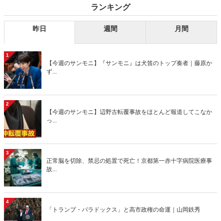
ランキング
昨日
週間
月間
1
【今週のサンモニ】『サンモニ』は犬笛のトップ奏者｜藤原か
ず...
2
【今週のサンモニ】辺野古転覆事故をほとんど報道してこなか
っ...
3
正常脳を切除、禁忌の処置で死亡！京都第一赤十字病院医療事
故...
4
「トランプ・パラドックス」と高市政権の命運｜山岡鉄秀