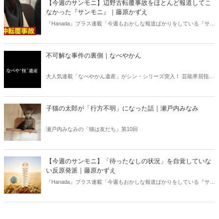
【今週のサンモニ】辺野古転覆事故をほとんど報道してこ
書評！
なかった『サンモニ』｜藤原かずえ
『Hanada』プラス連載「今週もおかしな報道ばかりをしている『サン
デーモーニング』を藤原かずえさんがデータとロジックで滅多斬
り」、略して【今週のサンモニ】。
不可解な事件の裏側｜なべやかん
大人気連載「なべやかん遺産」がシン・シリーズ突入！ 芸能界屈指の
コレクターであり、都市伝説、オカルト、スピリチュアルな話題が大
好きな芸人・なべやかんが蒐集した選りすぐりの「怪」な話を紹介！
信じるか信じないかは、あなた次第！ 芸能ニュース
子猫の太郎が「行方不明」になった話｜瀬戸内みなみ
瀬戸内みなみの「猫は友だち」第10回
【今週のサンモニ】「待ったなしの状況」を自覚していな
い反原発派｜藤原かずえ
『Hanada』プラス連載「今週もおかしな報道ばかりをしている『サン
デーモーニング』を藤原かずえさんがデータとロジックで滅多斬
り」、略して【今週のサンモニ】。