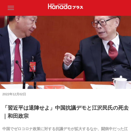
2022年12月02日
「習近平は退陣せよ」中国抗議デモと江沢民氏の死去
｜和田政宗
中国でゼロコロナ政策に対する抗議デモが拡大するなか、闘病中だった江