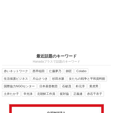
最近話題のキーワード
Hanadaプラスで話題のキーワード
赤いネットワーク
西早稲田
仁藤夢乃
師匠
Colabo
生活保護ビジネス
片山さつき
杉田水脈
女たちの戦争と平和資料館
国際協力NGOセンター
日本基督教団
石破茂
朴元淳
黄虎男
土井たか子
辛光洙
北朝鮮工作員
挺対協
正義連
赤石千衣子