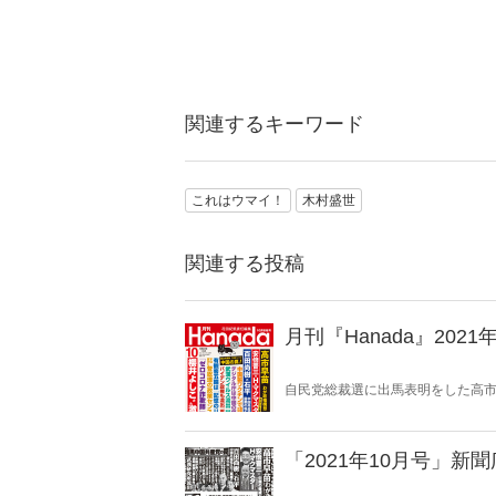
関連するキーワード
これはウマイ！
木村盛世
関連する投稿
月刊『Hanada』2021
自民党総裁選に出馬表明をした高市
クマスター元大統領補佐官「中国の
だ！」、「櫻井よしこさん激怒！ 
される」、岸博幸×原英史「『第三
法』」など10月号も読みどころが
「2021年10月号」新