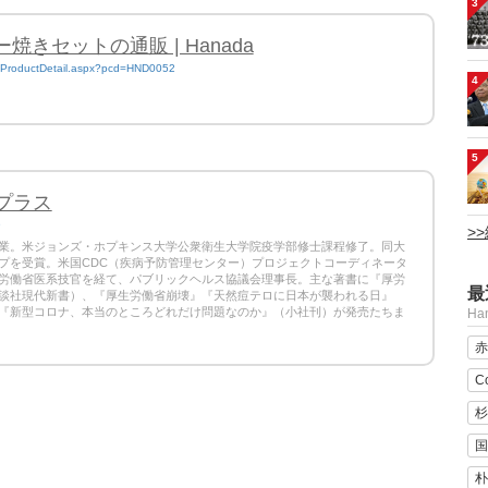
3
焼きセットの通販 | Hanada
re/ProductDetail.aspx?pcd=HND0052
4
5
aプラス
9
>
業。米ジョンズ・ホプキンス大学公衆衛生大学院疫学部修士課程修了。同大
プを受賞。米国CDC（疾病予防管理センター）プロジェクトコーディネータ
労働省医系技官を経て、パブリックヘルス協議会理事長。主な著書に『厚労
最
談社現代新書）、『厚生労働省崩壊』『天然痘テロに日本が襲われる日』
『新型コロナ、本当のところどれだけ問題なのか』（小社刊）が発売たちま
H
赤
C
杉
国
朴