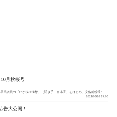
年10月秋桜号
早苗議員の「わが政権構想」（聞き手・有本香）をはじめ、安倍前総理×マ
脅威とどう闘うか」、百田尚樹×石平「中国共産党は史上最悪の寄生虫
2021/08/26 19:00
韓国MBCが捏造報道」、藤井聡×木村盛世「『ゼロコロナ詐欺師』に国民は殺
臨調』で官僚の劣化にメス」、長谷川学「実子誘拐を助ける日本の『拉致司
満載！読みたいニュース、知りたいニュースがここにある！
聞広告大公開！