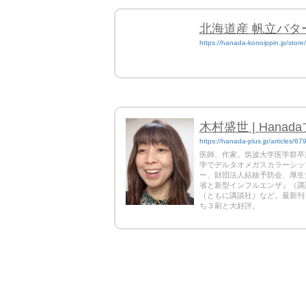
北海道産 帆立バター
https://hanada-konoippin.jp/sto
木村盛世 | Hanad
https://hanada-plus.jp/articles/67
医師、作家。筑波大学医学群卒
学でデルタオメガスカラーシッ
ー、財団法人結核予防会、厚生
省と新型インフルエンザ』（講
（ともに講談社）など。最新刊
ち３刷と大好評。