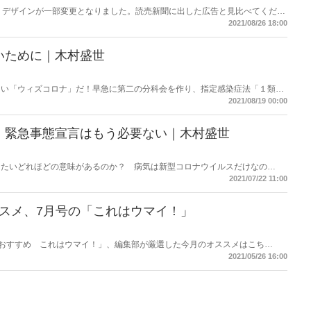
、デザインが一部変更となりました。読売新聞に出した広告と見比べてくださ
おもしろければ、雑誌もおもしろい！雑誌がおもしろければ、広告もおもし
2021/08/26 18:00
にはある！
いために｜木村盛世
ない「ウィズコロナ」だ！早急に第二の分科会を作り、指定感染症法「１類な
ザと同じ「５類」へと変更すべきだ！このまま「ゼロコロナ」に突き進めば間
2021/08/19 00:00
 緊急事態宣言はもう必要ない｜木村盛世
ったいどれほどの意味があるのか？ 病気は新型コロナウイルスだけなの
明らかにする新型コロナウイルスの真実。
2021/07/22 11:00
オススメ、7月号の「これはウマイ！」
a』おすすめ これはウマイ！」、編集部が厳選した今月のオススメはこち
舌つづみを打ってください。
2021/05/26 16:00