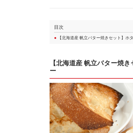
目次
●
【北海道産 帆立バター焼きセット】ホ
【北海道産 帆立バター焼
ー