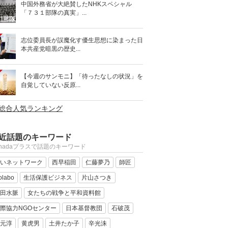
中国外務省が大絶賛したNHKスペシャル
「７３１部隊の真実」...
志位委員長が誤魔化す優生思想に染まった日
本共産党暗黒の歴史...
【今週のサンモニ】「待ったなしの状況」を
自覚していない反原...
>総合人気ランキング
近話題のキーワード
anadaプラスで話題のキーワード
いネットワーク
西早稲田
仁藤夢乃
師匠
olabo
生活保護ビジネス
片山さつき
田水脈
女たちの戦争と平和資料館
際協力NGOセンター
日本基督教団
石破茂
元淳
黄虎男
土井たか子
辛光洙