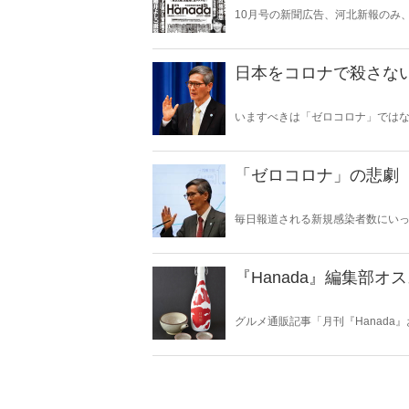
10月号の新聞広告、河北新報のみ
い。難易度はレベル4です！広告が
ろい！いま読みたい記事が、ここ
日本をコロナで殺さな
いますべきは「ゼロコロナ」では
いし２類」相当からインフルエン
違いなく国が滅ぶ。
「ゼロコロナ」の悲劇
毎日報道される新規感染者数にい
か？ 客観的データとファクトで
『Hanada』編集部
グルメ通販記事「月刊『Hanad
ら！ ぜひ「これはウマイ！」と