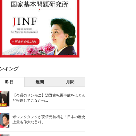
ンキング
昨日
週間
月間
【今週のサンモニ】辺野古転覆事故をほとん
ど報道してこなかっ...
米シンクタンクが安倍元首相を「日本の歴史
上最も偉大な首相、...