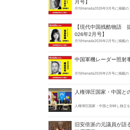
月号】
月刊Hanada2026年3月号に掲
月号】』の内容をAIを使って要約
【現代中国残酷物語 
026年2月号】
月刊Hanada2026年2月号に
【2026年2月号】』の内容をAIを
中国軍機レーダー照射事
月刊Hanada2026年2月号に掲
の内容をAIを使って要約・紹介。
人権弾圧国家・中国と
人権弾圧国家・中国と対峙し独立
得るべき教訓とは何か。そして今
旧安倍派の元議員が語