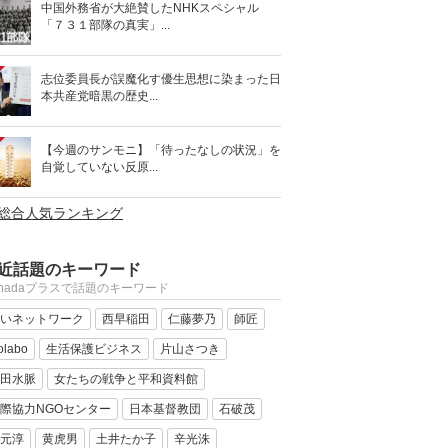
中国外務省が大絶賛したNHKスペシャル
「７３１部隊の真実」...
志位委員長が誤魔化す優生思想に染まった日
本共産党暗黒の歴史...
【今週のサンモニ】「待ったなしの状況」を
自覚していない反原...
>総合人気ランキング
近話題のキーワード
anadaプラスで話題のキーワード
いネットワーク
西早稲田
仁藤夢乃
師匠
olabo
生活保護ビジネス
片山さつき
田水脈
女たちの戦争と平和資料館
際協力NGOセンター
日本基督教団
石破茂
元淳
黄虎男
土井たか子
辛光洙