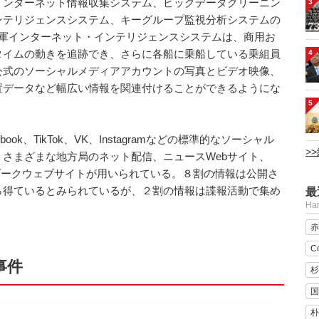
インターネット情報収集システム、ビッグデータクリーニン
3
ンテリジェンスシステム、キーグループ監視分析システムの
国軍インターネット・インテリジェンスシステムは、商用お
タイムの動きを追跡でき、さらに各船に乗船している乗組員
4
公式のソーシャルメディアアカウントの写真とビデオ映像、
置データなど幅広い情報を関連付けることができるようにな
5
cebook、TikTok、VK、Instagramなどの標準的なソーシャル
>
さまざまな地方局のネット配信、ニュースWebサイト、
、ダークウェブサイトが用いられている。８割の情報は公開さ
ら得ているとみられているが、２割の情報は諜報活動で集め
最
H
赤
C
事件
杉
国
朴