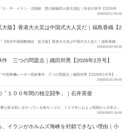
載の『ロ・中・イラン・北朝鮮 悪の枢軸四カ国大混乱｜長谷川幸洋【2026年3
・紹介。
2026/02/12 09:00
拡大版】香港大火災は中国式大人災だ｜福島香織【2
掲載の『【現代中国残酷物語 拡大版】香港大火災は中国式大人災だ｜福島香織
使って要約・紹介。
2026/01/20 09:00
件 三つの問題点｜織田邦男【2026年2月号】
載の『中国軍機レーダー照射事件 三つの問題点｜織田邦男【2026年2月号】』
2026/01/15 09:00
の「１００年間の独立闘争」｜石井英俊
を勝ち取る戦いを行っている南モンゴル。１００年におよぶ死闘から日本人が
年１０月、日本で内モンゴル人民党１００周年記念集会が開催される。
2025/09/03 16:00
る、イランがホルムズ海峡を封鎖できない理由｜小