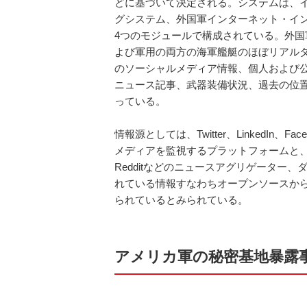
どに基づいて決定される。システムは、
グシステム、外国軍インターネット・イ
4つのモジュールで構成されている。外
よび軍用の両方の海軍艦艇のほぼリアル
のソーシャルメディア情報、個人および
ニュース記事、武器装備状況、過去の位
っている。
情報源としては、Twitter、LinkedIn、Fa
メディアを監視するプラットフォームと、
Redditなどのニュースアグリゲーター
れている情報すなわちオープンソースか
られているとみられている。
アメリカ軍の秘密基地暴露