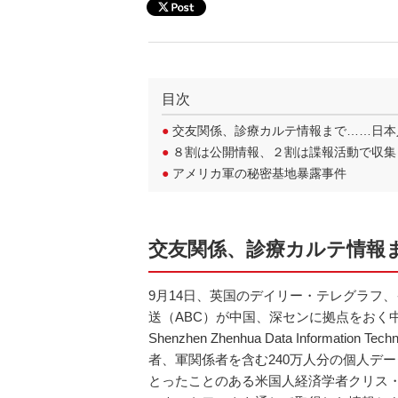
目次
●
交友関係、診療カルテ情報まで……日本人
●
８割は公開情報、２割は諜報活動で収集
●
アメリカ軍の秘密基地暴露事件
交友関係、診療カルテ情報ま
9月14日、英国のデイリー・テレグラフ
送（ABC）が中国、深センに拠点をおく
Shenzhen Zhenhua Data Informati
者、軍関係者を含む240万人分の個人デ
とったことのある米国人経済学者クリス