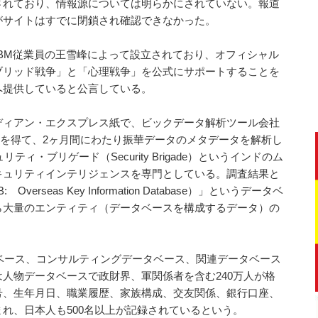
されており、情報源については明らかにされていない。報道
がサイトはすでに閉鎖され確認できなかった。
IBM従業員の王雪峰によって設立されており、オフィシャル
ブリッド戦争」と「心理戦争」を公式にサポートすることを
へ提供していると公言している。
ディアン・エクスプレス紙で、ビックデータ解析ツール会社
協力を得て、2ヶ月間にわたり振華データのメタデータを解析し
ィ・ブリゲード（Security Brigade）というインドのム
キュリティインテリジェンスを専門としている。調査結果と
rseas Key Information Database）」というデータベ
ら大量のエンティティ（データベースを構成するデータ）の
タベース、コンサルティングデータベース、関連データベース
人物データベースで政財界、軍関係者を含む240万人が格
号、生年月日、職業履歴、家族構成、交友関係、銀行口座、
れ、日本人も500名以上が記録されているという。