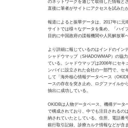
のネットワークを通じて取得した情報と
直後に筆者がサイトにアクセスを試みた
報道によると振華データは、2017年に元
サイトでは様々なデータを集め、「ハイ
目的に中国政府の諜報機関や人民解放軍
より詳細に報じているのはインドのイン
シャドウマップ（SHADOWMAP）の
ている。シャドウマップは2006年にセキュリテ
ンバイに設立された会社の一部門で、セ
して「海外核心情報データベース（OKIDB: Ove
ースの存在を突き止め、ログファイルか
抽出に成功している。
OKIDBは人物データベース、機構デー
で構成されており、中でも注目されるのは
納されていたとしている。住所、電話番
銀行取引記録、診療カルテ情報などが含ま