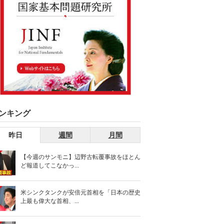
ンキング
昨日
週間
月間
【今週のサンモニ】辺野古転覆事故をほとん
ど報道してこなかっ...
米シンクタンクが安倍元首相を「日本の歴史
上最も偉大な首相、...