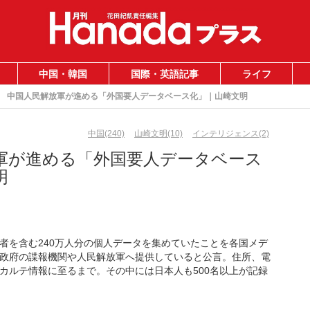
中国・韓国
国際・英語記事
ライフ
中国人民解放軍が進める「外国要人データベース化」｜山崎文明
中国(240)
山崎文明(10)
インテリジェンス(2)
軍が進める「外国要人データベース
明
者を含む240万人分の個人データを集めていたことを各国メデ
政府の諜報機関や人民解放軍へ提供していると公言。住所、電
カルテ情報に至るまで。その中には日本人も500名以上が記録