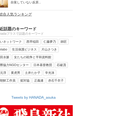
自覚していない反原...
>総合人気ランキング
近話題のキーワード
anadaプラスで話題のキーワード
いネットワーク
西早稲田
仁藤夢乃
師匠
olabo
生活保護ビジネス
片山さつき
田水脈
女たちの戦争と平和資料館
際協力NGOセンター
日本基督教団
石破茂
元淳
黄虎男
土井たか子
辛光洙
朝鮮工作員
挺対協
正義連
赤石千衣子
Tweets by HANADA_asuka