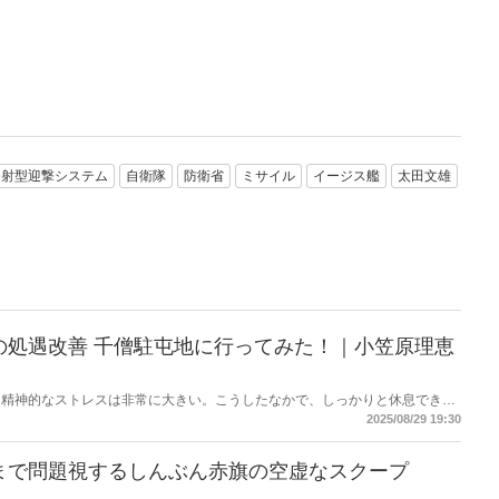
発射型迎撃システム
自衛隊
防衛省
ミサイル
イージス艦
太田文雄
の処遇改善 千僧駐屯地に行ってみた！｜小笠原理恵
・精神的なストレスは非常に大きい。こうしたなかで、しっかりと休息できる
災害時に本来の力を発揮することは難しい。今回は変わりつつある現場を取材
2025/08/29 19:30
まで問題視するしんぶん赤旗の空虚なスクープ