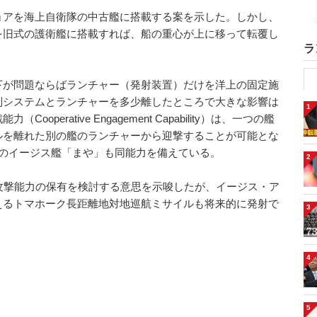
ョアを海上自衛隊の中古艦に搭載する案を示した。しかし、
を旧式の護衛艦に搭載すれば、船の重心が上に移って転覆し
ラ
下が問題ならばランチャー（発射装置）だけを洋上の固定施
制システムとランチャーを多少離したところで大きな影響は
1
erative Engagement Capability）は、一つの艦
ルを離れた別の艦のランチャーから迎撃することが可能とな
隊のイージス艦「まや」も同能力を備えている。
2
攻撃能力の保有を検討する意思を示唆したが、イージス・ア
えるトマホーク長距離地対地巡航ミサイルも将来的に発射で
3
4
5