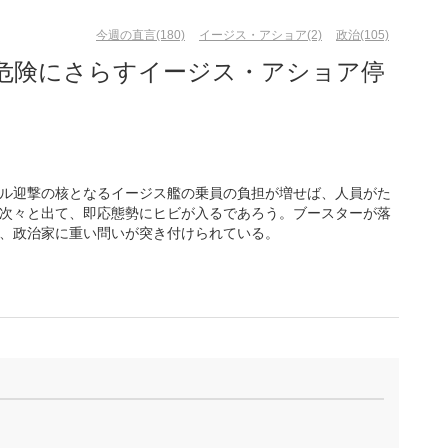
今週の直言(180)
イージス・アショア(2)
政治(105)
危険にさらすイージス・アショア停
ル迎撃の核となるイージス艦の乗員の負担が増せば、人員がた
次々と出て、即応態勢にヒビが入るであろう。ブースターが落
、政治家に重い問いが突き付けられている。