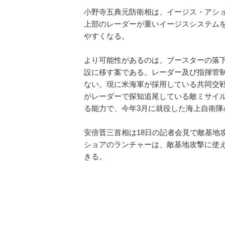
小野寺五典元防衛相は、イージス・アシ
上部のレーダーが重いイージスシステム
やすくなる。
より可能性があるのは、ブースターの落
設に移す案である。レーダー及び指揮管
ない。現に米海軍が採用している共同交戦能力（Coop
がレーダーで探知追尾している敵ミサイ
る能力で、今年3月に就役した海上自衛
安倍晋三首相は18日の記者会見で敵基地
ショアのランチャーは、敵基地攻撃に使
きる。