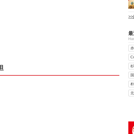
>
最
H
赤
C
杉
担
国
朴
北