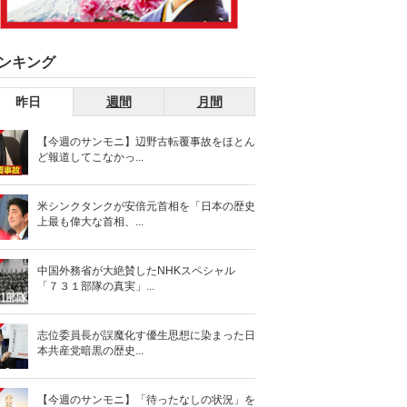
ンキング
昨日
週間
月間
【今週のサンモニ】辺野古転覆事故をほとん
ど報道してこなかっ...
米シンクタンクが安倍元首相を「日本の歴史
上最も偉大な首相、...
中国外務省が大絶賛したNHKスペシャル
「７３１部隊の真実」...
志位委員長が誤魔化す優生思想に染まった日
本共産党暗黒の歴史...
【今週のサンモニ】「待ったなしの状況」を