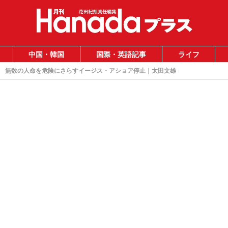
中国・韓国
国際・英語記事
ライフ
無数の人命を危険にさらすイージス・アショア停止｜太田文雄