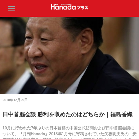
2018年12月29日
日中首脳会談 勝利を収めたのはどちらか｜福島香織
10月に行われた7年ぶりの日本首相の中国公式訪問および日中首脳会談に
ついて、『月刊Hanada』2018年1月号に寄稿されていた矢板明夫氏の「安