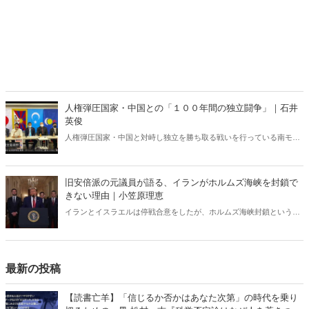
人権弾圧国家・中国との「１００年間の独立闘争」｜石井
英俊
人権弾圧国家・中国と対峙し独立を勝ち取る戦いを行っている南モン
ゴル。１００年におよぶ死闘から日本人が得るべき教訓とは何か。そ
して今年１０月、日本で内モンゴル人民党１００周年記念集会が開催
される。
旧安倍派の元議員が語る、イランがホルムズ海峡を封鎖で
きない理由｜小笠原理恵
イランとイスラエルは停戦合意をしたが、ホルムズ海峡封鎖という
「最悪のシナリオ」は今後も残り続けるのだろうか。元衆議院議員の
長尾たかし氏は次のような見解を示している。「イランはホルムズ海
峡の封鎖ができない」。なぜなのか。
最新の投稿
【読書亡羊】「信じるか否かはあなた次第」の時代を乗り