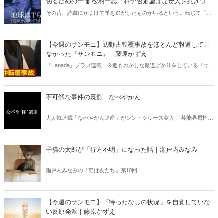
切るための一冊 松村一志『科学否定論はなぜ人を惹きつけ
るのか』（ちくま新書）｜梶原麻衣子
その昔、読書にかまけて羊を逃がしたものがいるという。転じて「読
書亡羊」は「重要なことを忘れて、他のことに夢中になること」を指
す四字熟語になった。だが時に仕事を放り出してでも、読むべき本が
ある。元月刊『Hanada』編集部員のライター・梶原がお送りする時事
【今週のサンモニ】辺野古転覆事故をほとんど報道してこ
書評！
なかった『サンモニ』｜藤原かずえ
『Hanada』プラス連載「今週もおかしな報道ばかりをしている『サン
デーモーニング』を藤原かずえさんがデータとロジックで滅多斬
り」、略して【今週のサンモニ】。
不可解な事件の裏側｜なべやかん
大人気連載「なべやかん遺産」がシン・シリーズ突入！ 芸能界屈指の
コレクターであり、都市伝説、オカルト、スピリチュアルな話題が大
好きな芸人・なべやかんが蒐集した選りすぐりの「怪」な話を紹介！
信じるか信じないかは、あなた次第！ 芸能ニュース
子猫の太郎が「行方不明」になった話｜瀬戸内みなみ
瀬戸内みなみの「猫は友だち」第10回
【今週のサンモニ】「待ったなしの状況」を自覚していな
い反原発派｜藤原かずえ