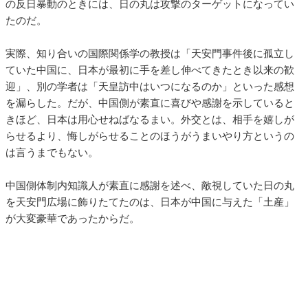
の反日暴動のときには、日の丸は攻撃のターゲットになってい
たのだ。
実際、知り合いの国際関係学の教授は「天安門事件後に孤立し
ていた中国に、日本が最初に手を差し伸べてきたとき以来の歓
迎」、別の学者は「天皇訪中はいつになるのか」といった感想
を漏らした。だが、中国側が素直に喜びや感謝を示していると
きほど、日本は用心せねばなるまい。外交とは、相手を嬉しが
らせるより、悔しがらせることのほうがうまいやり方というの
は言うまでもない。
中国側体制内知識人が素直に感謝を述べ、敵視していた日の丸
を天安門広場に飾りたてたのは、日本が中国に与えた「土産」
が大変豪華であったからだ。