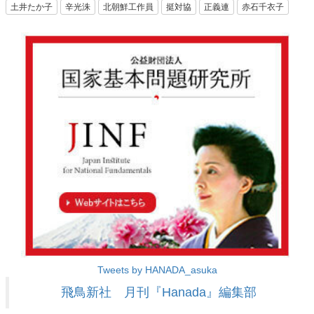
土井たか子
辛光洙
北朝鮮工作員
挺対協
正義連
赤石千衣子
Tweets by HANADA_asuka
飛鳥新社 月刊『Hanada』編集部