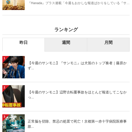
『Hanada』プラス連載「今週もおかしな報道ばかりをしている『サン
デーモーニング』を藤原かずえさんがデータとロジックで滅多斬
り」、略して【今週のサンモニ】。
ランキング
昨日
週間
月間
1
【今週のサンモニ】『サンモニ』は犬笛のトップ奏者｜藤原か
ず...
2
【今週のサンモニ】辺野古転覆事故をほとんど報道してこなか
っ...
3
正常脳を切除、禁忌の処置で死亡！京都第一赤十字病院医療事
故...