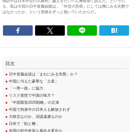
倍訪中は日本外交の大勝利」論文をたいへん興味深く読んだ。というの
も、私は今回の日中首脳会談は、「外交の安倍」にしては稀にみる失態で
はなかったか、という危惧をずっと抱いていたからだ。
目次
●
日中首脳会談は「まれにみる失態」か？
●
中国に与えた豪華な「土産」
●
「一帯一路」に協力
●
リスク覚悟で中国の味方？
●
「中国製造2025戦略」の正体
●
中国で拘束中の日本人も解放されず
●
大敗北なのか、深謀遠慮なのか
●
日米で「飴と鞭」
●
米国の対中政策も風向き変化か