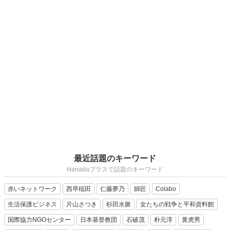
最近話題のキーワード
Hanadaプラスで話題のキーワード
赤いネットワーク
西早稲田
仁藤夢乃
師匠
Colabo
生活保護ビジネス
片山さつき
杉田水脈
女たちの戦争と平和資料館
国際協力NGOセンター
日本基督教団
石破茂
朴元淳
黄虎男