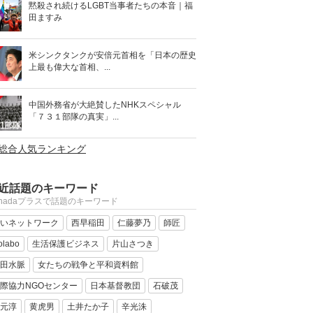
黙殺され続けるLGBT当事者たちの本音｜福
田ますみ
米シンクタンクが安倍元首相を「日本の歴史
上最も偉大な首相、...
中国外務省が大絶賛したNHKスペシャル
「７３１部隊の真実」...
>総合人気ランキング
近話題のキーワード
anadaプラスで話題のキーワード
いネットワーク
西早稲田
仁藤夢乃
師匠
olabo
生活保護ビジネス
片山さつき
田水脈
女たちの戦争と平和資料館
際協力NGOセンター
日本基督教団
石破茂
元淳
黄虎男
土井たか子
辛光洙