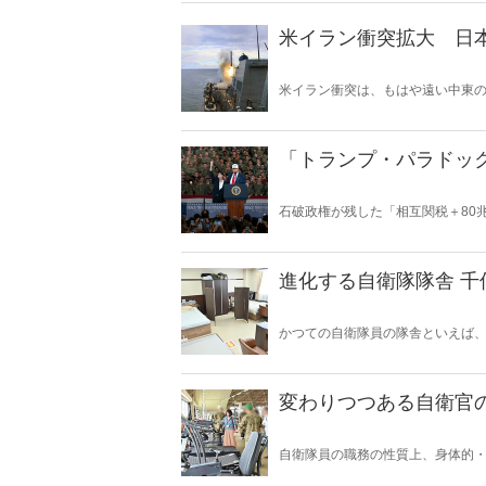
米イラン衝突拡大 日
米イラン衝突は、もはや遠い中東
ある。石油備蓄やエネルギー価格
保護は万全なのか。そして、国際
影を落としている――。
「トランプ・パラドッ
石破政権が残した「相互関税＋80
の“ふたつの顔”が日本を救うのか
進化する自衛隊隊舎 
かつての自衛隊員の隊舎といえば
タイル」の名残が色濃く残ってい
千僧駐屯地（せんぞちゅうとんち
変わりつつある自衛官
自衛隊員の職務の性質上、身体的
環境が整っていなければ、有事や