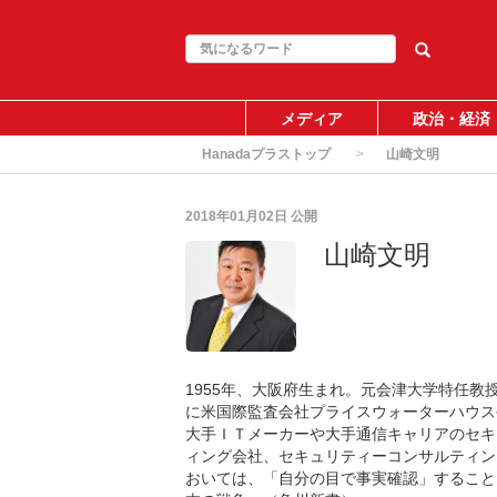
メディア
政治・経済
Hanadaプラストップ
山崎文明
2018年01月02日
公開
山崎文明
1955年、大阪府生まれ。元会津大学特任教
に米国際監査会社プライスウォーターハウス
大手ＩＴメーカーや大手通信キャリアのセキ
ィング会社、セキュリティーコンサルティン
おいては、「自分の目で事実確認」すること