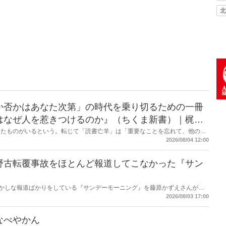
北
か否かはあなた次第」の時代を乗り切るための一冊
はなぜ人を惹きつけるのか』（ちくま新書）｜梶原
したものがいるという。転じて「読書亡羊」は「重要なことを忘れて、他のこ
熟語になった。だが時に仕事を放り出してでも、読むべき本がある。元月刊
2026/08/04 12:00
・梶原がお送りする時事書評！
野古転覆事故をほとんど報道してこなかった『サン
もおかしな報道ばかりをしている『サンデーモーニング』を藤原かずえさんがデ
して【今週のサンモニ】。
2026/08/03 17:00
なべやかん