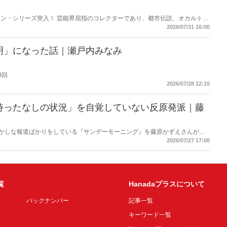
ン・シリーズ突入！ 芸能界屈指のコレクターであり、都市伝説、オカルト、
芸人・なべやかんが蒐集した選りすぐりの「怪」な話を紹介！信じるか信じな
2026/07/31 16:00
ス
明」になった話｜瀬戸内みなみ
0回
2026/07/28 12:10
待ったなしの状況」を自覚していない反原発派｜藤
もおかしな報道ばかりをしている『サンデーモーニング』を藤原かずえさんがデ
して【今週のサンモニ】。
2026/07/27 17:00
覧
Hanadaプラスについて
バックナンバー
記事一覧
キーワード一覧