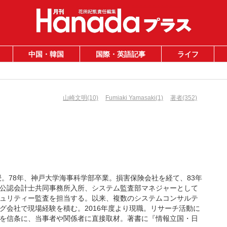
中国・韓国
国際・英語記事
ライフ
山崎文明(10)
Fumiaki Yamasaki(1)
著者(352)
授。78年、神戸大学海事科学部卒業。損害保険会社を経て、83年
公認会計士共同事務所入所、システム監査部マネジャーとして
ュリティー監査を担当する。以来、複数のシステムコンサルテ
グ会社で現場経験を積む。2016年度より現職。リサーチ活動に
を信条に、当事者や関係者に直接取材。著書に『情報立国・日