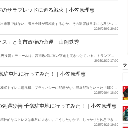
本のサラブレッドに迫る戦火｜小笠原理恵
の出来事ではない。湾岸全域が戦域化するなか、その影響は日本にも及びつつ
の高騰については多く報じられているが、見落とされがちな問題がある。邦人
2026/03/02 20:30
舞台に立つ日本のサラブレッドの安全は守られるのか。戦火は思わぬところに
クス」と高市政権の命運｜山岡鉄秀
兆円投資」ディールは、高市政権に重い宿題を突きつけている。トランプ
、縛るのか──命運は、このパラドックスをどう反転できるかにかかっている。
2025/11/30 17:00
ラ
千僧駐屯地に行ってみた！｜小笠原理恵
、和式トイレに扇風機、プライバシーに配慮がない部屋配置といった「昭和ス
1
た。だが今、そのイメージは大きく変わろうとしている。兵庫県伊丹市にある
2025/09/04 18:00
）を取材した。
の処遇改善 千僧駐屯地に行ってみた！｜小笠原理恵
2
・精神的なストレスは非常に大きい。こうしたなかで、しっかりと休息できる
災害時に本来の力を発揮することは難しい。今回は変わりつつある現場を取材
2025/08/29 19:30