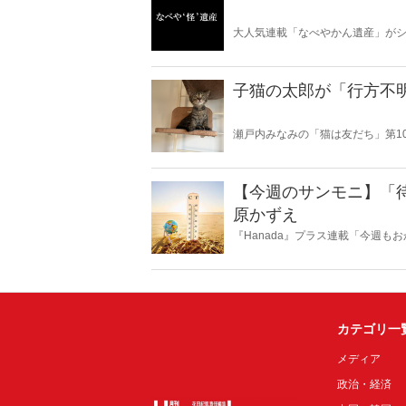
大人気連載「なべやかん遺産」がシ
スピリチュアルな話題が大好きな
いかは、あなた次第！ 芸能ニュー
子猫の太郎が「行方不
瀬戸内みなみの「猫は友だち」第1
【今週のサンモニ】「
原かずえ
『Hanada』プラス連載「今週
ータとロジックで滅多斬り」、略
カテゴリ一
メディア
政治・経済