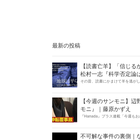
最新の投稿
【読書亡羊】「信じる
松村一志『科学否定論
麻衣子
その昔、読書にかまけて羊を逃が
とに夢中になること」を指す四字
『Hanada』編集部員のライター
【今週のサンモニ】辺
モニ』｜藤原かずえ
『Hanada』プラス連載「今週
ータとロジックで滅多斬り」、略
不可解な事件の裏側｜