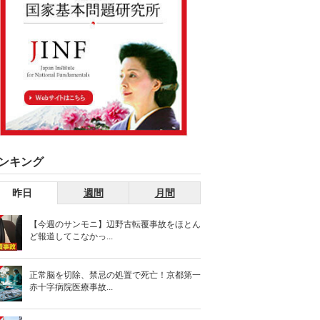
ンキング
昨日
週間
月間
【今週のサンモニ】辺野古転覆事故をほとん
ど報道してこなかっ...
正常脳を切除、禁忌の処置で死亡！京都第一
赤十字病院医療事故...