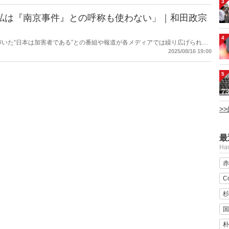
3
「私は『南京事件』との呼称も使わない」｜和田政宗
4
づいた“日本は加害者である”との番組や報道が各メディアでは繰り広げられて
定派は、おびただしい数の南京市民が日本軍に虐殺されたと言う。しかし、南
2025/08/16 19:00
民を殺害したとの記述は公文書に存在しない――。
5
>
最
H
赤
C
杉
国
朴