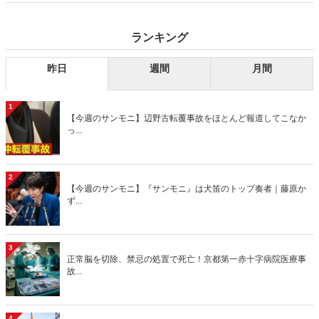
ランキング
昨日
週間
月間
1
【今週のサンモニ】辺野古転覆事故をほとんど報道してこなか
っ...
2
【今週のサンモニ】『サンモニ』は犬笛のトップ奏者｜藤原か
ず...
3
正常脳を切除、禁忌の処置で死亡！京都第一赤十字病院医療事
故...
4