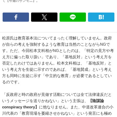
て【今週のサンモニ】。
松原氏は教育基本法についてまったく理解していません。政府
が自らの考えを強制するような教育は当然のことながらNGで
す。ただ、今回松本文科相がNGとしたのは、「特定の見方や考
え方に偏った取り扱い」であり、「基地反対」という考え方を
否定したわけではありません。松本文科相は、「基地反対」と
いう考え方を生徒に示すのであれば、「基地賛成」という考え
方も同時に生徒に示す「中立的な教育」が必要であるとしてい
るのです。
「反政府と時の政府が見做す活動については全て法律違反だと
いうメッセージを送りかねない」という主張は、
【陰謀論
conspiracy theory】
に他なりません。また、中道改革連合の小
川代表の「教育現場を萎縮させかねない」という発言にも極め