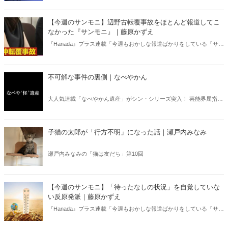
す四字熟語になった。だが時に仕事を放り出してでも、読むべき本が
ある。元月刊『Hanada』編集部員のライター・梶原がお送りする時事
【今週のサンモニ】辺野古転覆事故をほとんど報道してこ
書評！
なかった『サンモニ』｜藤原かずえ
『Hanada』プラス連載「今週もおかしな報道ばかりをしている『サン
デーモーニング』を藤原かずえさんがデータとロジックで滅多斬
り」、略して【今週のサンモニ】。
不可解な事件の裏側｜なべやかん
大人気連載「なべやかん遺産」がシン・シリーズ突入！ 芸能界屈指の
コレクターであり、都市伝説、オカルト、スピリチュアルな話題が大
好きな芸人・なべやかんが蒐集した選りすぐりの「怪」な話を紹介！
信じるか信じないかは、あなた次第！ 芸能ニュース
子猫の太郎が「行方不明」になった話｜瀬戸内みなみ
瀬戸内みなみの「猫は友だち」第10回
【今週のサンモニ】「待ったなしの状況」を自覚していな
い反原発派｜藤原かずえ
『Hanada』プラス連載「今週もおかしな報道ばかりをしている『サン
デーモーニング』を藤原かずえさんがデータとロジックで滅多斬
り」、略して【今週のサンモニ】。