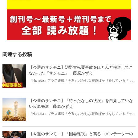
関連する投稿
【今週のサンモニ】辺野古転覆事故をほとんど報道してこ
なかった『サンモニ』｜藤原かずえ
『Hanada』プラス連載「今週もおかしな報道ばかりをしている『サン
デーモーニング』を藤原かずえさんがデータとロジックで滅多斬
り」、略して【今週のサンモニ】。
【今週のサンモニ】「待ったなしの状況」を自覚していな
い反原発派｜藤原かずえ
『Hanada』プラス連載「今週もおかしな報道ばかりをしている『サン
デーモーニング』を藤原かずえさんがデータとロジックで滅多斬
り」、略して【今週のサンモニ】。
【今週のサンモニ】「国会軽視」と罵るコメンテーターの