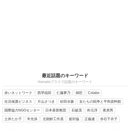
最近話題のキーワード
Hanadaプラスで話題のキーワード
赤いネットワーク
西早稲田
仁藤夢乃
師匠
Colabo
生活保護ビジネス
片山さつき
杉田水脈
女たちの戦争と平和資料館
国際協力NGOセンター
日本基督教団
石破茂
朴元淳
黄虎男
土井たか子
辛光洙
北朝鮮工作員
挺対協
正義連
赤石千衣子