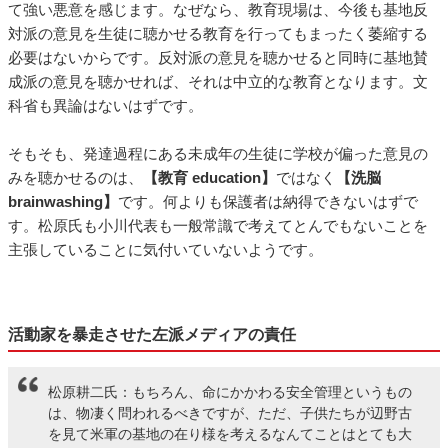
て強い悪意を感じます。なぜなら、教育現場は、今後も基地反
対派の意見を生徒に聴かせる教育を行ってもまったく萎縮する
必要はないからです。反対派の意見を聴かせると同時に基地賛
成派の意見を聴かせれば、それは中立的な教育となります。文
科省も異論はないはずです。
そもそも、発達過程にある未成年の生徒に学校が偏った意見の
みを聴かせるのは、
【教育 education】
ではなく
【洗脳
brainwashing】
です。何よりも保護者は納得できないはずで
す。松原氏も小川代表も一般常識で考えてとんでもないことを
主張していることに気付いていないようです。
活動家を暴走させた左派メディアの責任
松原耕二氏：もちろん、命にかかわる安全管理というもの
は、物凄く問われるべきですが、ただ、子供たちが辺野古
を見て米軍の基地の在り様を考えるなんてことはとても大