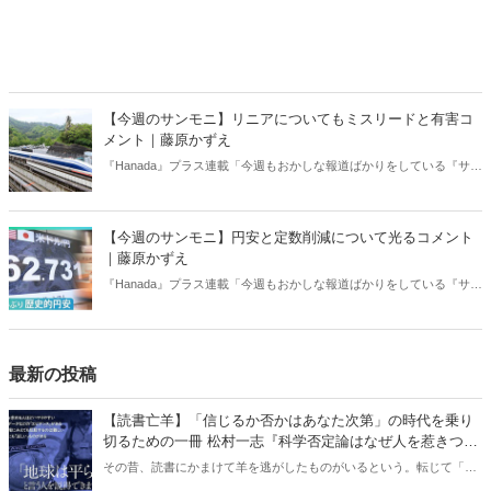
【今週のサンモニ】リニアについてもミスリードと有害コ
メント｜藤原かずえ
『Hanada』プラス連載「今週もおかしな報道ばかりをしている『サン
デーモーニング』を藤原かずえさんがデータとロジックで滅多斬
り」、略して【今週のサンモニ】。
【今週のサンモニ】円安と定数削減について光るコメント
｜藤原かずえ
『Hanada』プラス連載「今週もおかしな報道ばかりをしている『サン
デーモーニング』を藤原かずえさんがデータとロジックで滅多斬
り」、略して【今週のサンモニ】。
最新の投稿
【読書亡羊】「信じるか否かはあなた次第」の時代を乗り
切るための一冊 松村一志『科学否定論はなぜ人を惹きつけ
るのか』（ちくま新書）｜梶原麻衣子
その昔、読書にかまけて羊を逃がしたものがいるという。転じて「読
書亡羊」は「重要なことを忘れて、他のことに夢中になること」を指