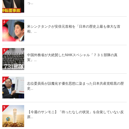
っ...
2
米シンクタンクが安倍元首相を「日本の歴史上最も偉大な首
相、...
3
中国外務省が大絶賛したNHKスペシャル「７３１部隊の真
実」...
4
志位委員長が誤魔化す優生思想に染まった日本共産党暗黒の歴
史...
5
【今週のサンモニ】「待ったなしの状況」を自覚していない反
原...