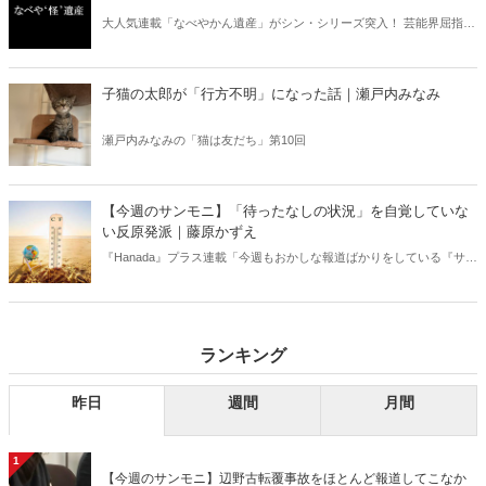
大人気連載「なべやかん遺産」がシン・シリーズ突入！ 芸能界屈指の
コレクターであり、都市伝説、オカルト、スピリチュアルな話題が大
好きな芸人・なべやかんが蒐集した選りすぐりの「怪」な話を紹介！
信じるか信じないかは、あなた次第！ 芸能ニュース
子猫の太郎が「行方不明」になった話｜瀬戸内みなみ
瀬戸内みなみの「猫は友だち」第10回
【今週のサンモニ】「待ったなしの状況」を自覚していな
い反原発派｜藤原かずえ
『Hanada』プラス連載「今週もおかしな報道ばかりをしている『サン
デーモーニング』を藤原かずえさんがデータとロジックで滅多斬
り」、略して【今週のサンモニ】。
ランキング
昨日
週間
月間
1
【今週のサンモニ】辺野古転覆事故をほとんど報道してこなか