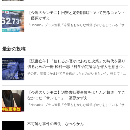
り」、略して【今週のサンモニ】。
【今週のサンモニ】円安と定数削減について光るコメント
｜藤原かずえ
『Hanada』プラス連載「今週もおかしな報道ばかりをしている『サン
デーモーニング』を藤原かずえさんがデータとロジックで滅多斬
り」、略して【今週のサンモニ】。
最新の投稿
【読書亡羊】「信じるか否かはあなた次第」の時代を乗り
切るための一冊 松村一志『科学否定論はなぜ人を惹きつけ
るのか』（ちくま新書）｜梶原麻衣子
その昔、読書にかまけて羊を逃がしたものがいるという。転じて「読
書亡羊」は「重要なことを忘れて、他のことに夢中になること」を指
す四字熟語になった。だが時に仕事を放り出してでも、読むべき本が
ある。元月刊『Hanada』編集部員のライター・梶原がお送りする時事
【今週のサンモニ】辺野古転覆事故をほとんど報道してこ
書評！
なかった『サンモニ』｜藤原かずえ
『Hanada』プラス連載「今週もおかしな報道ばかりをしている『サン
デーモーニング』を藤原かずえさんがデータとロジックで滅多斬
り」、略して【今週のサンモニ】。
不可解な事件の裏側｜なべやかん