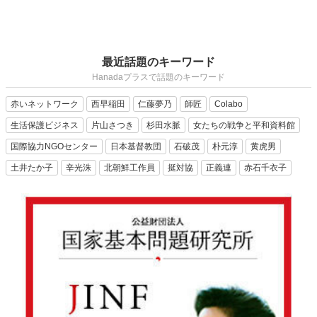
最近話題のキーワード
Hanadaプラスで話題のキーワード
赤いネットワーク
西早稲田
仁藤夢乃
師匠
Colabo
生活保護ビジネス
片山さつき
杉田水脈
女たちの戦争と平和資料館
国際協力NGOセンター
日本基督教団
石破茂
朴元淳
黄虎男
土井たか子
辛光洙
北朝鮮工作員
挺対協
正義連
赤石千衣子