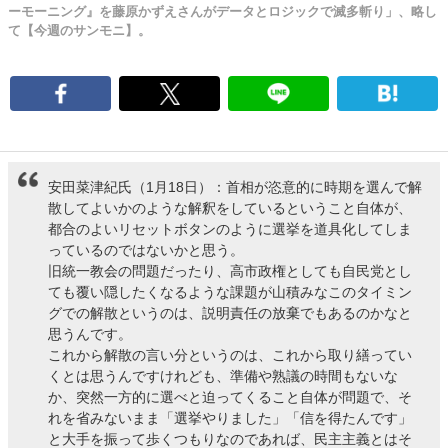
ーモーニング』を藤原かずえさんがデータとロジックで滅多斬り」、略し
て【今週のサンモニ】。
安田菜津紀氏（1月18日）：首相が恣意的に時期を選んで解
散してよいかのような解釈をしているということ自体が、
都合のよいリセットボタンのように選挙を道具化してしま
っているのではないかと思う。
旧統一教会の問題だったり、高市政権としても自民党とし
ても覆い隠したくなるような課題が山積みなこのタイミン
グでの解散というのは、説明責任の放棄でもあるのかなと
思うんです。
これから解散の言い分というのは、これから取り繕ってい
くとは思うんですけれども、準備や熟議の時間もないな
か、突然一方的に選べと迫ってくること自体が問題で、そ
れを省みないまま「選挙やりました」「信を得たんです」
と大手を振って歩くつもりなのであれば、民主主義とはそ