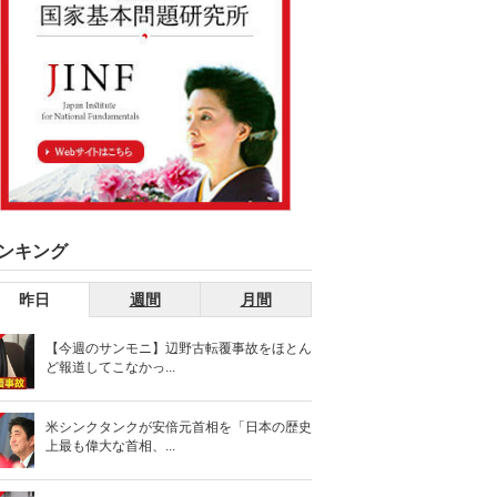
ンキング
昨日
週間
月間
【今週のサンモニ】辺野古転覆事故をほとん
ど報道してこなかっ...
米シンクタンクが安倍元首相を「日本の歴史
上最も偉大な首相、...