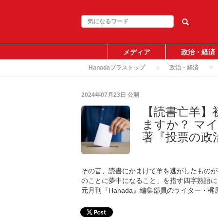
メディア
政治・経済
Hanadaプラストップ
政治・経済
2024年07月23日
公開
【読書亡羊】
ますか？ マ
著『投票の政
その昔、読書にかまけて羊を逃がしたものが
のことに夢中になること」を指す四字熟語に
元月刊『Hanada』編集部員のライター・