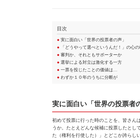
目次
●
実に面白い「世界の投票者の声」
●
「どうやって選べというんだ！」の心の
●
審判か、それともサポーターか
●
選挙による対立は激化する一方
●
一票を投じたことの価値は…
●
わずか１０年のうちに分断が
実に面白い「世界の投票者
初めて投票に行った時のことを、皆さん
うか。たとえどんな候補に投票したとし
た（権利を行使した）」とどこか誇らし