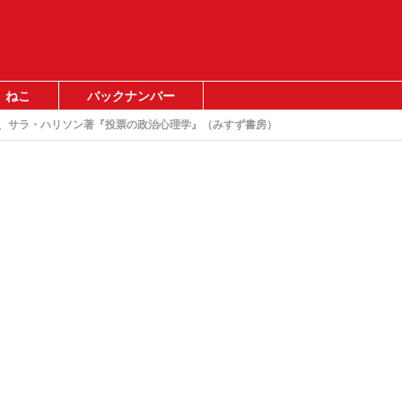
ねこ
バックナンバー
ー、サラ・ハリソン著『投票の政治心理学』（みすず書房）