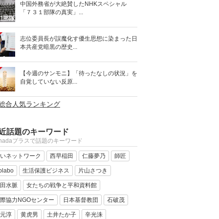
中国外務省が大絶賛したNHKスペシャル
「７３１部隊の真実」...
志位委員長が誤魔化す優生思想に染まった日
本共産党暗黒の歴史...
【今週のサンモニ】「待ったなしの状況」を
自覚していない反原...
>総合人気ランキング
近話題のキーワード
anadaプラスで話題のキーワード
いネットワーク
西早稲田
仁藤夢乃
師匠
olabo
生活保護ビジネス
片山さつき
田水脈
女たちの戦争と平和資料館
際協力NGOセンター
日本基督教団
石破茂
元淳
黄虎男
土井たか子
辛光洙