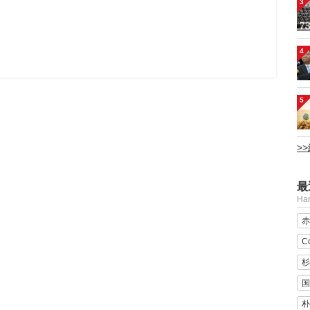
3
4
5
>
最
H
赤
C
杉
国
朴