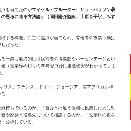
焦点を当てたのが
マイケル・ブルーター、サラ・ハリソン著
りの思考に迫る方法論』（岡田陽介監訳、上原直子訳、みす
選出する機能」に主に焦点が当てられ、有権者の投票行動は
がちだった。
ある一票も最終的には候補者の得票数やパーセンテージとい
確（投票締め切りの20時ゼロ分に当選確実がわかってしま
だ。
イギリス、フランス、ドイツ、ジョージア、南アフリカ共和
いる。
な気持ちでいるのか」「自分とは違う候補に投票した人に対
「親や家族と投票先について相談するのか」「投票日の夜を
査・分析している。