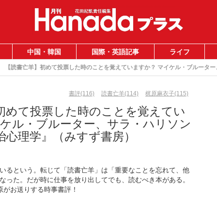
中国・韓国
国際・英語記事
ライフ
【読書亡羊】初めて投票した時のことを覚えていますか？ マイケル・ブルータ
書評(116)
読書亡羊(114)
梶原麻衣子(115)
初めて投票した時のことを覚えてい
イケル・ブルーター、サラ・ハリソン
治心理学』（みすず書房）
いるという。転じて「読書亡羊」は「重要なことを忘れて、他
なった。だが時に仕事を放り出してでも、読むべき本がある。
梶原がお送りする時事書評！