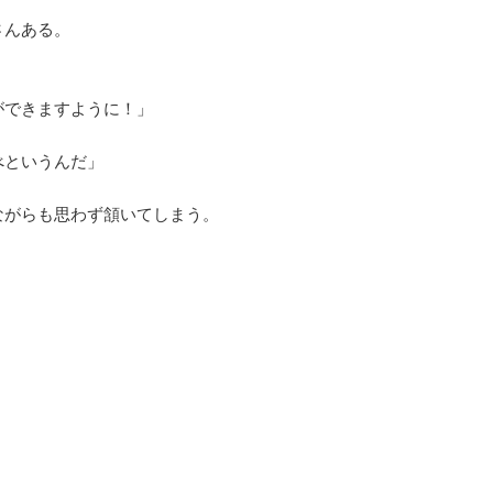
さんある。
ができますように！」
」
べというんだ」
がらも思わず頷いてしまう。