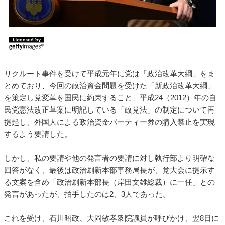
リクルート事件を受けて平成元年に党は「政治改革大綱」をま
とめており、今回の政治資金問題を受けた「新政治改革大綱」
を策定し党変革を国民に約束すること、平成24（2012）年の自
民党憲法改正草案に明記している「政党法」の制定について再
提起し、外国人による政治資金パーティー券の購入禁止を実現
するよう要請した。
しかし、私の要請や他の発言者の要請に対し執行部より明確な
回答がなく、最後は政治刷新本部事務局長が、党大会に提示す
る文案を含め「政治刷新本部長（岸田文雄総裁）に一任」との
発言があったが、拍手したのは2、3人であった。
これを受け、石川昭政、大岡敏孝衆院議員が呼びかけ、翌8日に