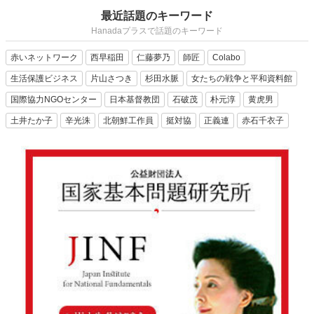
最近話題のキーワード
Hanadaプラスで話題のキーワード
赤いネットワーク
西早稲田
仁藤夢乃
師匠
Colabo
生活保護ビジネス
片山さつき
杉田水脈
女たちの戦争と平和資料館
国際協力NGOセンター
日本基督教団
石破茂
朴元淳
黄虎男
土井たか子
辛光洙
北朝鮮工作員
挺対協
正義連
赤石千衣子