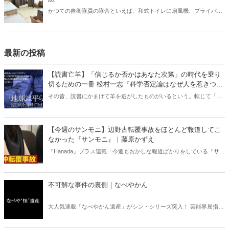
かつての自衛隊員の隊舎といえば、和式トイレに扇風機、プライバシ
ーに配慮がない部屋配置といった「昭和スタイル」の名残が色濃く残
っていた。だが今、そのイメージは大きく変わろうとしている。兵庫
県伊丹市にある千僧駐屯地（せんぞちゅうとんち）を取材した。
最新の投稿
【読書亡羊】「信じるか否かはあなた次第」の時代を乗り
切るための一冊 松村一志『科学否定論はなぜ人を惹きつけ
るのか』（ちくま新書）｜梶原麻衣子
その昔、読書にかまけて羊を逃がしたものがいるという。転じて「読
書亡羊」は「重要なことを忘れて、他のことに夢中になること」を指
す四字熟語になった。だが時に仕事を放り出してでも、読むべき本が
ある。元月刊『Hanada』編集部員のライター・梶原がお送りする時事
【今週のサンモニ】辺野古転覆事故をほとんど報道してこ
書評！
なかった『サンモニ』｜藤原かずえ
『Hanada』プラス連載「今週もおかしな報道ばかりをしている『サン
デーモーニング』を藤原かずえさんがデータとロジックで滅多斬
り」、略して【今週のサンモニ】。
不可解な事件の裏側｜なべやかん
大人気連載「なべやかん遺産」がシン・シリーズ突入！ 芸能界屈指の
コレクターであり、都市伝説、オカルト、スピリチュアルな話題が大
好きな芸人・なべやかんが蒐集した選りすぐりの「怪」な話を紹介！