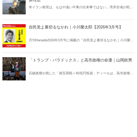
米イラン衝突は、もはや遠い中東の出来事ではない。湾岸全域が戦域
化するなか、その影響は日本にも及びつつある。石油備蓄やエネルギ
ー価格の高騰については多く報じられているが、見落とされがちな問
題がある。邦人保護は万全なのか。そして、国際舞台に立つ日本のサ
自民党よ裏切るなかれ｜小川榮太郎【2026年3月号】
ラブレッドの安全は守られるのか。戦火は思わぬところに影を落とし
ている――。
月刊Hanada2026年3月号に掲載の『自民党よ裏切るなかれ｜小川榮太
郎【2026年3月号】』の内容をAIを使って要約・紹介。
「トランプ・パラドックス」と高市政権の命運｜山岡鉄秀
石破政権が残した「相互関税＋80兆円投資」ディールは、高市政権に
重い宿題を突きつけている。トランプの“ふたつの顔”が日本を救うの
か、縛るのか──命運は、このパラドックスをどう反転できるかにかか
っている。