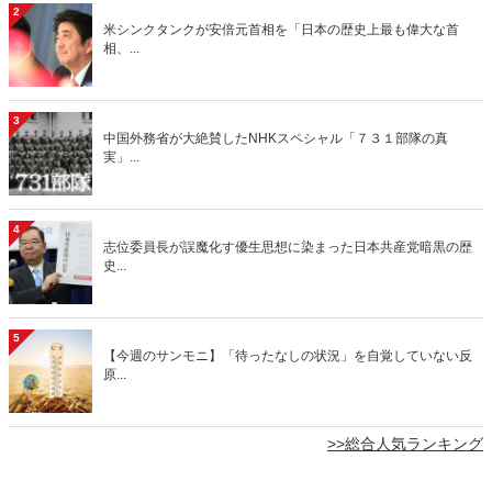
2
米シンクタンクが安倍元首相を「日本の歴史上最も偉大な首
相、...
3
中国外務省が大絶賛したNHKスペシャル「７３１部隊の真
実」...
4
志位委員長が誤魔化す優生思想に染まった日本共産党暗黒の歴
史...
5
【今週のサンモニ】「待ったなしの状況」を自覚していない反
原...
>>総合人気ランキング