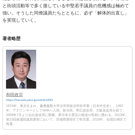
と街頭活動等で多く接している中堅若手議員の危機感は極めて
強い。そうした同僚議員たちとともに、必ず「解体的出直し」
を実現していく。
著者略歴
和田政宗
https://hanada-plus.jp/articles/681
1974年、東京生まれ。慶應義塾大学法学部政治学科卒業（日本外交史）。1997
年、アナウンサーとしてNHKへ入局。新潟局、帯広放送局、大阪放送局を経て、
2009年7月より仙台放送局に勤務。東日本大震災の報道や取材に携わる。2013年、
第23回参議院議員選挙において、宮城県選挙区で初当選。2019年、全国比例区で
再選。