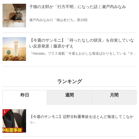
信じるか信じないかは、あなた次第！ 芸能ニュース
子猫の太郎が「行方不明」になった話｜瀬戸内みなみ
瀬戸内みなみの「猫は友だち」第10回
【今週のサンモニ】「待ったなしの状況」を自覚していな
い反原発派｜藤原かずえ
『Hanada』プラス連載「今週もおかしな報道ばかりをしている『サン
デーモーニング』を藤原かずえさんがデータとロジックで滅多斬
り」、略して【今週のサンモニ】。
ランキング
昨日
週間
月間
1
【今週のサンモニ】辺野古転覆事故をほとんど報道してこなか
っ...