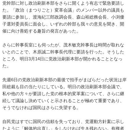
党幹部に対し政治刷新本部をさらに開くよう有志で緊急要請し
た。「政治（まつりごと）変革会議」のメンバー以外の議員も
要請に参加し、渡海紀三郎政調会長、森山裕総務会長、小渕優
子選対委員長に面会し、いずれの幹部も我々の意見を聞き、開
催に向け善処する趣旨の発言があった。
さらに幹事長室にも伺ったが、茂木敏充幹事長は時間が取れな
いとのことで、木原誠二幹事長代理に要請を行った。そうした
ところ、明日3月14日に党政治刷新本部が開かれることとなっ
た。
先週6日の党政治刷新本部の最後で拍手がまばらだった状況は岸
田総裁も目の当たりにしている。明日の政治刷新本部会議で、
私や他の方々が要請した党の根本的変革案について、さらに継
続して議論し決めていくと示されることが極めて重要であり、
そうでなければ国民はさらに失望する。
自民党はすでに国民の信頼を失っており、党運動方針案に示し
たように「解体的出直し」をしなければ生き残れない。有権者