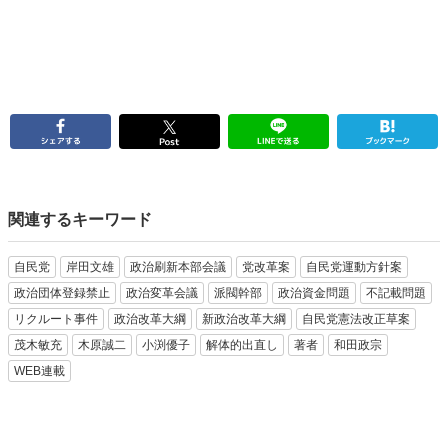
関連するキーワード
自民党
岸田文雄
政治刷新本部会議
党改革案
自民党運動方針案
政治団体登録禁止
政治変革会議
派閥幹部
政治資金問題
不記載問題
リクルート事件
政治改革大綱
新政治改革大綱
自民党憲法改正草案
茂木敏充
木原誠二
小渕優子
解体的出直し
著者
和田政宗
WEB連載