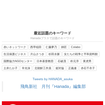
最近話題のキーワード
Hanadaプラスで話題のキーワード
赤いネットワーク
西早稲田
仁藤夢乃
師匠
Colabo
生活保護ビジネス
片山さつき
杉田水脈
女たちの戦争と平和資料館
国際協力NGOセンター
日本基督教団
石破茂
朴元淳
黄虎男
土井たか子
辛光洙
北朝鮮工作員
挺対協
正義連
赤石千衣子
Tweets by HANADA_asuka
飛鳥新社 月刊『Hanada』編集部