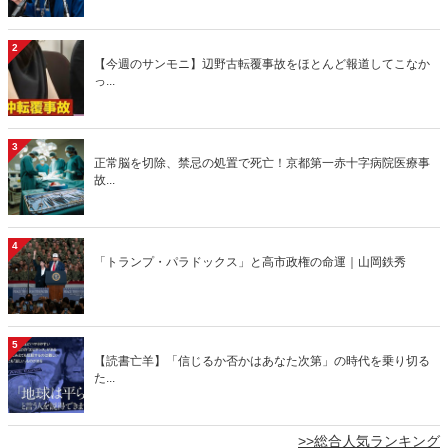
2
【今週のサンモニ】辺野古転覆事故をほとんど報道してこなか
っ...
3
正常脳を切除、禁忌の処置で死亡！京都第一赤十字病院医療事
故...
4
「トランプ・パラドックス」と高市政権の命運｜山岡鉄秀
5
【読書亡羊】「信じるか否かはあなた次第」の時代を乗り切る
た...
>>総合人気ランキング