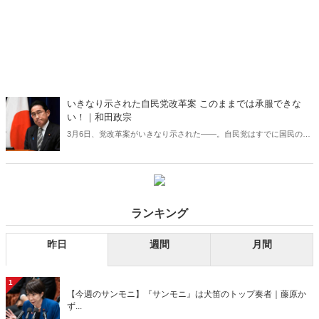
いきなり示された自民党改革案 このままでは承服できな
い！｜和田政宗
3月6日、党改革案がいきなり示された――。自民党はすでに国民の信
頼を失っており、党運動方針案に示したように「解体的出直し」をし
なければ生き残れない。
ランキング
昨日
週間
月間
1
【今週のサンモニ】『サンモニ』は犬笛のトップ奏者｜藤原か
ず...