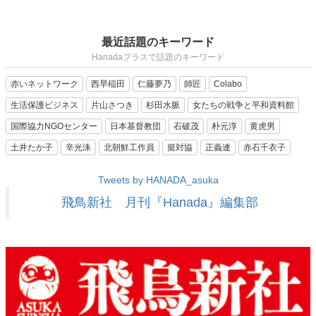
最近話題のキーワード
Hanadaプラスで話題のキーワード
赤いネットワーク
西早稲田
仁藤夢乃
師匠
Colabo
生活保護ビジネス
片山さつき
杉田水脈
女たちの戦争と平和資料館
国際協力NGOセンター
日本基督教団
石破茂
朴元淳
黄虎男
土井たか子
辛光洙
北朝鮮工作員
挺対協
正義連
赤石千衣子
Tweets by HANADA_asuka
飛鳥新社 月刊『Hanada』編集部