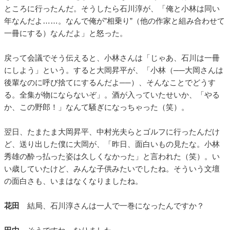
ところに行ったんだ。そうしたら石川淳が、「俺と小林は同い
年なんだよ……。なんで俺が”相乗り”（他の作家と組み合わせて
一冊にする）なんだよ」と怒った。
戻って会議でそう伝えると、小林さんは「じゃあ、石川は一冊
にしよう」という。すると大岡昇平が、「小林（──大岡さんは
後輩なのに呼び捨てにするんだよ──）、そんなことでどうす
る。全集が物にならないぞ」。酒が入っていたせいか、「やる
か、この野郎！」なんて騒ぎになっちゃった（笑）。
翌日、たまたま大岡昇平、中村光夫らとゴルフに行ったんだけ
ど、送り出した僕に大岡が、「昨日、面白いもの見たな。小林
秀雄の酔っ払った姿は久しくなかった」と言われた（笑）。い
い歳していたけど、みんな子供みたいでしたね。そういう文壇
の面白さも、いまはなくなりましたね。
花田
結局、石川淳さんは一人で一巻になったんですか？