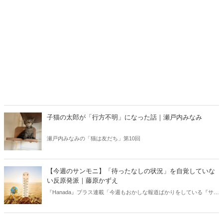
子猫の太郎が「行方不明」になった話｜瀬戸内みなみ
瀬戸内みなみの「猫は友だち」第10回
【今週のサンモニ】「待ったなしの状況」を自覚していな
い反原発派｜藤原かずえ
『Hanada』プラス連載「今週もおかしな報道ばかりをしている『サン
デーモーニング』を藤原かずえさんがデータとロジックで滅多斬
り」、略して【今週のサンモニ】。