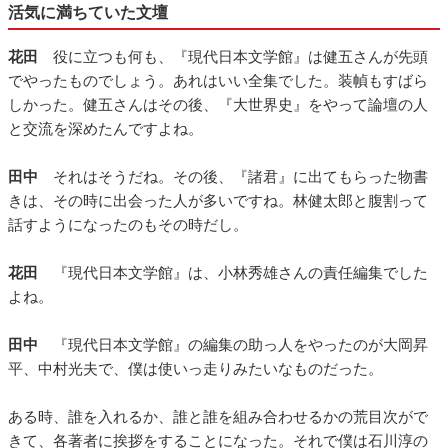
活気に満ちていた文壇
花田
役に立つも何も、『現代日本文学館』は健五さんが先頭
でやったものでしょう。あれはいい全集でした。装幀もすばら
しかった。健五さんはその後、『大世界史』をやって論壇の人
と交流を深めたんですよね。
田中
それはそうだね。その後、『諸君』に出てもらった物書
きは、その時に出会った人が多いですね。林健太郎と腹割って
話すようになったのもその時だし。
花田
『現代日本文学館』は、小林秀雄さんの責任編集でした
よね。
田中
『現代日本文学館』の編集の助っ人をやったのが大岡昇
平、中村光夫で、僕は使いっ走りみたいなものだった。
ある時、誰を入れるか、誰と誰を組み合わせるかの荒目次がで
きて、各著者に挨拶をすることになった。それで僕は石川淳の