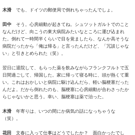
木滑
でも、ドイツの郵便局で倒れちゃったんでしょ。
田中
そう。心房細動が起きてね。シュツットガルトでのこと
なんだけど、向こうの東大病院みたいなところに運び込まれ
た。倒れて一時間半くらいで目を覚ましたら、なんか高そうな
病院だったから「俺は帰る」と言ったんだけど、「冗談じゃな
い」と引きとめられた（笑）。
翌日に退院して、もらった薬を飲みながらフランクフルトで五
日間過ごして、帰国した。家に帰って寝る時に、頭が熱くて重
い。これはおかしいと病院に駆け込んだら、軽い脳梗塞だった
んだよ。だから倒れたのも、脳梗塞に心房細動が合わさったか
らじゃないかと思う。幸い、脳梗塞は薬で治った。
木滑
年寄りは、いつの間にか病気の話になっちゃうな
（笑）。
花田
文春に入って仕事はどうでしたか？ 面白かったでし