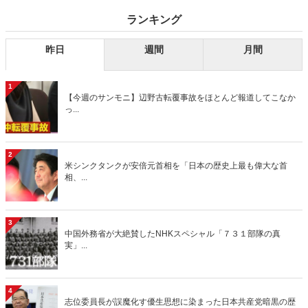
ランキング
昨日
週間
月間
1
【今週のサンモニ】辺野古転覆事故をほとんど報道してこなか
っ...
2
米シンクタンクが安倍元首相を「日本の歴史上最も偉大な首
相、...
3
中国外務省が大絶賛したNHKスペシャル「７３１部隊の真
実」...
4
志位委員長が誤魔化す優生思想に染まった日本共産党暗黒の歴