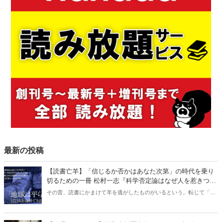
最新の投稿
【読書亡羊】「信じるか否かはあなた次第」の時代を乗り
切るための一冊 松村一志『科学否定論はなぜ人を惹きつけ
るのか』（ちくま新書）｜梶原麻衣子
その昔、読書にかまけて羊を逃がしたものがいるという。転じて「読
書亡羊」は「重要なことを忘れて、他のことに夢中になること」を指
す四字熟語になった。だが時に仕事を放り出してでも、読むべき本が
ある。元月刊『Hanada』編集部員のライター・梶原がお送りする時事