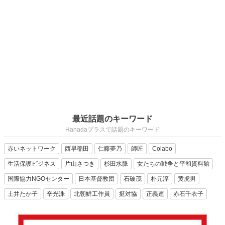
最近話題のキーワード
Hanadaプラスで話題のキーワード
赤いネットワーク
西早稲田
仁藤夢乃
師匠
Colabo
生活保護ビジネス
片山さつき
杉田水脈
女たちの戦争と平和資料館
国際協力NGOセンター
日本基督教団
石破茂
朴元淳
黄虎男
土井たか子
辛光洙
北朝鮮工作員
挺対協
正義連
赤石千衣子