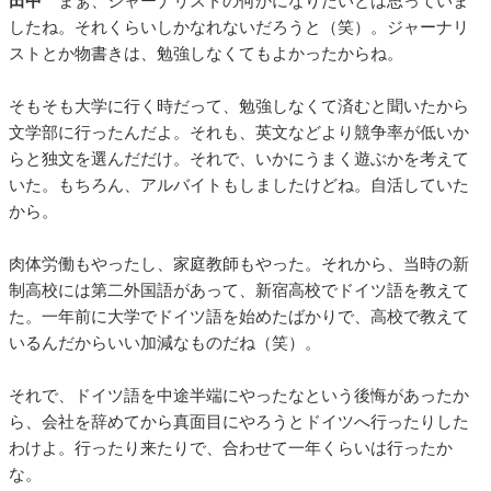
田中
まぁ、ジャーナリストの何かになりたいとは思っていま
したね。それくらいしかなれないだろうと（笑）。ジャーナリ
ストとか物書きは、勉強しなくてもよかったからね。
そもそも大学に行く時だって、勉強しなくて済むと聞いたから
文学部に行ったんだよ。それも、英文などより競争率が低いか
らと独文を選んだだけ。それで、いかにうまく遊ぶかを考えて
いた。もちろん、アルバイトもしましたけどね。自活していた
から。
肉体労働もやったし、家庭教師もやった。それから、当時の新
制高校には第二外国語があって、新宿高校でドイツ語を教えて
た。一年前に大学でドイツ語を始めたばかりで、高校で教えて
いるんだからいい加減なものだね（笑）。
それで、ドイツ語を中途半端にやったなという後悔があったか
ら、会社を辞めてから真面目にやろうとドイツへ行ったりした
わけよ。行ったり来たりで、合わせて一年くらいは行ったか
な。