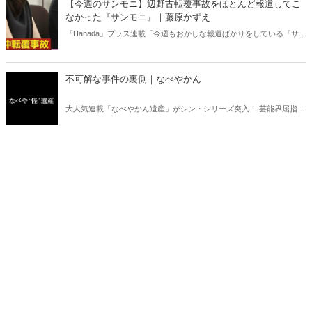
【今週のサンモニ】辺野古転覆事故をほとんど報道してこ
書評！
なかった『サンモニ』｜藤原かずえ
『Hanada』プラス連載「今週もおかしな報道ばかりをしている『サン
デーモーニング』を藤原かずえさんがデータとロジックで滅多斬
り」、略して【今週のサンモニ】。
不可解な事件の裏側｜なべやかん
大人気連載「なべやかん遺産」がシン・シリーズ突入！ 芸能界屈指の
コレクターであり、都市伝説、オカルト、スピリチュアルな話題が大
好きな芸人・なべやかんが蒐集した選りすぐりの「怪」な話を紹介！
信じるか信じないかは、あなた次第！ 芸能ニュース