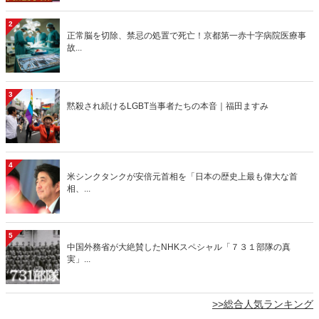
2
正常脳を切除、禁忌の処置で死亡！京都第一赤十字病院医療事
故...
3
黙殺され続けるLGBT当事者たちの本音｜福田ますみ
4
米シンクタンクが安倍元首相を「日本の歴史上最も偉大な首
相、...
5
中国外務省が大絶賛したNHKスペシャル「７３１部隊の真
実」...
>>総合人気ランキング