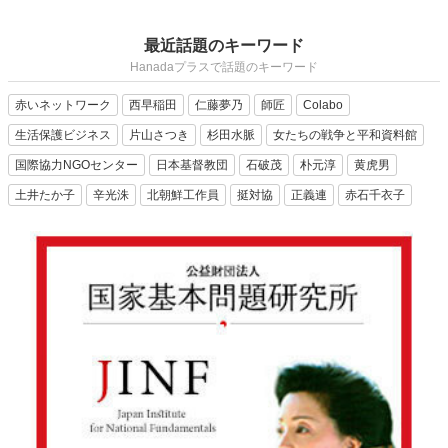
最近話題のキーワード
Hanadaプラスで話題のキーワード
赤いネットワーク
西早稲田
仁藤夢乃
師匠
Colabo
生活保護ビジネス
片山さつき
杉田水脈
女たちの戦争と平和資料館
国際協力NGOセンター
日本基督教団
石破茂
朴元淳
黄虎男
土井たか子
辛光洙
北朝鮮工作員
挺対協
正義連
赤石千衣子