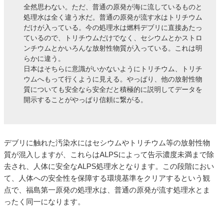
全然思わない。ただ、普通の原発が海に流しているものと
処理水は全く違う水だ。普通の原発が流す水はトリチウム
だけが入っている。今の処理水は燃料デブリに直接あたっ
ているので、トリチウムだけでなく、セシウムとかストロ
ンチウムとかいろんな放射性物質が入っている。これは明
らかに違う。
日本はそちらに意識がいかないようにトリチウム、トリチ
ウムへもって行くように見える。やっぱり、他の放射性物
質についても安全なら安全だと積極的に説明してデータを
開示することがやっぱり信頼に繋がる。
デブリに触れた汚染水にはセシウムやトリチウム等の放射性物
質が混入しますが、これらはALPSによって告示濃度未満まで除
去され、人体に安全なALPS処理水となります。この段階におい
て、人体への安全性を保障する環境基準をクリアするという観
点で、福島第一原発の処理水は、普通の原発が流す処理水とま
ったく同一になります。