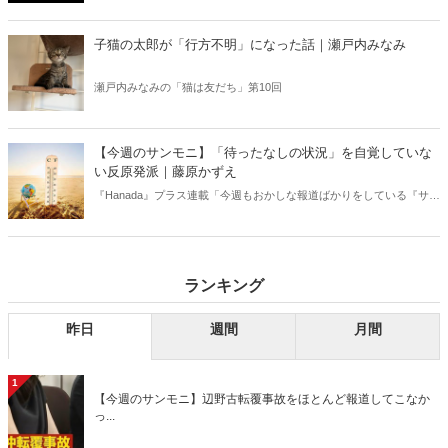
好きな芸人・なべやかんが蒐集した選りすぐりの「怪」な話を紹介！
信じるか信じないかは、あなた次第！ 芸能ニュース
子猫の太郎が「行方不明」になった話｜瀬戸内みなみ
瀬戸内みなみの「猫は友だち」第10回
【今週のサンモニ】「待ったなしの状況」を自覚していな
い反原発派｜藤原かずえ
『Hanada』プラス連載「今週もおかしな報道ばかりをしている『サン
デーモーニング』を藤原かずえさんがデータとロジックで滅多斬
り」、略して【今週のサンモニ】。
ランキング
昨日
週間
月間
1
【今週のサンモニ】辺野古転覆事故をほとんど報道してこなか
っ...