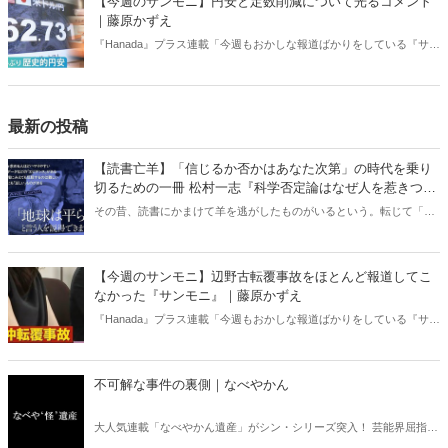
【今週のサンモニ】円安と定数削減について光るコメント
｜藤原かずえ
『Hanada』プラス連載「今週もおかしな報道ばかりをしている『サン
デーモーニング』を藤原かずえさんがデータとロジックで滅多斬
り」、略して【今週のサンモニ】。
最新の投稿
【読書亡羊】「信じるか否かはあなた次第」の時代を乗り
切るための一冊 松村一志『科学否定論はなぜ人を惹きつけ
るのか』（ちくま新書）｜梶原麻衣子
その昔、読書にかまけて羊を逃がしたものがいるという。転じて「読
書亡羊」は「重要なことを忘れて、他のことに夢中になること」を指
す四字熟語になった。だが時に仕事を放り出してでも、読むべき本が
ある。元月刊『Hanada』編集部員のライター・梶原がお送りする時事
【今週のサンモニ】辺野古転覆事故をほとんど報道してこ
書評！
なかった『サンモニ』｜藤原かずえ
『Hanada』プラス連載「今週もおかしな報道ばかりをしている『サン
デーモーニング』を藤原かずえさんがデータとロジックで滅多斬
り」、略して【今週のサンモニ】。
不可解な事件の裏側｜なべやかん
大人気連載「なべやかん遺産」がシン・シリーズ突入！ 芸能界屈指の
コレクターであり、都市伝説、オカルト、スピリチュアルな話題が大