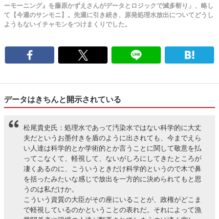
ーモーニング』を藤原かずえさんがデータとロジックで滅多斬り」、略し
て【今週のサンモニ】。先週に引き続き、原発処理水放出についてどうし
ようもないイチャモンをつけまくりでした。
データはきちんと開示されている
松尾貴史氏：処理水であって汚染水ではない科学的に大丈
夫だというお墨付きを盾のように出されても、今までえら
い人達は科学的とか学術的とか言うことに関して敬意を払
ってこなくて、軽視して、ないがしろにしてきたところが
凄くあるのに、こういうときだけ科学的というので木で鼻
を括ったみたいな感じで放出を一方的に決められてもと思
うのは私だけか。
こういう資質の大臣がその座にいることが、政権がどこま
で軽視しているのかということの表れだ。それによって漁