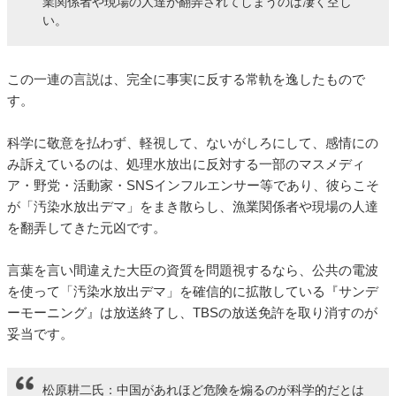
業関係者や現場の人達が翻弄されてしまうのは凄く空し
い。
この一連の言説は、完全に事実に反する常軌を逸したもので
す。
科学に敬意を払わず、軽視して、ないがしろにして、感情にの
み訴えているのは、処理水放出に反対する一部のマスメディ
ア・野党・活動家・SNSインフルエンサー等であり、彼らこそ
が「汚染水放出デマ」をまき散らし、漁業関係者や現場の人達
を翻弄してきた元凶です。
言葉を言い間違えた大臣の資質を問題視するなら、公共の電波
を使って「汚染水放出デマ」を確信的に拡散している『サンデ
ーモーニング』は放送終了し、TBSの放送免許を取り消すのが
妥当です。
松原耕二氏：中国があれほど危険を煽るのが科学的だとは