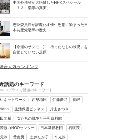
中国外務省が大絶賛したNHKスペシャル
「７３１部隊の真実」...
志位委員長が誤魔化す優生思想に染まった日
本共産党暗黒の歴史...
【今週のサンモニ】「待ったなしの状況」を
自覚していない反原...
>総合人気ランキング
近話題のキーワード
anadaプラスで話題のキーワード
いネットワーク
西早稲田
仁藤夢乃
師匠
olabo
生活保護ビジネス
片山さつき
田水脈
女たちの戦争と平和資料館
際協力NGOセンター
日本基督教団
石破茂
元淳
黄虎男
土井たか子
辛光洙