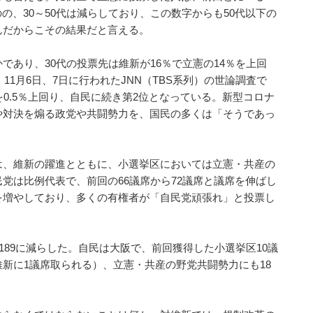
のの、30～50代は減らしており、この数字からも50代以下の
んだからこその結果だと言える。
であり、30代の投票先は維新が16％で立憲の14％を上回
11月6日、7日に行われたJNN（TBS系列）の世論調査で
0.5％上回り、自民に続き第2位となっている。新型コロナ
や対決を煽る政党や共闘勢力を、国民の多くは「そうであっ
は、維新の躍進とともに、小選挙区においては立憲・共産の
党は比例代表で、前回の66議席から72議席と議席を伸ばし
を増やしており、多くの有権者が「自民党頑張れ」と投票し
189に減らした。自民は大阪で、前回獲得した小選挙区10議
新に1議席取られる）、立憲・共産の野党共闘勢力にも18