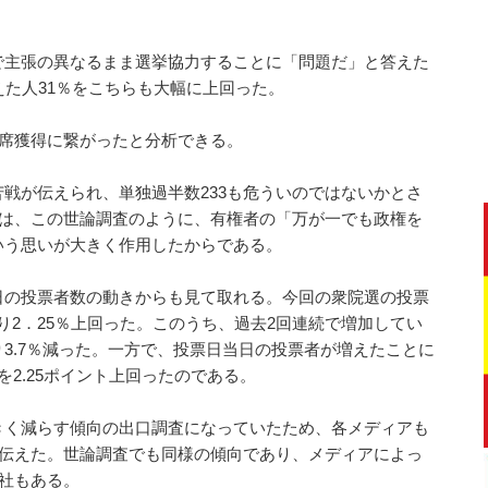
で主張の異なるまま選挙協力することに「問題だ」と答えた
えた人31％をこちらも大幅に上回った。
議席獲得に繋がったと分析できる。
戦が伝えられ、単独過半数233も危ういのではないかとさ
のは、この世論調査のように、有権者の「万が一でも政権を
いう思いが大きく作用したからである。
日の投票者数の動きからも見て取れる。今回の衆院選の投票
より2．25％上回った。このうち、過去2回連続で増加してい
3.7％減った。一方で、投票日当日の投票者が増えたことに
2.25ポイント上回ったのである。
きく減らす傾向の出口調査になっていたため、各メディアも
と伝えた。世論調査でも同様の傾向であり、メディアによっ
た社もある。