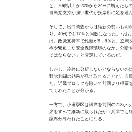
と、70歳以上が20%から24%に増えたも
自民党支持が強い世代が投票所に足を運
そして、出口調査からは維新の勢いも明か
り、40代でも17％と同数になった。なお、
は、政党支持率で維新が9．8％と、立憲を
禍や緊迫した安全保障環境のなか、分断
てはならない」と否定しているのだ。
しかし、冷静に分析しないとならないの
野党共闘の効果が見て取れることだ。自民
た。近畿ブロックを除いて前回より得票
てくれたことが分かる。
一方で、小選挙区は議席を前回の218から
席をすべて維新に取られたが（兵庫でも維
議席分奪われたことになる。