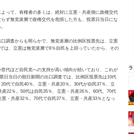
によって、有権者の多くは、絶対に立憲・共産側に政権交代
ならず無党派層で政権交代を危惧した方も、投票日当日にな
る。
出口調査からも明らかで、無党派層の比例区投票先は、立憲
選挙では、立憲は無党派層で8％自民を上回っていたから、その
ラ
い世代ほど自民党への支持が高い傾向が続いており、これが
投票日当日の朝日新聞の出口調査では、比例区投票先は10代
20代で自民40％、立憲・共産20％。30代が自民37％、立
産22％。50代は自民35％、立憲・共産26％。60代、70代
1
憲・共産32％。70代で自民37％、立憲・共産33％となっ
2