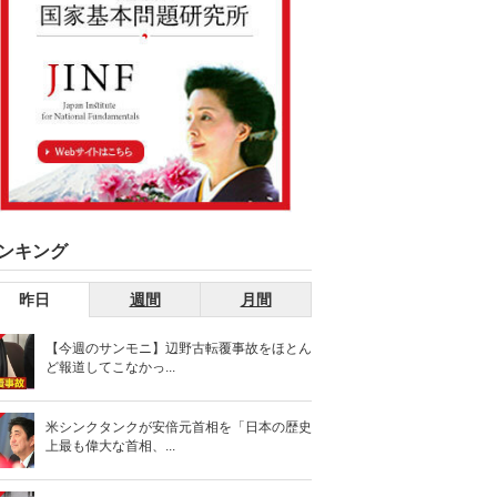
ンキング
昨日
週間
月間
【今週のサンモニ】辺野古転覆事故をほとん
ど報道してこなかっ...
米シンクタンクが安倍元首相を「日本の歴史
上最も偉大な首相、...