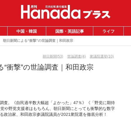
中国・韓国
国際・英語記事
ライフ
朝日新聞による“衝撃”の世論調査｜和田政宗
朝日新聞(53)
世論調査(4)
衆議院選挙(10)
る“衝撃”の世論調査｜和田政宗
調査。《自民過半数大幅超「よかった」47％》《「野党に期待
野党や野党支援者はもちろん、朝日新聞にとっても衝撃的な数字
る政治家、和田政宗参議院議員が2021衆院選を徹底分析！