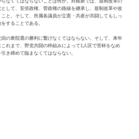
やらなくてはならないことは何か。対維新では、規制改革の
党として、安倍政権、菅政権の路線を継承し、規制改革や改
くこと。そして、所属各議員が立憲・共産が共闘してもしっ
動をすることである。
次回の衆院選の勝利に繋げなくてはならない。そして、来年
はこれまで、野党共闘の枠組みによって1人区で苦杯をなめ
を引き締めて臨まなくてはならない。