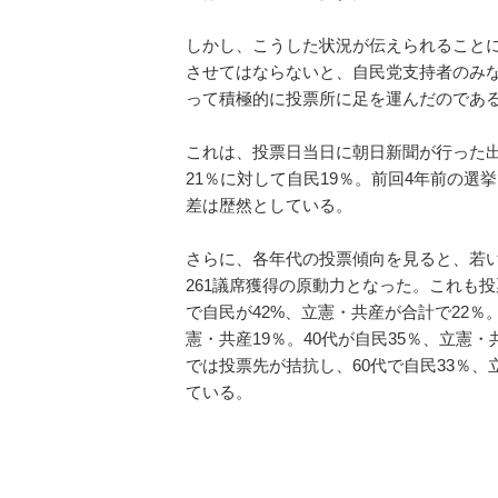
しかし、こうした状況が伝えられること
させてはならないと、自民党支持者のみ
って積極的に投票所に足を運んだのであ
これは、投票日当日に朝日新聞が行った
21％に対して自民19％。前回4年前の
差は歴然としている。
さらに、各年代の投票傾向を見ると、若
261議席獲得の原動力となった。これも
で自民が42%、立憲・共産が合計で22％。
憲・共産19％。40代が自民35％、立憲・共
では投票先が拮抗し、60代で自民33％、立
ている。