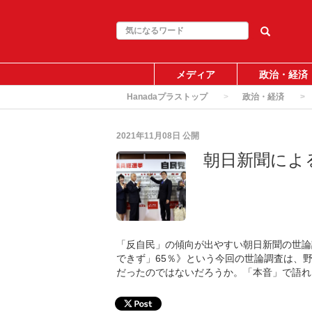
メディア
政治・経済
Hanadaプラストップ
政治・経済
2021年11月08日
公開
朝日新聞によ
「反自民」の傾向が出やすい朝日新聞の世論
できず」65％》という今回の世論調査は、
だったのではないだろうか。「本音」で語れ