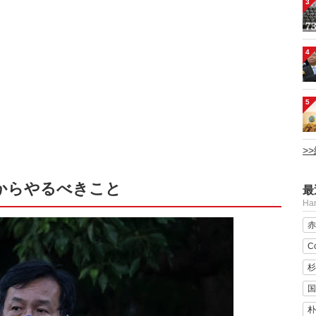
3
4
5
>
からやるべきこと
最
H
赤
C
杉
国
朴