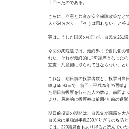
上回ったのである。
さらに、立憲と共産が安全保障政策など
人が54％おり、「そうは思わない」と答
実はこうした国民の心理が、自民党261
今回の衆院選では、最終盤まで自民党の苦
れた。それが最終的に261議席となった
立憲・共産側に取られてはならない」と
これは、期日前の投票者数と、投票日当
率は55.93％で、前回・平成29年の選挙
た期日前投票を行った人の数は、前回より
より、最終的に投票率は前回4年前の選挙を
期日前投票の期間は、自民党が議席を大
自民党は単独過半数233ぎりぎりの攻防
ては、220議席台もあり得ると読んでい