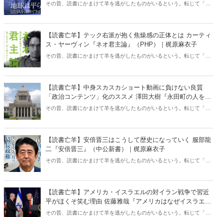
るのか』（ちくま新書）｜梶原麻衣子
その昔、読書にかまけて羊を逃がしたものがいるという。転じて「読
書亡羊」は「重要なことを忘れて、他のことに夢中になること」を指
す四字熟語になった。だが時に仕事を放り出してでも、読むべき本が
ある。元月刊『Hanada』編集部員のライター・梶原がお送りする時事
【読書亡羊】テック右派が抱く焦燥感の正体とは カーティ
書評！
ス・ヤーヴィン『ネオ君主論』（PHP）｜梶原麻衣子
その昔、読書にかまけて羊を逃がしたものがいるという。転じて「読
書亡羊」は「重要なことを忘れて、他のことに夢中になること」を指
す四字熟語になった。だが時に仕事を放り出してでも、読むべき本が
ある。元月刊『Hanada』編集部員のライター・梶原がお送りする時事
【読書亡羊】中身スカスカショート動画に負けない良質
書評！
「政治コンテンツ」化のススメ 澤田大樹『永田町の人をウ
ォッチしてみた』（カンゼン）｜梶原麻衣子
その昔、読書にかまけて羊を逃がしたものがいるという。転じて「読
書亡羊」は「重要なことを忘れて、他のことに夢中になること」を指
す四字熟語になった。だが時に仕事を放り出してでも、読むべき本が
ある。元月刊『Hanada』編集部員のライター・梶原がお送りする時事
【読書亡羊】安倍晋三はこうして歴史になっていく 服部龍
書評！
二『安倍晋三』（中公新書）｜梶原麻衣子
その昔、読書にかまけて羊を逃がしたものがいるという。転じて「読
書亡羊」は「重要なことを忘れて、他のことに夢中になること」を指
す四字熟語になった。だが時に仕事を放り出してでも、読むべき本が
ある。元月刊『Hanada』編集部員のライター・梶原がお送りする時事
【読書亡羊】アメリカ・イスラエルの対イラン戦争で習近
書評！
平がほくそ笑む理由 佐藤雅哉『アメリカはなぜイスラエル
を支援するのか』（名古屋大学出版会）｜梶原麻衣子
その昔、読書にかまけて羊を逃がしたものがいるという。転じて「読