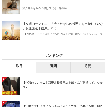
瀬戸内みなみの「猫は友だち」第10回
【今週のサンモニ】「待ったなしの状況」を自覚していな
い反原発派｜藤原かずえ
『Hanada』プラス連載「今週もおかしな報道ばかりをしている『サン
デーモーニング』を藤原かずえさんがデータとロジックで滅多斬
り」、略して【今週のサンモニ】。
ランキング
昨日
週間
月間
1
【今週のサンモニ】辺野古転覆事故をほとんど報道してこなか
っ...
2
【読書亡羊】「信じるか否かはあなた次第」の時代を乗り切る