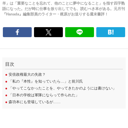
羊」は「重要なことを忘れて、他のことに夢中になること」を指す四字熟
語になった。だが時に仕事を放り出してでも、読むべき本がある。元月刊
『Hanada』編集部員のライター・梶原がお送りする週末書評！
目次
●
安倍政権最大の失政？
●
「私の『本性』を知っていたら…」と前川氏
●
「やってこなかったことを、やってきたかのようには書けない」
●
「日本の学校は軍隊にならって作られた」
●
森功本にも登場しているが……