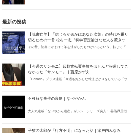
書亡羊」は「重要なことを忘れて、他のことに夢中になること」を指
す四字熟語になった。だが時に仕事を放り出してでも、読むべき本が
ある。元月刊『Hanada』編集部員のライター・梶原がお送りする時事
書評！
最新の投稿
【読書亡羊】「信じるか否かはあなた次第」の時代を乗り
切るための一冊 松村一志『科学否定論はなぜ人を惹きつけ
るのか』（ちくま新書）｜梶原麻衣子
その昔、読書にかまけて羊を逃がしたものがいるという。転じて「読
書亡羊」は「重要なことを忘れて、他のことに夢中になること」を指
す四字熟語になった。だが時に仕事を放り出してでも、読むべき本が
ある。元月刊『Hanada』編集部員のライター・梶原がお送りする時事
【今週のサンモニ】辺野古転覆事故をほとんど報道してこ
書評！
なかった『サンモニ』｜藤原かずえ
『Hanada』プラス連載「今週もおかしな報道ばかりをしている『サン
デーモーニング』を藤原かずえさんがデータとロジックで滅多斬
り」、略して【今週のサンモニ】。
不可解な事件の裏側｜なべやかん
大人気連載「なべやかん遺産」がシン・シリーズ突入！ 芸能界屈指の
コレクターであり、都市伝説、オカルト、スピリチュアルな話題が大
好きな芸人・なべやかんが蒐集した選りすぐりの「怪」な話を紹介！
信じるか信じないかは、あなた次第！ 芸能ニュース
子猫の太郎が「行方不明」になった話｜瀬戸内みなみ