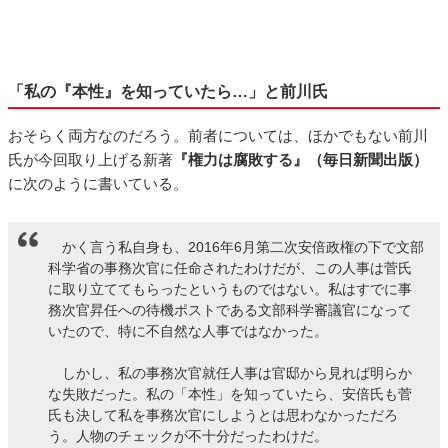
「私の『本性』を知っていたら…」と前川氏
おそらく両方なのだろう。前者については、ほかでもない前川
氏が今回取り上げる新著
『権力は腐敗する』（毎日新聞出版）
に次のように書いている。
かく言う私自身も、2016年6月第二次安倍政権の下で文部
科学省の事務次官に任命されたわけだが、この人事は菅氏
に取り立ててもらったというものではない。私はすでに事
務次官昇任への待機ポストである文部科学審議官になって
いたので、特に不自然な人事ではなかった。
しかし、私の事務次官就任人事は官邸から見れば明らか
な失敗だった。私の「本性」を知っていたら、安倍氏も菅
氏も決して私を事務次官にしようとは思わなかっただろ
う。人物のチェックが不十分だったわけだ。