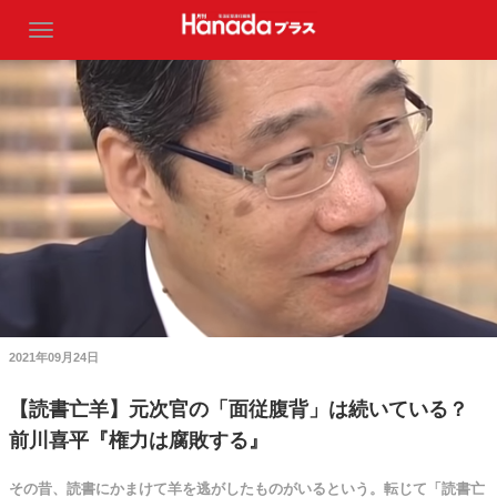
2021年09月24日
【読書亡羊】元次官の「面従腹背」は続いている？
前川喜平『権力は腐敗する』
その昔、読書にかまけて羊を逃がしたものがいるという。転じて「読書亡