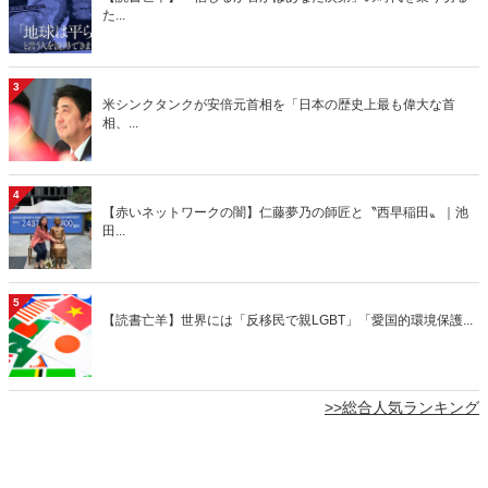
た...
3
米シンクタンクが安倍元首相を「日本の歴史上最も偉大な首
相、...
4
【赤いネットワークの闇】仁藤夢乃の師匠と〝西早稲田〟｜池
田...
5
【読書亡羊】世界には「反移民で親LGBT」「愛国的環境保護...
>>総合人気ランキング