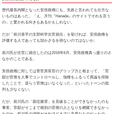
歴代最長内閣となった安倍政権にも、失政と言われても仕方な
いものはあった。「え、月刊『Hanada』のサイトでそれを言う
の」と驚かれる向きもあるかもしれない。
だが「前川喜平の文部科学次官就任」を挙げれば、安倍政権を
評価する人であっても頷かざるを得ないのではないか。
前川氏が次官に就任したのは2016年6月。安倍政権真っ盛りのさ
なかのことである。
安倍政権に対しては菅官房長官のグリップ力と相まって、「官
邸が官僚を人事でコントロールし、強権をふるって異論を排除
したことで、逆らう官僚はいなくなった」といったトーンの批
判も少なくない。
だが、前川氏の「面従腹背」を見破ることができなかったのも
事実。官邸がそこまで個別の官僚の人となりを網羅できなかっ
たのか、前川氏の演技がそれほどまでに高度なものだったの