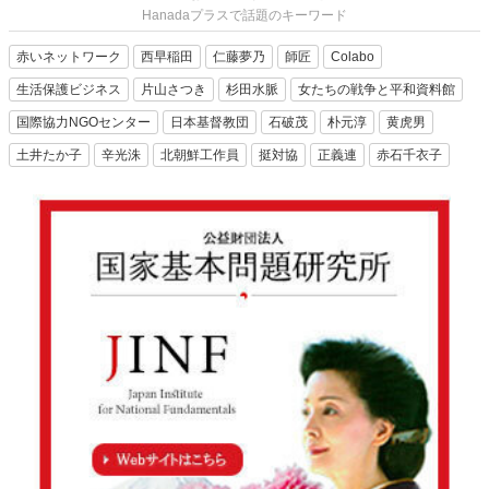
Hanadaプラスで話題のキーワード
赤いネットワーク
西早稲田
仁藤夢乃
師匠
Colabo
生活保護ビジネス
片山さつき
杉田水脈
女たちの戦争と平和資料館
国際協力NGOセンター
日本基督教団
石破茂
朴元淳
黄虎男
土井たか子
辛光洙
北朝鮮工作員
挺対協
正義連
赤石千衣子