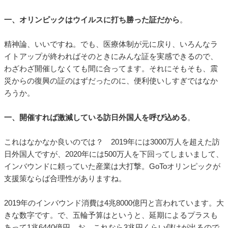
一、オリンピックはウイルスに打ち勝った証だから
。
精神論、いいですね。でも、医療体制が元に戻り、いろんなラ
イトアップが終わればそのときにみんな証を実感できるので、
わざわざ開催しなくても間に合ってます。それにそもそも、震
災からの復興の証のはずだったのに、便利使いしすぎではなか
ろうか。
一、開催すれば激減している訪日外国人を呼び込める
。
これはなかなか良いのでは？ 2019年には3000万人を超えた訪
日外国人ですが、2020年には500万人を下回ってしまいまして、
インバウンドに頼っていた産業は大打撃。GoToオリンピックが
支援策ならば合理性がありますね。
2019年のインバウンド消費は4兆8000億円と言われています。大
きな数字です。で、五輪予算はというと、延期によるプラスも
あって1兆6440億円。お、これなら3兆円くらい儲けが出るので