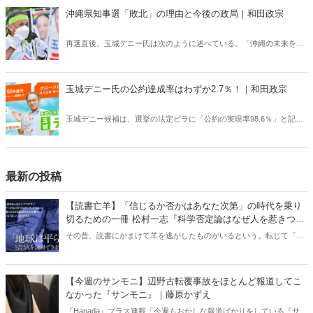
の』」を愛する方がもうひとり。作家の林真理子さんです。「私はつ
沖縄県知事選「敗北」の理由と今後の政局｜和田政宗
くづく感服してしまった」。その理由とは？
再選直後、玉城デニー氏は次のように述べている。「沖縄の未来を描
いていくため、基地問題の解決を図っていくこと。私はこれまでもこ
れからも1ミリもぶれない」。「今回は辺野古の新基地建設が大きな
争点だった」とも語っているが、辺野古移設や基地問題は沖縄県民の
玉城デニー氏の公約達成率はわずか2.7％！｜和田政宗
第一の関心ではなかった――。（サムネイルは玉城デニー氏のTwitter
より）
玉城デニー候補は、選挙の法定ビラに「公約の実現率98.6％」と記載
しているが、これに対しては沖縄タイムスからも「不正確」だと追及
された。また、玉城候補はSNSなどで、「相手候補は沖縄を潰しにか
かっている」と攻撃しているが、抽象的な論争でなく、政策議論をす
べきではないか。
最新の投稿
【読書亡羊】「信じるか否かはあなた次第」の時代を乗り
切るための一冊 松村一志『科学否定論はなぜ人を惹きつけ
るのか』（ちくま新書）｜梶原麻衣子
その昔、読書にかまけて羊を逃がしたものがいるという。転じて「読
書亡羊」は「重要なことを忘れて、他のことに夢中になること」を指
す四字熟語になった。だが時に仕事を放り出してでも、読むべき本が
ある。元月刊『Hanada』編集部員のライター・梶原がお送りする時事
【今週のサンモニ】辺野古転覆事故をほとんど報道してこ
書評！
なかった『サンモニ』｜藤原かずえ
『Hanada』プラス連載「今週もおかしな報道ばかりをしている『サン