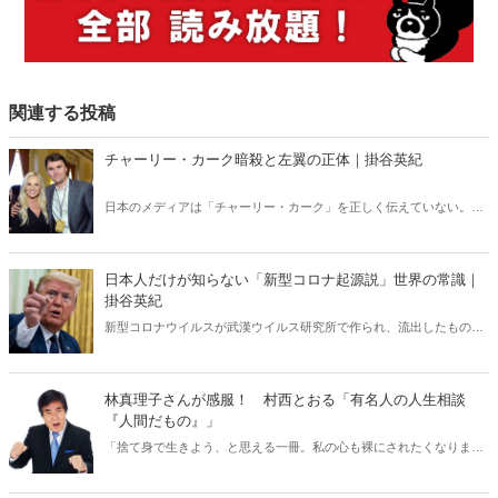
関連する投稿
チャーリー・カーク暗殺と左翼の正体｜掛谷英紀
日本のメディアは「チャーリー・カーク」を正しく伝えていない。カ
ーク暗殺のあと、左翼たちの正体が露わになる事態が相次いでいる
が、それも日本では全く報じられない。「米国の分断」との安易な解
釈では絶対にわからない「チャーリー・カーク」現象の本質。
日本人だけが知らない「新型コロナ起源説」世界の常識｜
掛谷英紀
新型コロナウイルスが武漢ウイルス研究所で作られ、流出したもので
あるという見解は、世界ではほぼ定説になっている。ところが、なぜ
か日本ではこの“世界の常識”が全く通じない。「新型コロナウイルス
研究所起源」をめぐる深い闇。
林真理子さんが感服！ 村西とおる「有名人の人生相談
『人間だもの』」
「捨て身で生きよう、と思える一冊。私の心も裸にされたくなりまし
た」(脚本家・大石静さん)。「非常にいい本ですね、ステキ」(漫画
家・内田春菊さん)。そして村西とおる監督の「人生相談『人間だも