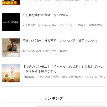
デーモーニング』を藤原かずえさんがデータとロジックで滅多斬
り」、略して【今週のサンモニ】。
不可解な事件の裏側｜なべやかん
大人気連載「なべやかん遺産」がシン・シリーズ突入！ 芸能界屈指の
コレクターであり、都市伝説、オカルト、スピリチュアルな話題が大
好きな芸人・なべやかんが蒐集した選りすぐりの「怪」な話を紹介！
信じるか信じないかは、あなた次第！ 芸能ニュース
子猫の太郎が「行方不明」になった話｜瀬戸内みなみ
瀬戸内みなみの「猫は友だち」第10回
【今週のサンモニ】「待ったなしの状況」を自覚していな
い反原発派｜藤原かずえ
『Hanada』プラス連載「今週もおかしな報道ばかりをしている『サン
デーモーニング』を藤原かずえさんがデータとロジックで滅多斬
り」、略して【今週のサンモニ】。
ランキング