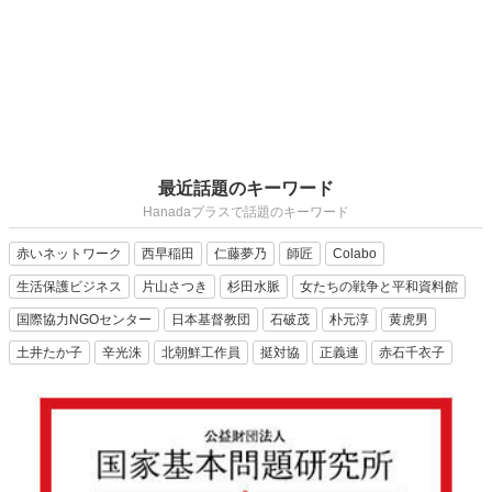
最近話題のキーワード
Hanadaプラスで話題のキーワード
赤いネットワーク
西早稲田
仁藤夢乃
師匠
Colabo
生活保護ビジネス
片山さつき
杉田水脈
女たちの戦争と平和資料館
国際協力NGOセンター
日本基督教団
石破茂
朴元淳
黄虎男
土井たか子
辛光洙
北朝鮮工作員
挺対協
正義連
赤石千衣子