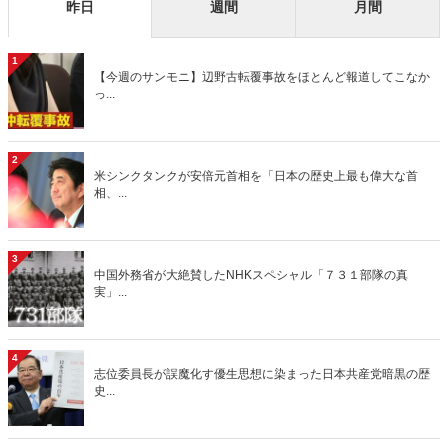
昨日
週間
月間
1
【今週のサンモニ】辺野古転覆事故をほとんど報道してこなか
っ...
2
米シンクタンクが安倍元首相を「日本の歴史上最も偉大な首
相、...
3
中国外務省が大絶賛したNHKスペシャル「７３１部隊の真
実」...
4
志位委員長が誤魔化す優生思想に染まった日本共産党暗黒の歴
史...