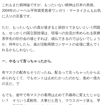
これもまた精神論ですが、もったいない精神は日本の美徳。
2004年のノーベル平和賞受賞者ワンガリ・マータイさんもお気
に入りの言葉です。
ただ、もったいないの度が過ぎると損切りできないという問題
も。せっかくの国立競技場は、現場への合流が求められる医療
系学生の壮行会の場とすれば、成仏できるのではないでしょう
か。何年かしたら、嵐が活動再開コンサートの会場に選んでく
れるかもしれないし。
一、やるって言っちゃったから
。
布マスクの配布もそうだったね。配るって言っちゃったから止
められなくて、でもホントは止めたかったのかな。進め一億火
の玉だ。で
もでも、途中で布マスクの着用は止めて不織布に変えたじゃな
い？ そういう柔軟性、大事だと思う。マウスガード派も、早