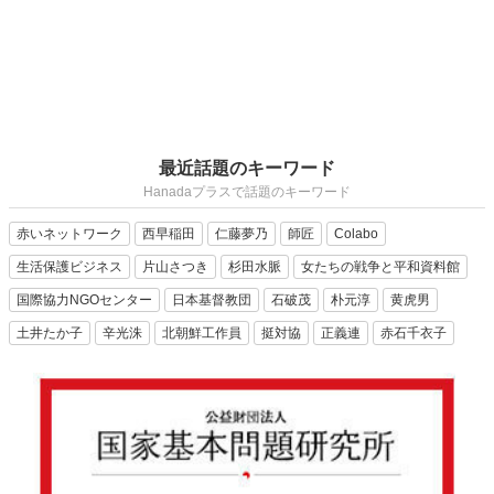
最近話題のキーワード
Hanadaプラスで話題のキーワード
赤いネットワーク
西早稲田
仁藤夢乃
師匠
Colabo
生活保護ビジネス
片山さつき
杉田水脈
女たちの戦争と平和資料館
国際協力NGOセンター
日本基督教団
石破茂
朴元淳
黄虎男
土井たか子
辛光洙
北朝鮮工作員
挺対協
正義連
赤石千衣子