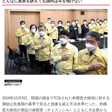
どんなに真実を訴えても国民は耳を傾けない
2016年12月9日、韓国の国会で可決された朴槿恵大統領に対する
弾劾は先進国の基準で見ると拙速を超え不法水準だった。朴槿
恵大統領が側近の崔順実（チェスンシル）とともに大企業から