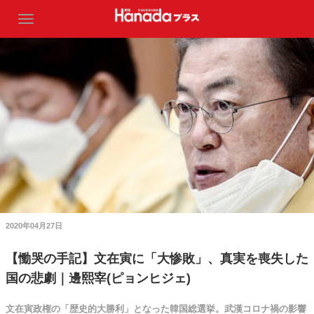
2020年04月27日
【慟哭の手記】文在寅に「大惨敗」、真実を喪失した
国の悲劇｜邊熙宰(ピョンヒジェ)
文在寅政権の「歴史的大勝利」となった韓国総選挙。武漢コロナ禍の影響