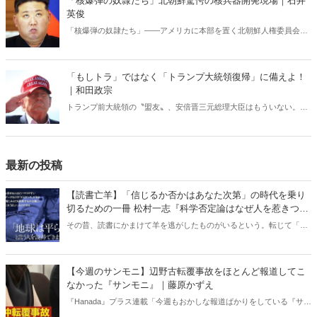
「核爆弾の奴隷たち」北朝鮮驚愕の核兵器開発現場｜石井
英俊
「核爆弾の奴隷たち」――アメリカに本部を置く北朝鮮人権委員会が
発表した報告書に記された衝撃的な内容。アメリカや韓国では話題に
なっているが、日本ではなぜか全く知られていない。核開発を進める
独裁国家で実施されている「現代の奴隷制度」の実態。
「もしトラ」ではなく「トランプ大統領復帰」に備えよ！
｜和田政宗
トランプ前大統領の〝盟友〟、安倍晋三元総理大臣はもういない。
「トランプ大統領復帰」で日本は、東アジアは、ウクライナは、中東
は、どうなるのか？
最新の投稿
【読書亡羊】「信じるか否かはあなた次第」の時代を乗り
切るための一冊 松村一志『科学否定論はなぜ人を惹きつけ
るのか』（ちくま新書）｜梶原麻衣子
その昔、読書にかまけて羊を逃がしたものがいるという。転じて「読
書亡羊」は「重要なことを忘れて、他のことに夢中になること」を指
す四字熟語になった。だが時に仕事を放り出してでも、読むべき本が
ある。元月刊『Hanada』編集部員のライター・梶原がお送りする時事
【今週のサンモニ】辺野古転覆事故をほとんど報道してこ
書評！
なかった『サンモニ』｜藤原かずえ
『Hanada』プラス連載「今週もおかしな報道ばかりをしている『サン
デーモーニング』を藤原かずえさんがデータとロジックで滅多斬