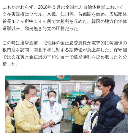
にもかかわらず、2018年５月の全国地方自治体選挙において、
文在寅政権はソウル、京畿、仁川等、首都圏を始め、広域団体
首長１７ヶ所中１４ヶ所で大勝利を収めた。韓国の地方自治体
選挙以来、類例無き与党の圧勝だった。
この時は選挙直前、北朝鮮の金正恩委員長が電撃的に韓国側の
板門店を訪問、南北平和に対する期待値が急上昇した。保守側
では文在寅と金正恩の平和ショーで選挙勝利を掠め取ったと分
析した。