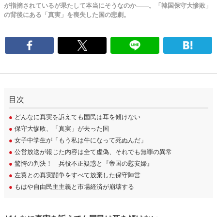
が指摘されているが果たして本当にそうなのか――。「韓国保守大惨敗」
の背後にある「真実」を喪失した国の悲劇。
目次
●
どんなに真実を訴えても国民は耳を傾けない
●
保守大惨敗、「真実」が去った国
●
女子中学生が「もう私は牛になって死ぬんだ」
●
公営放送が報じた内容は全て虚偽、それでも無罪の異常
●
驚愕の判決！ 兵役不正疑惑と『帝国の慰安婦』
●
左翼との真実闘争をすべて放棄した保守陣営
●
もはや自由民主主義と市場経済が崩壊する