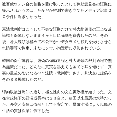
数百億ウォン台の賄賂を受け取ったとして弾劾意見書の証拠に
提示されたものは、たかだか推測で書き立てたメディア記事２
０余件に過ぎなかった。
憲法裁判所はこうした不実な証拠だけで朴大統領側の正当な反
論権も保障しないまま４ヶ月目に弾劾を宣告したのだ。その
後、朴大統領は極めて不公平かつデタラメな裁判を受けさせら
れ賄罪等で拘束、未だにソウル拘置所に収監されている。
韓国の保守陣営は、虚偽の弾劾過程と朴大統領の裁判過程で無
為無策だった。どんなに真実を訴えても国民は耳を傾けず、真
実の最後の砦となるべき法院（裁判所）さえ、判決文に虚偽を
そのまま掲載したのだ。
弾劾以後は周知の通り、極左性向の文在寅政権が始まった。文
在寅政権下の経済成長率は２％台と、建国以来最悪の水準だっ
た。外交と安保は依然として不安定で、景気沈滞により庶民の
生活の質は次第に低下した。