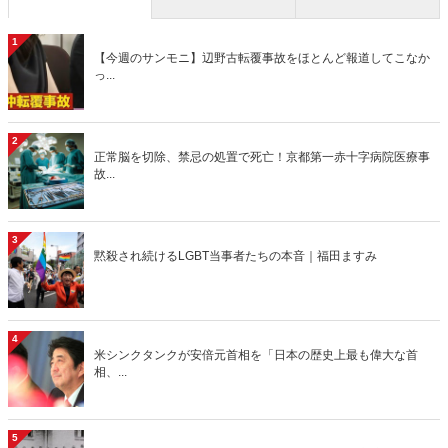
1
【今週のサンモニ】辺野古転覆事故をほとんど報道してこなか
っ...
2
正常脳を切除、禁忌の処置で死亡！京都第一赤十字病院医療事
故...
3
黙殺され続けるLGBT当事者たちの本音｜福田ますみ
4
米シンクタンクが安倍元首相を「日本の歴史上最も偉大な首
相、...
5