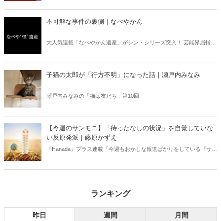
り」、略して【今週のサンモニ】。
不可解な事件の裏側｜なべやかん
大人気連載「なべやかん遺産」がシン・シリーズ突入！ 芸能界屈指の
コレクターであり、都市伝説、オカルト、スピリチュアルな話題が大
好きな芸人・なべやかんが蒐集した選りすぐりの「怪」な話を紹介！
信じるか信じないかは、あなた次第！ 芸能ニュース
子猫の太郎が「行方不明」になった話｜瀬戸内みなみ
瀬戸内みなみの「猫は友だち」第10回
【今週のサンモニ】「待ったなしの状況」を自覚していな
い反原発派｜藤原かずえ
『Hanada』プラス連載「今週もおかしな報道ばかりをしている『サン
デーモーニング』を藤原かずえさんがデータとロジックで滅多斬
り」、略して【今週のサンモニ】。
ランキング
昨日
週間
月間