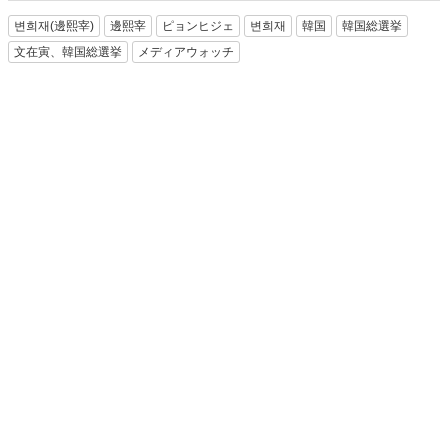
변희재(邊熙宰)
邊熙宰
ピョンヒジェ
변희재
韓国
韓国総選挙
文在寅、韓国総選挙
メディアウォッチ