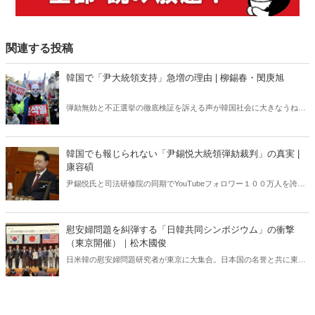
関連する投稿
韓国で「尹大統領支持」急増の理由 | 柳錫春・閔庚旭
弾劾無効と不正選挙の徹底検証を訴える声が韓国社会に大きなうねり
を巻き起こしている。いま韓国で何が起きているのか？ 韓国の外
交・安保に生じた空白は今後、日韓関係にどのような影響を及ぼすの
か？ 韓国政治に精通する柳錫春元延世大学教授と、公明選挙大韓党
韓国でも報じられない「尹錫悦大統領弾劾裁判」の真実 |
の閔庚旭代表が緊急独占対談で語り合った。
康容碩
尹錫悦氏と司法研修院の同期でYouTubeフォロワー１００万人を誇る
人気弁護士が独占インタビューで明かした「大統領弾劾裁判」の全
貌。
慰安婦問題を糾弾する「日韓共同シンポジウム」の衝撃
（東京開催）｜松木國俊
日米韓の慰安婦問題研究者が東京に大集合。日本国の名誉と共に東ア
ジアの安全保障にかかわる極めて重大なテーマ、慰安婦問題の完全解
決に至る道筋を多角的に明らかにする！シンポジウムの模様を登壇者
の一人である松木國俊氏が完全レポート、一挙大公開。これを読めば
慰安婦の真実が全て分かる！