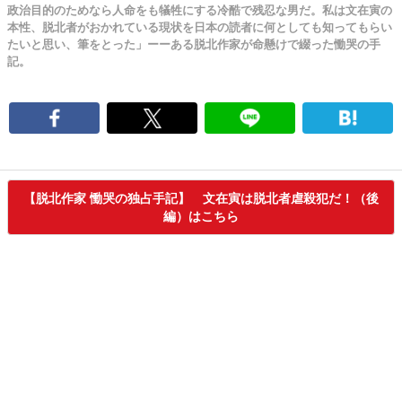
政治目的のためなら人命をも犠牲にする冷酷で残忍な男だ。私は文在寅の
本性、脱北者がおかれている現状を日本の読者に何としても知ってもらい
たいと思い、筆をとった」ーーある脱北作家が命懸けで綴った慟哭の手
記。
【脱北作家 慟哭の独占手記】 文在寅は脱北者虐殺犯だ！（後
編）はこちら