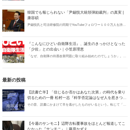
交・安保に生じた空白は今後、日韓関係にどのような影響を及ぼすの
か？ 韓国政治に精通する柳錫春元延世大学教授と、公明選挙大韓党
韓国でも報じられない「尹錫悦大統領弾劾裁判」の真実 |
の閔庚旭代表が緊急独占対談で語り合った。
康容碩
尹錫悦氏と司法研修院の同期でYouTubeフォロワー１００万人を誇る
人気弁護士が独占インタビューで明かした「大統領弾劾裁判」の全
貌。
『こんなにひどい自衛隊生活』、誕生のきっかけとなった
「少佐」との出会い｜小笠原理恵
「なぜ、自衛隊の待遇改善問題に取り組み始めたのでしょうか」。
時々、人から聞かれる。「1999年3月に発生した能登半島沖不審船事
件に携わった、幹部自衛官とSNSを通じて友人になったからです」と
私は答えている。彼のことを私たち、「自衛官守る会」の会員は「少
佐」と呼んでいる――。（「まえがき」より）
最新の投稿
【読書亡羊】「信じるか否かはあなた次第」の時代を乗り
切るための一冊 松村一志『科学否定論はなぜ人を惹きつけ
るのか』（ちくま新書）｜梶原麻衣子
その昔、読書にかまけて羊を逃がしたものがいるという。転じて「読
書亡羊」は「重要なことを忘れて、他のことに夢中になること」を指
す四字熟語になった。だが時に仕事を放り出してでも、読むべき本が
ある。元月刊『Hanada』編集部員のライター・梶原がお送りする時事
【今週のサンモニ】辺野古転覆事故をほとんど報道してこ
書評！
なかった『サンモニ』｜藤原かずえ