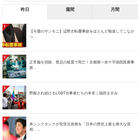
昨日
週間
月間
1
【今週のサンモニ】辺野古転覆事故をほとんど報道してこなか
っ...
2
正常脳を切除、禁忌の処置で死亡！京都第一赤十字病院医療事
故...
3
黙殺され続けるLGBT当事者たちの本音｜福田ますみ
4
米シンクタンクが安倍元首相を「日本の歴史上最も偉大な首
相、...