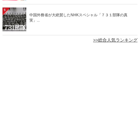
5
中国外務省が大絶賛したNHKスペシャル「７３１部隊の真
実」...
>>総合人気ランキング