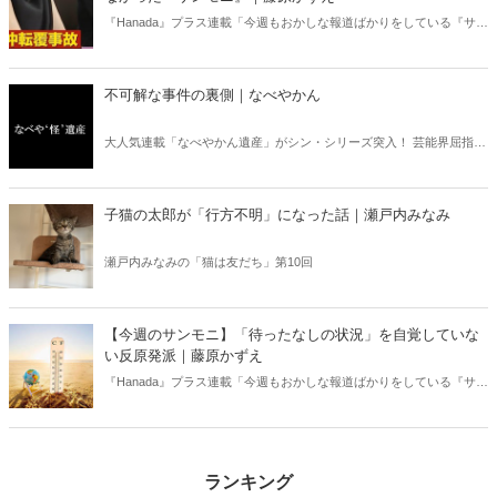
『Hanada』プラス連載「今週もおかしな報道ばかりをしている『サン
デーモーニング』を藤原かずえさんがデータとロジックで滅多斬
り」、略して【今週のサンモニ】。
不可解な事件の裏側｜なべやかん
大人気連載「なべやかん遺産」がシン・シリーズ突入！ 芸能界屈指の
コレクターであり、都市伝説、オカルト、スピリチュアルな話題が大
好きな芸人・なべやかんが蒐集した選りすぐりの「怪」な話を紹介！
信じるか信じないかは、あなた次第！ 芸能ニュース
子猫の太郎が「行方不明」になった話｜瀬戸内みなみ
瀬戸内みなみの「猫は友だち」第10回
【今週のサンモニ】「待ったなしの状況」を自覚していな
い反原発派｜藤原かずえ
『Hanada』プラス連載「今週もおかしな報道ばかりをしている『サン
デーモーニング』を藤原かずえさんがデータとロジックで滅多斬
り」、略して【今週のサンモニ】。
ランキング