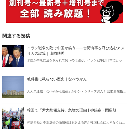
関連する投稿
イラン戦争の陰で中国が笑う――台湾有事を呼び込むアメ
リカの誤算｜山岡鉄秀
米国が中東に足を取られて笑うのは誰か。イラン戦争は日本にとって
対岸の火事ではない。米国の消耗は台湾有事を呼び込み、日本の安全
保障を直撃する――。 日本に「プランB」はあるのか。
教科書に載らない歴史｜なべやかん
大人気連載「なべやかん遺産」がシン・シリーズ突入！ 芸能界屈指の
コレクターであり、都市伝説、オカルト、スピリチュアルな話題が大
好きな芸人・なべやかんが蒐集した選りすぐりの「怪」な話を紹介！
韓国で「尹大統領支持」急増の理由 | 柳錫春・閔庚旭
弾劾無効と不正選挙の徹底検証を訴える声が韓国社会に大きなうねり
を巻き起こしている。いま韓国で何が起きているのか？ 韓国の外