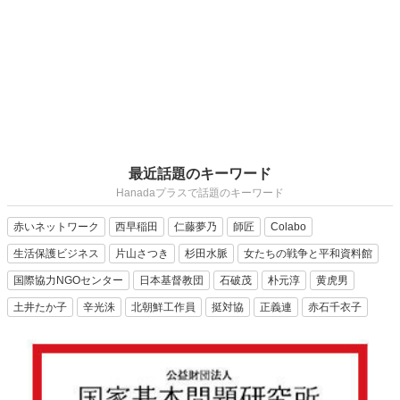
最近話題のキーワード
Hanadaプラスで話題のキーワード
赤いネットワーク
西早稲田
仁藤夢乃
師匠
Colabo
生活保護ビジネス
片山さつき
杉田水脈
女たちの戦争と平和資料館
国際協力NGOセンター
日本基督教団
石破茂
朴元淳
黄虎男
土井たか子
辛光洙
北朝鮮工作員
挺対協
正義連
赤石千衣子