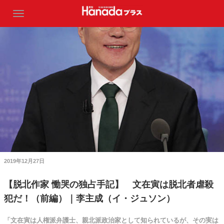
2019年12月27日
【脱北作家 慟哭の独占手記】 文在寅は脱北者虐殺
犯だ！（前編）｜李主成（イ・ジュソン）
「文在寅は人権派弁護士、親北派政治家として知られているが、その実は