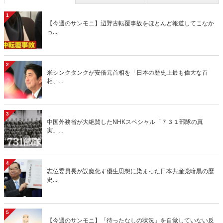
1
【今週のサンモニ】辺野古転覆事故をほとんど報道してこなか
っ...
2
米シンクタンクが安倍元首相を「日本の歴史上最も偉大な首
相、...
3
中国外務省が大絶賛したNHKスペシャル「７３１部隊の真
実」...
4
志位委員長が誤魔化す優生思想に染まった日本共産党暗黒の歴
史...
5
【今週のサンモニ】「待ったなしの状況」を自覚していない反