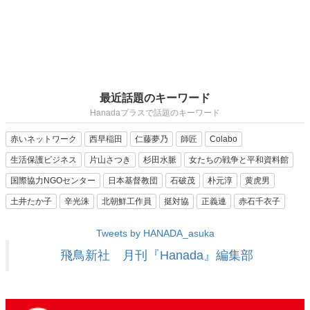
最近話題のキーワード
Hanadaプラスで話題のキーワード
赤いネットワーク
西早稲田
仁藤夢乃
師匠
Colabo
生活保護ビジネス
片山さつき
杉田水脈
女たちの戦争と平和資料館
国際協力NGOセンター
日本基督教団
石破茂
朴元淳
黄虎男
土井たか子
辛光洙
北朝鮮工作員
挺対協
正義連
赤石千衣子
Tweets by HANADA_asuka
飛鳥新社 月刊『Hanada』編集部