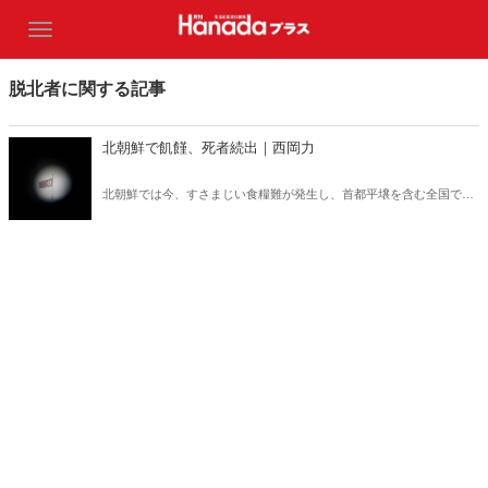
脱北者に関する記事
北朝鮮で飢饉、死者続出｜西岡力
北朝鮮では今、すさまじい食糧難が発生し、首都平壌を含む全国で餓
死者が続出している。飢饉の状況を日本と韓国のマスコミはほとんど
伝えていない。