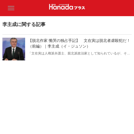
李主成に関する記事
【脱北作家 慟哭の独占手記】 文在寅は脱北者虐殺犯だ！
（前編）｜李主成（イ・ジュソン）
「文在寅は人権派弁護士、親北派政治家として知られているが、その
実は政治目的のためなら人命をも犠牲にする冷酷で残忍な男だ。私は
文在寅の本性、脱北者がおかれている現状を日本の読者に何としても
知ってもらいたいと思い、筆をとった」ーーある脱北作家が命懸けで
綴った慟哭の手記。