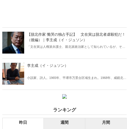
【脱北作家 慟哭の独占手記】 文在寅は脱北者虐殺犯だ！
（後編）｜李主成（イ・ジュソン）
「文在寅は人権派弁護士、親北派政治家として知られているが、その
実は政治目的のためなら人命をも犠牲にする冷酷で残忍な男だ。私は
文在寅の本性、脱北者がおかれている現状を日本の読者に何としても
知ってもらいたいと思い、筆をとった」ーーある脱北作家が命懸けで
李主成（イ・ジュソン）
綴った慟哭の手記。
小説家、詩人。1965年、平壌市万景台区域生まれ。1968年、咸鏡北道
会寧市ユソン炭鉱に強制移住。炭鉱労働者、機械労働者などを経て、
2003年、朝鮮労働党選定、扇動部ムンシム貿易会社中国延辺担当出張
所長、2004年、朝鮮万年貿易総会社中国延辺担当貿易会寧支社長を務
める。2006年1月、脱北。現在、NKデザイン協会（北朝鮮人権団
体）、パンヌ文化企画会社代表。韓国小説協会会員。
ランキング
昨日
週間
月間