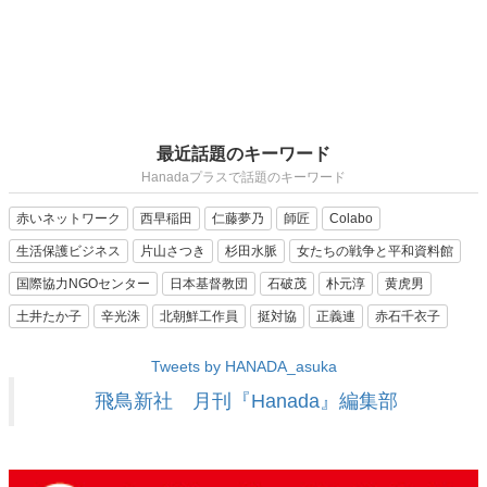
最近話題のキーワード
Hanadaプラスで話題のキーワード
赤いネットワーク
西早稲田
仁藤夢乃
師匠
Colabo
生活保護ビジネス
片山さつき
杉田水脈
女たちの戦争と平和資料館
国際協力NGOセンター
日本基督教団
石破茂
朴元淳
黄虎男
土井たか子
辛光洙
北朝鮮工作員
挺対協
正義連
赤石千衣子
Tweets by HANADA_asuka
飛鳥新社 月刊『Hanada』編集部