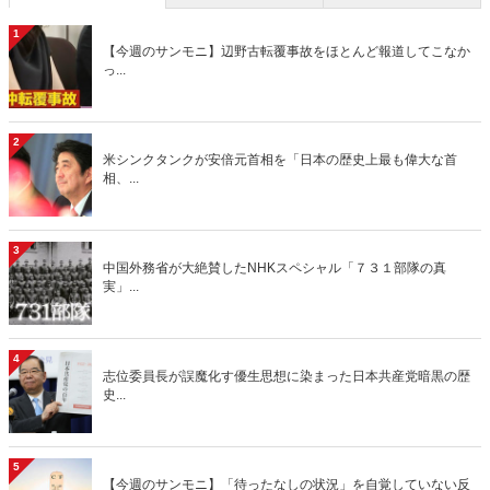
1
【今週のサンモニ】辺野古転覆事故をほとんど報道してこなか
っ...
2
米シンクタンクが安倍元首相を「日本の歴史上最も偉大な首
相、...
3
中国外務省が大絶賛したNHKスペシャル「７３１部隊の真
実」...
4
志位委員長が誤魔化す優生思想に染まった日本共産党暗黒の歴
史...
5
【今週のサンモニ】「待ったなしの状況」を自覚していない反