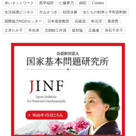
赤いネットワーク
西早稲田
仁藤夢乃
師匠
Colabo
生活保護ビジネス
片山さつき
杉田水脈
女たちの戦争と平和資料館
国際協力NGOセンター
日本基督教団
石破茂
朴元淳
黄虎男
土井たか子
辛光洙
北朝鮮工作員
挺対協
正義連
赤石千衣子