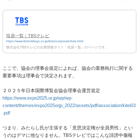
役員一覧｜TBSテレビ
https://www.tbsholdings.co.jp/tbstv/corporate/bda.html
株式会社TBSテレビの企業情報サイト「役員一覧」のページです。
ここで、協会の理事会規定によれば、協会の業務執行に関する
重要事項は理事会で決定されます。
２０２５年日本国際博覧会協会理事会運営規定
https://www.expo2025.or.jp/wp/wp-
content/themes/expo2025orjp_2022/assets/pdf/association/kitei03
.pdf
つまり、みたらし氏が主張する「意思決定権が全員男性」とい
うのはデマに他なりません。TBSテレビではこんな誹謗中傷報