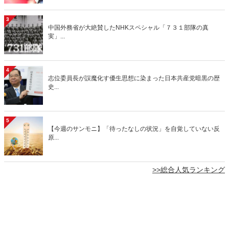
3
中国外務省が大絶賛したNHKスペシャル「７３１部隊の真
実」...
4
志位委員長が誤魔化す優生思想に染まった日本共産党暗黒の歴
史...
5
【今週のサンモニ】「待ったなしの状況」を自覚していない反
原...
>>総合人気ランキング