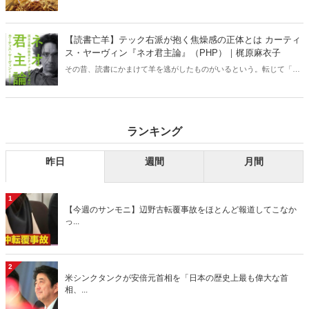
デーモーニング』を藤原かずえさんがデータとロジックで滅多斬
り」、略して【今週のサンモニ】。
【読書亡羊】テック右派が抱く焦燥感の正体とは カーティ
ス・ヤーヴィン『ネオ君主論』（PHP）｜梶原麻衣子
その昔、読書にかまけて羊を逃がしたものがいるという。転じて「読
書亡羊」は「重要なことを忘れて、他のことに夢中になること」を指
す四字熟語になった。だが時に仕事を放り出してでも、読むべき本が
ある。元月刊『Hanada』編集部員のライター・梶原がお送りする時事
書評！
ランキング
昨日
週間
月間
1
【今週のサンモニ】辺野古転覆事故をほとんど報道してこなか
っ...
2
米シンクタンクが安倍元首相を「日本の歴史上最も偉大な首
相、...