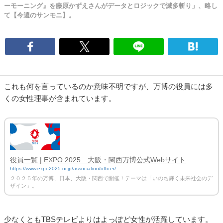
ーモーニング』を藤原かずえさんがデータとロジックで滅多斬り」、略し
て【今週のサンモニ】。
これも何を言っているのか意味不明ですが、万博の役員には多
くの女性理事が含まれています。
役員一覧 | EXPO 2025 大阪・関西万博公式Webサイト
https://www.expo2025.or.jp/association/officer/
２０２５年の万博、日本、大阪・関西で開催！テーマは「いのち輝く未来社会のデ
ザイン」。
少なくともTBSテレビよりはよっぽど女性が活躍しています。