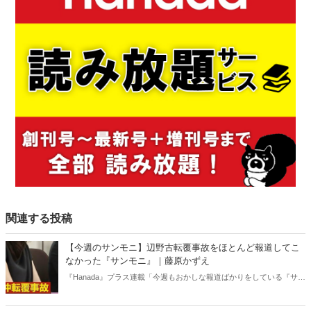
関連する投稿
【今週のサンモニ】辺野古転覆事故をほとんど報道してこ
なかった『サンモニ』｜藤原かずえ
『Hanada』プラス連載「今週もおかしな報道ばかりをしている『サン
デーモーニング』を藤原かずえさんがデータとロジックで滅多斬
り」、略して【今週のサンモニ】。