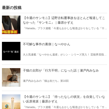
最新の投稿
【今週のサンモニ】辺野古転覆事故をほとんど報道してこ
なかった『サンモニ』｜藤原かずえ
『Hanada』プラス連載「今週もおかしな報道ばかりをしている『サン
デーモーニング』を藤原かずえさんがデータとロジックで滅多斬
り」、略して【今週のサンモニ】。
不可解な事件の裏側｜なべやかん
大人気連載「なべやかん遺産」がシン・シリーズ突入！ 芸能界屈指の
コレクターであり、都市伝説、オカルト、スピリチュアルな話題が大
好きな芸人・なべやかんが蒐集した選りすぐりの「怪」な話を紹介！
信じるか信じないかは、あなた次第！ 芸能ニュース
子猫の太郎が「行方不明」になった話｜瀬戸内みなみ
瀬戸内みなみの「猫は友だち」第10回
【今週のサンモニ】「待ったなしの状況」を自覚していな
い反原発派｜藤原かずえ
『Hanada』プラス連載「今週もおかしな報道ばかりをしている『サン