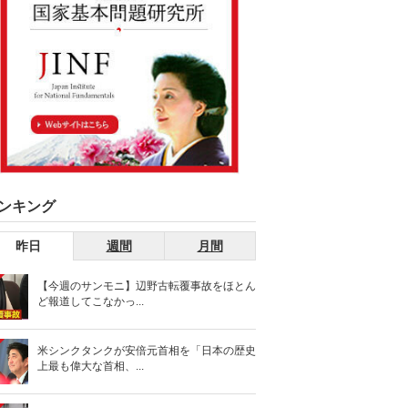
ンキング
昨日
週間
月間
【今週のサンモニ】辺野古転覆事故をほとん
ど報道してこなかっ...
米シンクタンクが安倍元首相を「日本の歴史
上最も偉大な首相、...