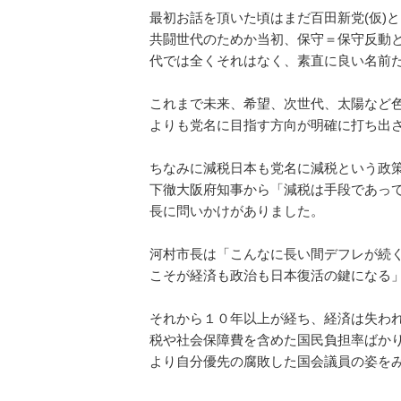
最初お話を頂いた頃はまだ百田新党(仮)
共闘世代のためか当初、保守＝保守反動
代では全くそれはなく、素直に良い名前
これまで未来、希望、次世代、太陽など
よりも党名に目指す方向が明確に打ち出
ちなみに減税日本も党名に減税という政
下徹大阪府知事から「減税は手段であっ
長に問いかけがありました。
河村市長は「こんなに長い間デフレが続
こそが経済も政治も日本復活の鍵になる
それから１０年以上が経ち、経済は失わ
税や社会保障費を含めた国民負担率ばか
より自分優先の腐敗した国会議員の姿を