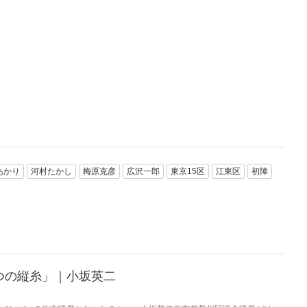
あかり
河村たかし
梅原克彦
広沢一郎
東京15区
江東区
初陣
つの縦糸」｜小坂英二