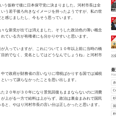
3
という仮称で後に日本保守党に決まりました。河村市長は全
という若干後ろ向きなイメージを持ったようですが、私の世
だと感じましたし、今もそう思っています。
4
色々な新党が出ては消えました。そうした政治色の薄い概念
されている方が有権者にも分かりやすいと思います。
5
策が入っていますが、これについて１０年以上前に当時の橋
て目的でなく、党名としてはどうなんでしょうね」と河村市
>
最
く中で政府が財務省の言いなりに増税ばかりする国では減税
H
」といって譲らなかったことを思い出します。
赤
C
れた２０年が３０年になり景気回復もままならないのに消費
りが上がる一方で給料は上がらず、政治は裏金まみれで国民
杉
みると、やはり河村市長の言い分は正しかったと思います。
国
朴