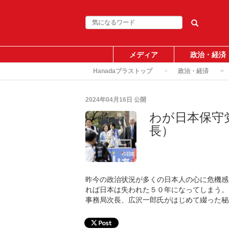
メディア
政治・経済
Hanadaプラストップ
政治・経済
2024年04月16日
公開
わが日本保守
長）
昨今の政治状況が多くの日本人の心に危機感
れば日本は失われた５０年になってしまう。
事務局次長、広沢一郎氏がはじめて綴った秘