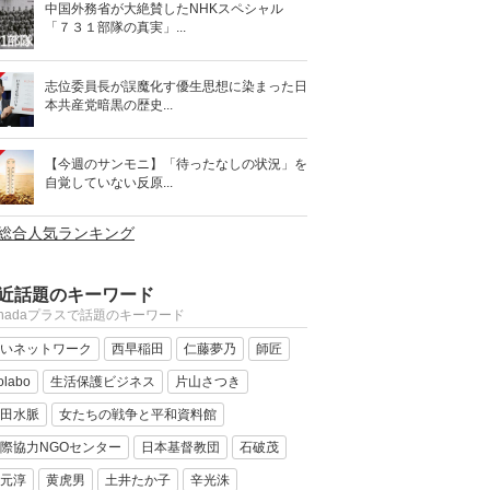
中国外務省が大絶賛したNHKスペシャル
「７３１部隊の真実」...
志位委員長が誤魔化す優生思想に染まった日
本共産党暗黒の歴史...
【今週のサンモニ】「待ったなしの状況」を
自覚していない反原...
>総合人気ランキング
近話題のキーワード
anadaプラスで話題のキーワード
いネットワーク
西早稲田
仁藤夢乃
師匠
olabo
生活保護ビジネス
片山さつき
田水脈
女たちの戦争と平和資料館
際協力NGOセンター
日本基督教団
石破茂
元淳
黄虎男
土井たか子
辛光洙