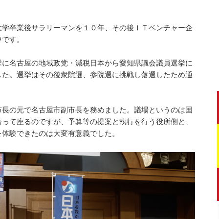
大学卒業後サラリーマンを１０年、その後ＩＴベンチャー企
中です。
挙に名古屋の地域政党・減税日本から愛知県議会議員選挙に
した。選挙はその後衆院選、参院選に挑戦し落選したため通
市長の元で名古屋市副市長を務めました。議場というのは国
合って座るのですが、予算等の提案と執行を行う役所側と、
を体験できたのは大変有意義でした。