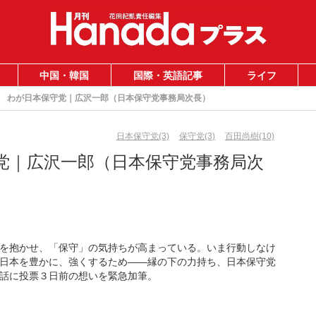
中国・韓国
国際・英語記事
ライフ
わが日本保守党｜広沢一郎（日本保守党事務局次長）
日本保守党(3)
保守党(3)
百田尚樹(10)
党｜広沢一郎（日本保守党事務局次
を抱かせ、「保守」の気持ちが高まっている。いま行動しなけ
日本を豊かに、強くするため――縁の下の力持ち、日本保守党
話に投票３日前の想いを緊急加筆。