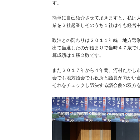
す。
簡単に自己紹介させて頂きますと、私は
業を２社起業しそのうち１社は今も経営
政治との関わりは２０１１年統一地方選
出て当選したのが始まりで当時４７歳で
算成績は１勝２敗です。
また２０１７年から４年間、河村たかし
会でも地方議会でも役所と議員が向かい
それをチェックし議決する議会側の双方