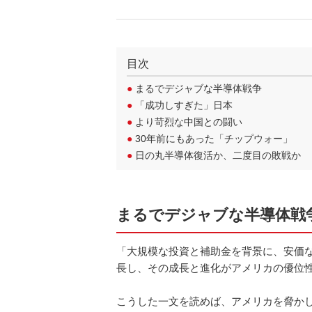
目次
●
まるでデジャブな半導体戦争
●
「成功しすぎた」日本
●
より苛烈な中国との闘い
●
30年前にもあった「チップウォー」
●
日の丸半導体復活か、二度目の敗戦か
まるでデジャブな半導体戦
「大規模な投資と補助金を背景に、安価
長し、その成長と進化がアメリカの優位
こうした一文を読めば、アメリカを脅か