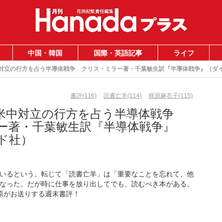
中国・韓国
国際・英語記事
ライフ
対立の行方を占う半導体戦争 クリス・ミラー著・千葉敏生訳『半導体戦争』（ダ
書評(116)
読書亡羊(114)
梶原麻衣子(115)
米中対立の行方を占う半導体戦争
ー著・千葉敏生訳『半導体戦争』
ド社）
いるという。転じて「読書亡羊」は「重要なことを忘れて、他
なった。だが時に仕事を放り出してでも、読むべき本がある。
梶原がお送りする週末書評！