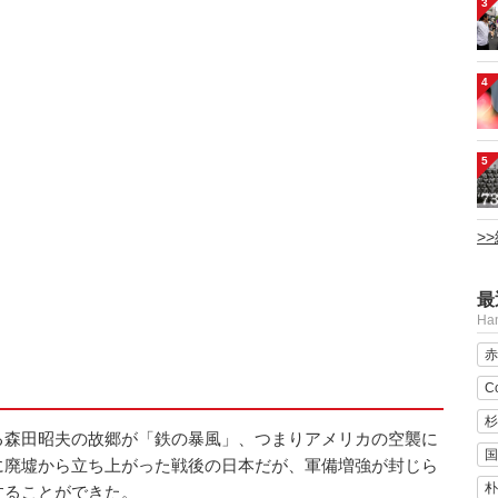
3
4
5
>
最
H
赤
C
杉
る森田昭夫の故郷が「鉄の暴風」、つまりアメリカの空襲に
国
に廃墟から立ち上がった戦後の日本だが、軍備増強が封じら
朴
することができた。