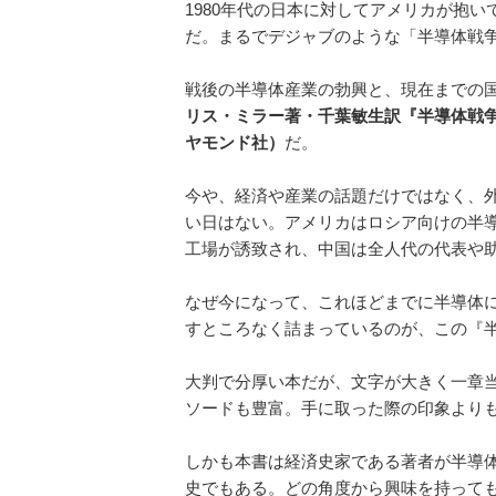
1980年代の日本に対してアメリカが抱
だ。まるでデジャブのような「半導体戦争
戦後の半導体産業の勃興と、現在までの
リス・ミラー著・千葉敏生訳『半導体戦
ヤモンド社）
だ。
今や、経済や産業の話題だけではなく、
い日はない。アメリカはロシア向けの半導
工場が誘致され、中国は全人代の代表や
なぜ今になって、これほどまでに半導体
すところなく詰まっているのが、この『
大判で分厚い本だが、文字が大きく一章
ソードも豊富。手に取った際の印象より
しかも本書は経済史家である著者が半導
史でもある。どの角度から興味を持って