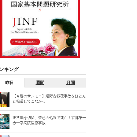
ンキング
昨日
週間
月間
【今週のサンモニ】辺野古転覆事故をほとん
ど報道してこなかっ...
正常脳を切除、禁忌の処置で死亡！京都第一
赤十字病院医療事故...