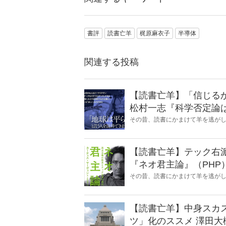
書評
読書亡羊
梶原麻衣子
半導体
関連する投稿
【読書亡羊】「信じる
松村一志『科学否定論
麻衣子
その昔、読書にかまけて羊を逃が
とに夢中になること」を指す四字
『Hanada』編集部員のライター
【読書亡羊】テック右派が抱く焦燥
『ネオ君主論』（PHP
その昔、読書にかまけて羊を逃が
とに夢中になること」を指す四字
『Hanada』編集部員のライター
【読書亡羊】中身スカ
ツ」化のススメ 澤田大樹『永田町の人をウォッチしてみた』（カンゼン）