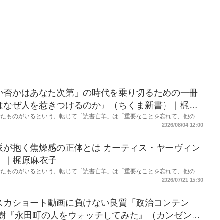
か否かはあなた次第」の時代を乗り切るための一冊
はなぜ人を惹きつけるのか』（ちくま新書）｜梶原
したものがいるという。転じて「読書亡羊」は「重要なことを忘れて、他のこ
熟語になった。だが時に仕事を放り出してでも、読むべき本がある。元月刊
2026/08/04 12:00
・梶原がお送りする時事書評！
感の正体とは カーティス・ヤーヴィン
）｜梶原麻衣子
したものがいるという。転じて「読書亡羊」は「重要なことを忘れて、他のこ
熟語になった。だが時に仕事を放り出してでも、読むべき本がある。元月刊
2026/07/21 15:30
・梶原がお送りする時事書評！
スカショート動画に負けない良質「政治コンテン