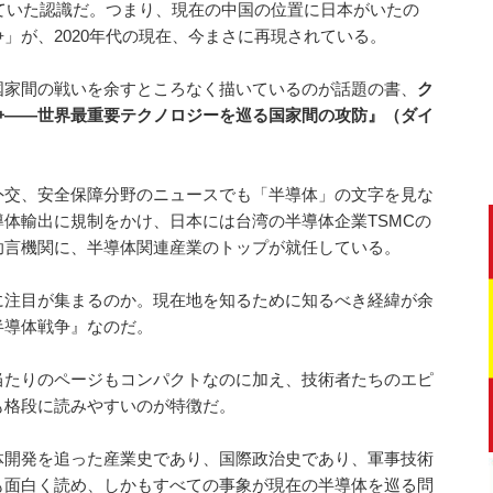
いていた認識だ。つまり、現在の中国の位置に日本がいたの
」が、2020年代の現在、今まさに再現されている。
国家間の戦いを余すところなく描いているのが話題の書、
ク
争――世界最重要テクノロジーを巡る国家間の攻防』（ダイ
外交、安全保障分野のニュースでも「半導体」の文字を見な
体輸出に規制をかけ、日本には台湾の半導体企業TSMCの
助言機関に、半導体関連産業のトップが就任している。
に注目が集まるのか。現在地を知るために知るべき経緯が余
半導体戦争』なのだ。
当たりのページもコンパクトなのに加え、技術者たちのエピ
も格段に読みやすいのが特徴だ。
体開発を追った産業史であり、国際政治史であり、軍事技術
も面白く読め、しかもすべての事象が現在の半導体を巡る問