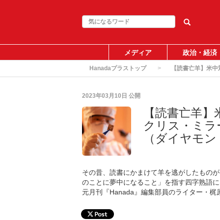
メディア
政治・経済
Hanadaプラストップ
【読書亡羊】米中
2023年03月10日
公開
【読書亡羊】
クリス・ミラ
（ダイヤモン
その昔、読書にかまけて羊を逃がしたものが
のことに夢中になること」を指す四字熟語に
元月刊『Hanada』編集部員のライター・