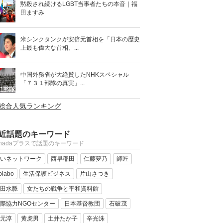
黙殺され続けるLGBT当事者たちの本音｜福
田ますみ
米シンクタンクが安倍元首相を「日本の歴史
上最も偉大な首相、...
中国外務省が大絶賛したNHKスペシャル
「７３１部隊の真実」...
>総合人気ランキング
近話題のキーワード
anadaプラスで話題のキーワード
いネットワーク
西早稲田
仁藤夢乃
師匠
olabo
生活保護ビジネス
片山さつき
田水脈
女たちの戦争と平和資料館
際協力NGOセンター
日本基督教団
石破茂
元淳
黄虎男
土井たか子
辛光洙