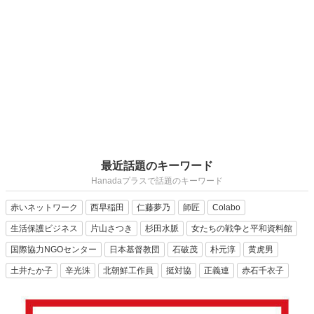
最近話題のキーワード
Hanadaプラスで話題のキーワード
赤いネットワーク
西早稲田
仁藤夢乃
師匠
Colabo
生活保護ビジネス
片山さつき
杉田水脈
女たちの戦争と平和資料館
国際協力NGOセンター
日本基督教団
石破茂
朴元淳
黄虎男
土井たか子
辛光洙
北朝鮮工作員
挺対協
正義連
赤石千衣子