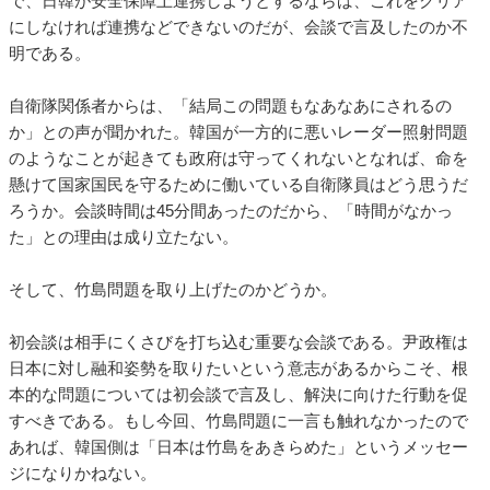
で、日韓が安全保障上連携しようとするならば、これをクリア
にしなければ連携などできないのだが、会談で言及したのか不
明である。
自衛隊関係者からは、「結局この問題もなあなあにされるの
か」との声が聞かれた。韓国が一方的に悪いレーダー照射問題
のようなことが起きても政府は守ってくれないとなれば、命を
懸けて国家国民を守るために働いている自衛隊員はどう思うだ
ろうか。会談時間は45分間あったのだから、「時間がなかっ
た」との理由は成り立たない。
そして、竹島問題を取り上げたのかどうか。
初会談は相手にくさびを打ち込む重要な会談である。尹政権は
日本に対し融和姿勢を取りたいという意志があるからこそ、根
本的な問題については初会談で言及し、解決に向けた行動を促
すべきである。もし今回、竹島問題に一言も触れなかったので
あれば、韓国側は「日本は竹島をあきらめた」というメッセー
ジになりかねない。