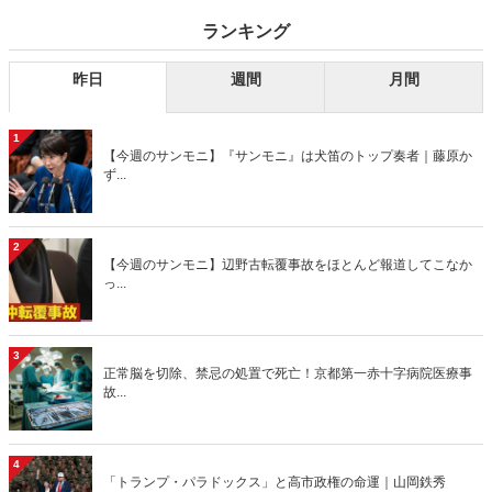
ランキング
昨日
週間
月間
1
【今週のサンモニ】『サンモニ』は犬笛のトップ奏者｜藤原か
ず...
2
【今週のサンモニ】辺野古転覆事故をほとんど報道してこなか
っ...
3
正常脳を切除、禁忌の処置で死亡！京都第一赤十字病院医療事
故...
4
「トランプ・パラドックス」と高市政権の命運｜山岡鉄秀