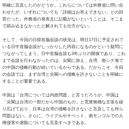
明確に言及したのかどうか。これらについては外務省に問い合
わせたが、いずれについても「詳細はお答えできない」との回
答だった。外務省の発表文に記載がないということは、そこま
で踏み込まなかったと解されても仕方がない。
そして、今回の日韓首脳会談の状況は、明日17日に予定されて
いる日中首脳会談がしっかりした内容になるのかという疑問に
つながってしまう。日中首脳会談も3年ぶりの開催であり、これ
まで会談を行わなかったのは、尖閣に加え、台湾、南シナ海で
の中国の侵略行動が続いているからである。だからこそ、今回
の会談では、まず台湾と尖閣への侵略を許さないことを明確に
することが重要である。
中国は「台湾については内政問題」と言うだろうが、中国は
「尖閣は台湾の一部だから中国のもの」と荒唐無稽な主張を繰
り広げており、日本は台湾の侵略を許さないと言及しても何ら
問題はない。さらに、ウイグルやチベット、南モンゴルでの人
権侵害や虐殺についても言及すべきである。