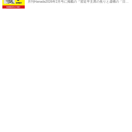
月刊Hanada2026年2月号に掲載の『習近平主席の焦りと虚構の「日中
紛争」｜青山繁晴【2026年2月号】』の内容をAIを使って要約・紹
介。