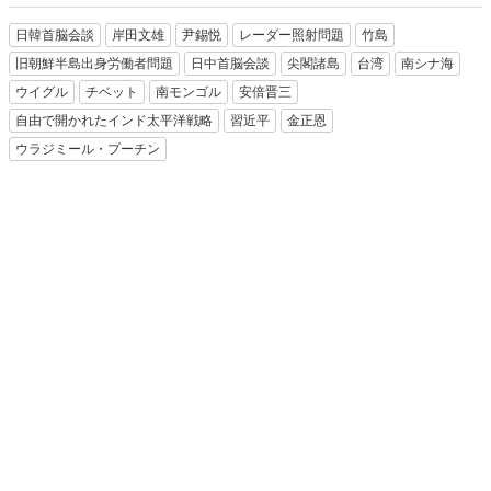
日韓首脳会談
岸田文雄
尹錫悦
レーダー照射問題
竹島
旧朝鮮半島出身労働者問題
日中首脳会談
尖閣諸島
台湾
南シナ海
ウイグル
チベット
南モンゴル
安倍晋三
自由で開かれたインド太平洋戦略
習近平
金正恩
ウラジミール・プーチン