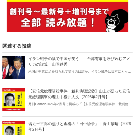
関連する投稿
イラン戦争の陰で中国が笑う――台湾有事を呼び込むアメ
リカの誤算｜山岡鉄秀
米国が中東に足を取られて笑うのは誰か。イラン戦争は日本にとって
対岸の火事ではない。米国の消耗は台湾有事を呼び込み、日本の安全
保障を直撃する――。 日本に「プランB」はあるのか。
【安倍元総理暗殺事件 裁判傍聴記②】山上が語った安倍
元総理襲撃の理由｜楊井人文【2026年2月号】
月刊Hanada2026年2月号に掲載の『【安倍元総理暗殺事件 裁判傍聴
記②】山上が語った安倍元総理襲撃の理由｜楊井人文【2026年2月
号】』の内容をAIを使って要約・紹介。
習近平主席の焦りと虚構の「日中紛争」｜青山繁晴【2026
年2月号】