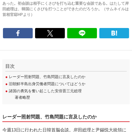
あった。初会談は相手にくさびを打ち込む重要な会談である。はたして岸
田総理は、韓国にくさびを打つことができたのだろうか。（サムネイルは
首相官邸HPより）
目次
●
レーダー照射問題、竹島問題に言及したのか
●
旧朝鮮半島出身労働者問題についてはどうか
●
諸国の勇気を奮い起こした安倍晋三元総理
著者略歴
レーダー照射問題、竹島問題に言及したのか
今週13日に行われた日韓首脳会談。岸田総理と尹錫悦大統領に