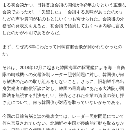
よる初会談かつ、日韓首脳会談の開催が約3年ぶりという重要な
会談であったが、「失望した」「会談する意味があったのか」
などの声や質問が私のもとにいくつも寄せられた。会談後の外
務省の発表文を見ると、初会談で指摘しておくべき内容に言及
したのかが不明であるからだ。
まず、なぜ約3年にわたって日韓首脳会談が開かれなかったの
か。
それは、2018年12月に起きた韓国海軍の駆逐艦による海上自衛
隊の哨戒機への火器管制レーダー照射問題に対し、韓国側が何
ら解決のための取り組みをしないこと。さらに、旧朝鮮半島出
身労働者の賠償訴訟に対し、韓国の最高裁にあたる大法院が国
際法を無視する判決を行い、被告とされた企業の資産の差し押
さえについて、何ら韓国側が対応を取っていないからである。
今回の日韓首脳会談の発表文では、レーダー照射問題について
何ら言及されていない。北朝鮮や中国が侵略的行動を取るなか