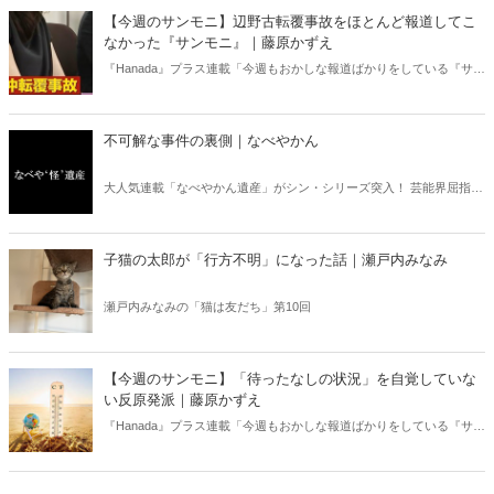
ある。元月刊『Hanada』編集部員のライター・梶原がお送りする時事
【今週のサンモニ】辺野古転覆事故をほとんど報道してこ
書評！
なかった『サンモニ』｜藤原かずえ
『Hanada』プラス連載「今週もおかしな報道ばかりをしている『サン
デーモーニング』を藤原かずえさんがデータとロジックで滅多斬
り」、略して【今週のサンモニ】。
不可解な事件の裏側｜なべやかん
大人気連載「なべやかん遺産」がシン・シリーズ突入！ 芸能界屈指の
コレクターであり、都市伝説、オカルト、スピリチュアルな話題が大
好きな芸人・なべやかんが蒐集した選りすぐりの「怪」な話を紹介！
信じるか信じないかは、あなた次第！ 芸能ニュース
子猫の太郎が「行方不明」になった話｜瀬戸内みなみ
瀬戸内みなみの「猫は友だち」第10回
【今週のサンモニ】「待ったなしの状況」を自覚していな
い反原発派｜藤原かずえ
『Hanada』プラス連載「今週もおかしな報道ばかりをしている『サン
デーモーニング』を藤原かずえさんがデータとロジックで滅多斬
り」、略して【今週のサンモニ】。