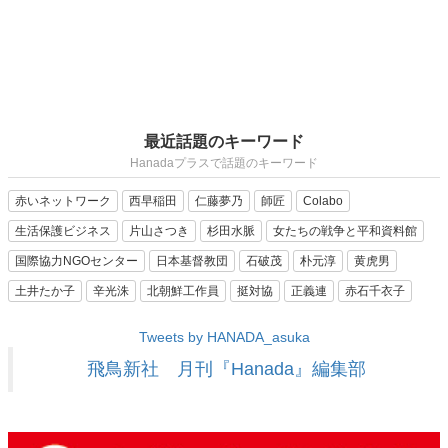
最近話題のキーワード
Hanadaプラスで話題のキーワード
赤いネットワーク
西早稲田
仁藤夢乃
師匠
Colabo
生活保護ビジネス
片山さつき
杉田水脈
女たちの戦争と平和資料館
国際協力NGOセンター
日本基督教団
石破茂
朴元淳
黄虎男
土井たか子
辛光洙
北朝鮮工作員
挺対協
正義連
赤石千衣子
Tweets by HANADA_asuka
飛鳥新社 月刊『Hanada』編集部