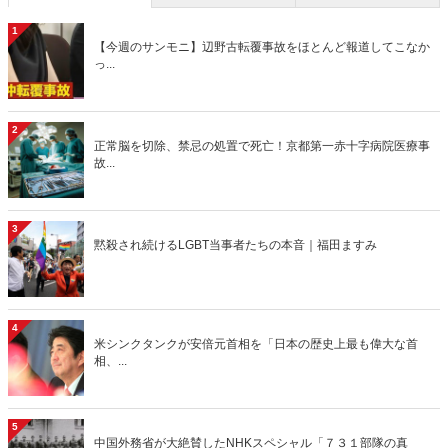
1
【今週のサンモニ】辺野古転覆事故をほとんど報道してこなか
っ...
2
正常脳を切除、禁忌の処置で死亡！京都第一赤十字病院医療事
故...
3
黙殺され続けるLGBT当事者たちの本音｜福田ますみ
4
米シンクタンクが安倍元首相を「日本の歴史上最も偉大な首
相、...
5
中国外務省が大絶賛したNHKスペシャル「７３１部隊の真