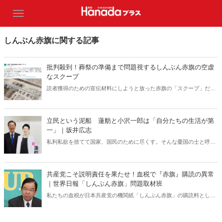
しんぶん赤旗に関する記事
批判殺到！葬祭の準備まで問題視するしんぶん赤旗の空虚
なスクープ
読者獲得のための宣伝材料にしようと放った赤旗の「スクープ」だっ
たが、批判が殺到！いったい何があったのか？ “無理やりつくり出し
たスクープ”とその意図を元共産党員の松崎いたる氏が解説する。
立民という泥船 蓮舫と小沢一郎は「自分たちの生活が第
一」｜坂井広志
私利私欲を捨てて国家、国民のために尽くす。そんな憂国の士と呼べ
る政治家がほとんどいないのが立憲民主党である。立民は今後どこに
向かうのか。蓮舫と小沢一郎は今後どう出るつもりなのか。（サムネ
イルは蓮舫議員Twitterより）
共産党こそ説明責任を果たせ！血税で『赤旗』購読の異常
｜世界日報「しんぶん赤旗」問題取材班
私たちの血税が日本共産党の機関紙「しんぶん赤旗」の購読料として
使われている！共産党議員によるパワハラ勧誘の実態、地元住民から
の懸念の声、自治体職員の悲鳴――。日本共産党は本当に"弱者の味