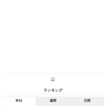
方"なのか？ 報じられない日本共産党のタブーを暴く！
ランキング
昨日
週間
月間