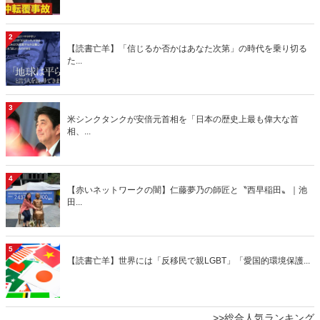
2
【読書亡羊】「信じるか否かはあなた次第」の時代を乗り切る
た...
3
米シンクタンクが安倍元首相を「日本の歴史上最も偉大な首
相、...
4
【赤いネットワークの闇】仁藤夢乃の師匠と〝西早稲田〟｜池
田...
5
【読書亡羊】世界には「反移民で親LGBT」「愛国的環境保護...
>>総合人気ランキング