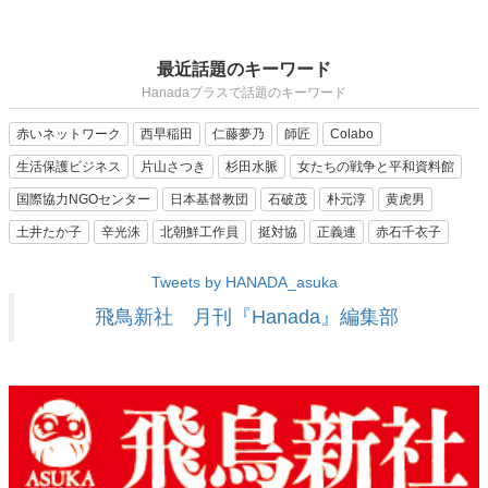
最近話題のキーワード
Hanadaプラスで話題のキーワード
赤いネットワーク
西早稲田
仁藤夢乃
師匠
Colabo
生活保護ビジネス
片山さつき
杉田水脈
女たちの戦争と平和資料館
国際協力NGOセンター
日本基督教団
石破茂
朴元淳
黄虎男
土井たか子
辛光洙
北朝鮮工作員
挺対協
正義連
赤石千衣子
Tweets by HANADA_asuka
飛鳥新社 月刊『Hanada』編集部