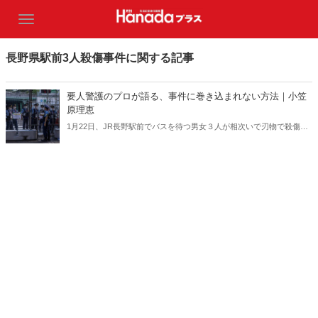
長野県駅前3人殺傷事件に関する記事
要人警護のプロが語る、事件に巻き込まれない方法｜小笠
原理恵
1月22日、JR長野駅前でバスを待つ男女３人が相次いで刃物で殺傷さ
れた事件。死亡した49歳の男性は、司法解剖の結果、胸と背中の2カ
所に刺し傷があり、死因は失血死。胸の刺し傷は心臓にまで達してお
り、抵抗の際につく傷や防御創がなかったことから、突然襲われた可
能性が高いという。北九州のマクドナルド店内での中学生男女の殺傷
事件など、昨今、凶悪な事件が立て続けに起きている。国際ボディー
ガード協会副長官でもある要人警護のプロ・小山内秀友氏に、事件に
巻き込まれない対処方法を聞いた。