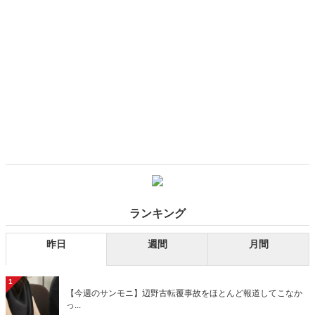
ランキング
昨日
週間
月間
1
【今週のサンモニ】辺野古転覆事故をほとんど報道してこなか
っ...