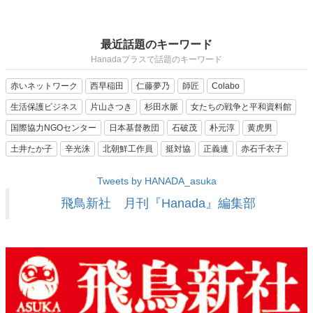
最近話題のキーワード
Hanadaプラスで話題のキーワード
赤いネットワーク
西早稲田
仁藤夢乃
師匠
Colabo
生活保護ビジネス
片山さつき
杉田水脈
女たちの戦争と平和資料館
国際協力NGOセンター
日本基督教団
石破茂
朴元淳
黄虎男
土井たか子
辛光洙
北朝鮮工作員
挺対協
正義連
赤石千衣子
Tweets by HANADA_asuka
飛鳥新社 月刊『Hanada』編集部