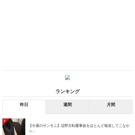
ランキング
昨日
週間
月間
1
【今週のサンモニ】辺野古転覆事故をほとんど報道してこなか
っ...