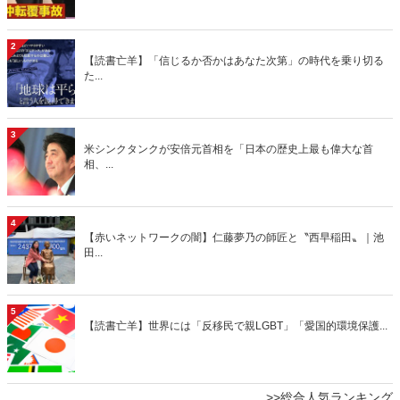
2
【読書亡羊】「信じるか否かはあなた次第」の時代を乗り切る
た...
3
米シンクタンクが安倍元首相を「日本の歴史上最も偉大な首
相、...
4
【赤いネットワークの闇】仁藤夢乃の師匠と〝西早稲田〟｜池
田...
5
【読書亡羊】世界には「反移民で親LGBT」「愛国的環境保護...
>>総合人気ランキング