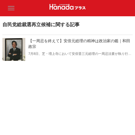
自民党総裁選再立候補に関する記事
【一周忌を終えて】安倍元総理の精神は政治家の鑑｜和田
政宗
7月8日、芝・増上寺において安倍晋三元総理の一周忌法要が執り行わ
れた。その後の集会で昭恵夫人のスピーチを聞き、改めて昨年7月8日
の衝撃が私の身体にもよみがえり、涙が流れた――。今回は安倍元総
理のお人柄とエピソードを皆様にお伝えしたい。