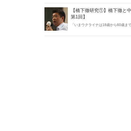
ば、「トンデモ発言」ではすまされな
【橋下徹研究①】橋下徹と中
第1回】
「いまウクライナは18歳から60歳
ん国外退避させたらいいんですよ。だ
返す橋下徹氏。彼の真の狙いはいった