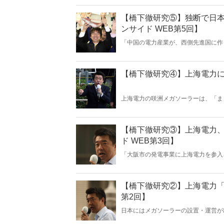
氏のみならず上海電力まで擁護したこ
【橋下徹研究⑤】独断で日
ンサイド WEB第5回】
「中国の電力産業が、西側先進国に作
です」「我々が黒船ではなく、紅船で
社長。上海電力を咲洲メガソーラーに
どれだけ大きな恩恵をもたらしたのか
【橋下徹研究④】上海電力に
上海電力の咲洲メガソーラーは、「ま
ジェクト自体に大阪市民の生命と生活
市でも行われた「橋下スキーム」の謎
【橋下徹研究③】上海電力
ド WEB第3回】
「大阪市の発電事業に上海電力を参入
徹氏は市民に一切の説明をしなかった
参入を促したのか。調べれば調べるほ
【橋下徹研究②】上海電力「
第2回】
日本にはメガソーラーの設置・運営が
国の実質的国益企業に運営させている