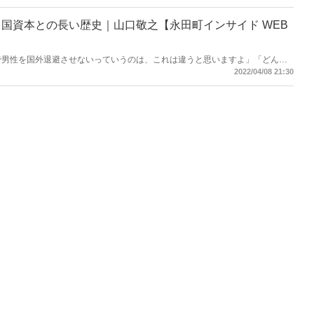
い――。
国資本との長い歴史｜山口敬之【永田町インサイド WEB
まで男性を国外退避させないっていうのは、これは違うと思いますよ」「どんど
って西側諸国は武器しか供与しないんですから」。ウクライナへの暴言を繰り
2022/04/08 21:30
いどこにあるのか。