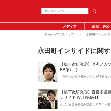
メディア
政治・経済
Hanadaプラストップ
永田町インサイド
永田町インサイドに関す
【橋下徹研究⑦】咲洲メガソ
EB第7回】
「当時の入札手続きのどこが問題なの
12月5日に行われた咲洲メガソーラ
――。
【橋下徹研究⑥】音喜多議
ンサイド WEB第6回】
なぜ、音喜多参議院議員は本来「入札
イトと中国語サイトの矛盾を知った上