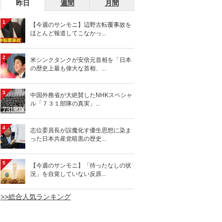
昨日
週間
月間
1
【今週のサンモニ】辺野古転覆事故を
ほとんど報道してこなかっ...
2
米シンクタンクが安倍元首相を「日本
の歴史上最も偉大な首相、...
3
中国外務省が大絶賛したNHKスペシャ
ル「７３１部隊の真実」...
4
志位委員長が誤魔化す優生思想に染ま
った日本共産党暗黒の歴史...
5
【今週のサンモニ】「待ったなしの状
況」を自覚していない反原...
>>総合人気ランキング