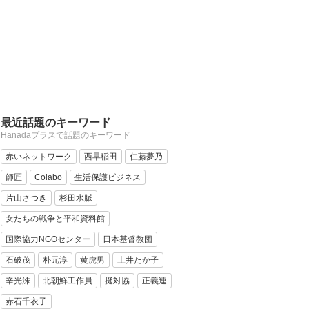
最近話題のキーワード
Hanadaプラスで話題のキーワード
赤いネットワーク
西早稲田
仁藤夢乃
師匠
Colabo
生活保護ビジネス
片山さつき
杉田水脈
女たちの戦争と平和資料館
国際協力NGOセンター
日本基督教団
石破茂
朴元淳
黄虎男
土井たか子
辛光洙
北朝鮮工作員
挺対協
正義連
赤石千衣子