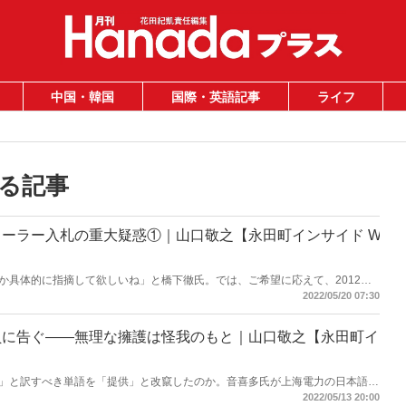
中国・韓国
国際・英語記事
ライフ
る記事
ーラー入札の重大疑惑①｜山口敬之【永田町インサイド W
か具体的に指摘して欲しいね」と橋下徹氏。では、ご希望に応えて、2012年
ーの入札の数々の問題点を指摘しよう。橋下徹さん、もうあなたは詰んでいる
2022/05/20 07:30
員に告ぐ――無理な擁護は怪我のもと｜山口敬之【永田町イ
」と訳すべき単語を「提供」と改竄したのか。音喜多氏が上海電力の日本語サ
で無理な擁護をするために「提供」と意訳したのであれば、音喜多氏は橋下徹
2022/05/13 20:00