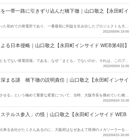
とになる――。
本を一帯一路に引きずり込んだ橋下徹｜山口敬之【永田町イ
った初めての発電所であり、一番最初に利益を生み出したプロジェクトも大阪
あることを示しています」と上海電力日本株式会社の刁旭（ちょう・きょく）
2022/05/06 19:00
ステルス参入させた「橋下徹スキーム」が、日本進出を狙う上海電力にとって
。
よる日本侵略｜山口敬之【永田町インサイド WEB第4回】
ともでない発電現場」である。なぜ「まとも」でないのか。それは、このプロ
を守る気がないどころか、中国による日本侵略の第一歩だからだ。兵庫県三田
2022/05/04 11:00
に迫る！
、深まる謎 橋下徹の説明責任｜山口敬之【永田町インサイ
させる」という極めて重要な変更について、当時、大阪市長を務めていた橋下
。彼は一体いつの段階で上海電力の参入計画を知ったのか。あるいは、自らが
2022/04/24 15:30
ど謎は深まっていく――。
ステルス参入」の怪｜山口敬之【永田町インサイド WEB
出来る会社がたくさんあるのに、大阪府はなぜあえて咲洲のメガソーラーを中
のだろうか。ウクライナへの「降伏論」の背景に、中国ビジネスがあるとすれ
2022/04/15 20:00