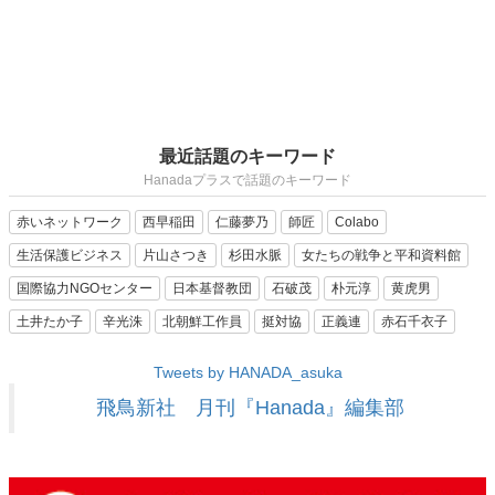
最近話題のキーワード
Hanadaプラスで話題のキーワード
赤いネットワーク
西早稲田
仁藤夢乃
師匠
Colabo
生活保護ビジネス
片山さつき
杉田水脈
女たちの戦争と平和資料館
国際協力NGOセンター
日本基督教団
石破茂
朴元淳
黄虎男
土井たか子
辛光洙
北朝鮮工作員
挺対協
正義連
赤石千衣子
Tweets by HANADA_asuka
飛鳥新社 月刊『Hanada』編集部