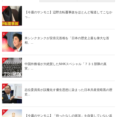
1
【今週のサンモニ】辺野古転覆事故をほとんど報道してこなか
っ...
2
米シンクタンクが安倍元首相を「日本の歴史上最も偉大な首
相、...
3
中国外務省が大絶賛したNHKスペシャル「７３１部隊の真
実」...
4
志位委員長が誤魔化す優生思想に染まった日本共産党暗黒の歴
史...
5
【今週のサンモニ】「待ったなしの状況」を自覚していない反