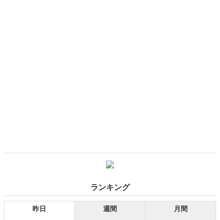
任。自民党内では拉致問題特命委員長及び、水の安全保障に関する特
命委員長、国際経済戦略特命委員会委員長なども務めた。2009年10
月、逝去。
ランキング
昨日
週間
月間