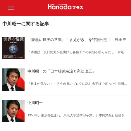
中川昭一に関する記事
『腹黒い世界の常識』「まえがき」を特別公開！｜島田洋
一
「本書は、反日勢力が仕掛ける各種工作の実態を明らかにし、対処法
を示すべくまとめた」国際政治学者の島田洋一名誉教授が書きおろし
た理論武装の書にして、戦略の書の「まえがき」を特別公開。
中川昭一の「日本核武装論と憲法改正」
「日本が危ない」―そう自身のブログに記し志半ばで逝った中川昭一
元財務大臣。亡くなる約１年前に綴った渾身の論文「日本核武装と憲
法改正」は今読んでも決して色褪せることはない。月刊『Hanada』５
月号で再録した全文の内、冒頭を特別公開する。
中川昭一
1953年、東京都生まれ。東京大学法学部卒業。日本興業銀行勤務を経
て、83年に衆議院議員初当選（自由民主党・北海道11区）。農林水産
大臣、経済産業大臣、自由民主党政務調査会長、財務大臣などを歴