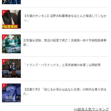
2
【今週のサンモニ】辺野古転覆事故をほとんど報道してこなか
っ...
3
正常脳を切除、禁忌の処置で死亡！京都第一赤十字病院医療事
故...
4
「トランプ・パラドックス」と高市政権の命運｜山岡鉄秀
5
【読書亡羊】「信じるか否かはあなた次第」の時代を乗り切る
た...
>>総合人気ランキング