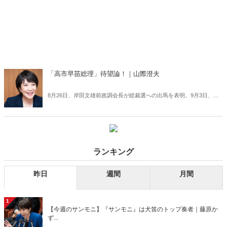
「高市早苗総理」待望論！｜山際澄夫
8月26日、岸田文雄前政調会長が総裁選への出馬を表明。9月3日、菅
義偉総理が総裁選への不出馬を表明。8日には高市早苗前総務相、10
日には河野太郎行政改革担当相が総裁選への出馬を正式表明。この国
を守れるのはいったい誰なのか。絶賛発売中の月刊『Hanada』2021
年10月号より、山際澄夫氏の連載「左折禁止！」を特別無料公開！
ランキング
昨日
週間
月間
1
【今週のサンモニ】『サンモニ』は犬笛のトップ奏者｜藤原か
ず...