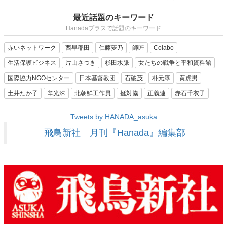
最近話題のキーワード
Hanadaプラスで話題のキーワード
赤いネットワーク
西早稲田
仁藤夢乃
師匠
Colabo
生活保護ビジネス
片山さつき
杉田水脈
女たちの戦争と平和資料館
国際協力NGOセンター
日本基督教団
石破茂
朴元淳
黄虎男
土井たか子
辛光洙
北朝鮮工作員
挺対協
正義連
赤石千衣子
Tweets by HANADA_asuka
飛鳥新社 月刊『Hanada』編集部