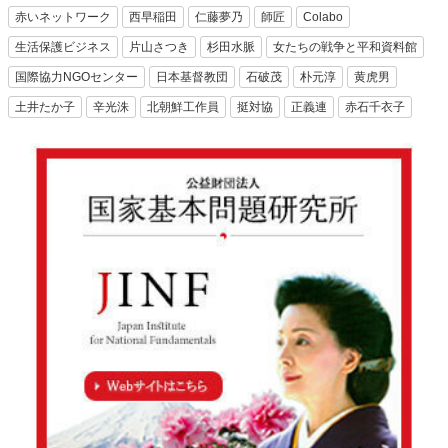
赤いネットワーク
西早稲田
仁藤夢乃
師匠
Colabo
生活保護ビジネス
片山さつき
杉田水脈
女たちの戦争と平和資料館
国際協力NGOセンター
日本基督教団
石破茂
朴元淳
黄虎男
土井たか子
辛光洙
北朝鮮工作員
挺対協
正義連
赤石千衣子