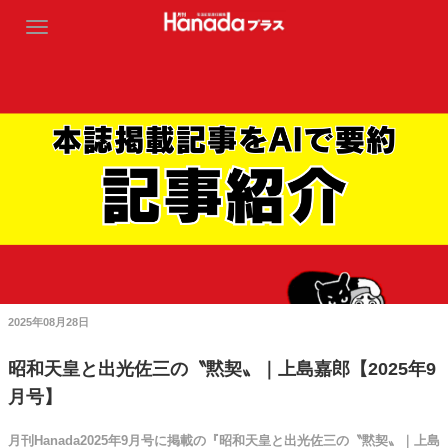
2025年08月28日
昭和天皇と出光佐三の〝黙契〟｜上島嘉郎【2025年9
月号】
月刊Hanada2025年9月号に掲載の『昭和天皇と出光佐三の〝黙契〟｜上島