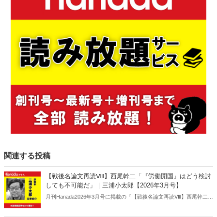
関連する投稿
【戦後名論文再読Ⅷ】西尾幹二「『労働開国』はどう検討
しても不可能だ」｜三浦小太郎【2026年3月号】
月刊Hanada2026年3月号に掲載の『【戦後名論文再読Ⅷ】西尾幹二
「『労働開国』はどう検討しても不可能だ」｜三浦小太郎【2026年3
月号】』の内容をAIを使って要約・紹介。