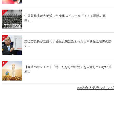
3
中国外務省が大絶賛したNHKスペシャル「７３１部隊の真
実」...
4
志位委員長が誤魔化す優生思想に染まった日本共産党暗黒の歴
史...
5
【今週のサンモニ】「待ったなしの状況」を自覚していない反
原...
>>総合人気ランキング