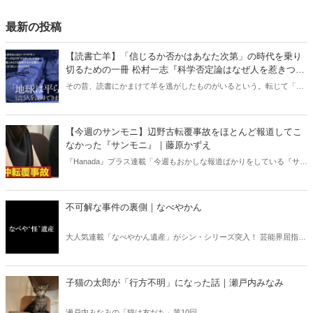
最新の投稿
【読書亡羊】「信じるか否かはあなた次第」の時代を乗り
切るための一冊 松村一志『科学否定論はなぜ人を惹きつけ
るのか』（ちくま新書）｜梶原麻衣子
その昔、読書にかまけて羊を逃がしたものがいるという。転じて「読
書亡羊」は「重要なことを忘れて、他のことに夢中になること」を指
す四字熟語になった。だが時に仕事を放り出してでも、読むべき本が
ある。元月刊『Hanada』編集部員のライター・梶原がお送りする時事
【今週のサンモニ】辺野古転覆事故をほとんど報道してこ
書評！
なかった『サンモニ』｜藤原かずえ
『Hanada』プラス連載「今週もおかしな報道ばかりをしている『サン
デーモーニング』を藤原かずえさんがデータとロジックで滅多斬
り」、略して【今週のサンモニ】。
不可解な事件の裏側｜なべやかん
大人気連載「なべやかん遺産」がシン・シリーズ突入！ 芸能界屈指の
コレクターであり、都市伝説、オカルト、スピリチュアルな話題が大
好きな芸人・なべやかんが蒐集した選りすぐりの「怪」な話を紹介！
信じるか信じないかは、あなた次第！ 芸能ニュース
子猫の太郎が「行方不明」になった話｜瀬戸内みなみ
瀬戸内みなみの「猫は友だち」第10回