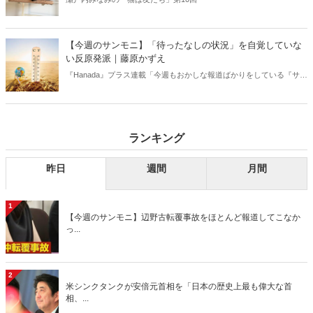
【今週のサンモニ】「待ったなしの状況」を自覚していな
い反原発派｜藤原かずえ
『Hanada』プラス連載「今週もおかしな報道ばかりをしている『サン
デーモーニング』を藤原かずえさんがデータとロジックで滅多斬
り」、略して【今週のサンモニ】。
ランキング
昨日
週間
月間
1
【今週のサンモニ】辺野古転覆事故をほとんど報道してこなか
っ...
2
米シンクタンクが安倍元首相を「日本の歴史上最も偉大な首
相、...