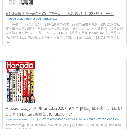
昭和天皇と出光佐三の〝黙契〟｜上島嘉郎【2025年9月号】
https://hanada-plus.shop/products/919
・「戦後」はいつからか・冷徹な継戦の意志・終戦の詔書の真意・強い決意の吐
露・出光佐三の演説・不動だった佐三の信念・日本人たらんとする経営・佐三を悼
んで詠まれた歌 ページ数：8ページ（PDF）掲載号：月刊Hanada2025年9月号 ※
商品の特性上、購入確定後のキャンセル・交換・返品（返金）はお受けできませ
ん。
Amazon.co.jp: 月刊Hanada2025年9月号 [雑誌] 電子書籍: 花田紀
凱, 月刊Hanada編集部: Kindleストア
https://www.amazon.co.jp/%E6%9C%88%E5%88%8AHanada2025%E5%B9%B49%E
6%9C%88%E5%8F%B7-%E9%9B%91%E8%AA%8C-%E8%8A%B1%E7%94%B0%E
Amazon.co.jp: 月刊Hanada2025年9月号 [雑誌] 電子書籍: 花田紀凱, 月刊Hanada編
7%B4%80%E5%87%B1-ebook/dp/B0FJR6FTWL/ref=sr_1_3?__mk_ja_JP=%E3%82%