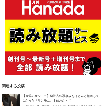
関連する投稿
【今週のサンモニ】辺野古転覆事故をほとんど報道してこ
なかった『サンモニ』｜藤原かずえ