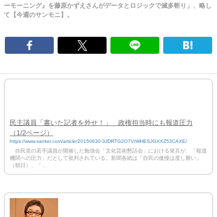
ーモーニング』を藤原かずえさんがデータとロジックで滅多斬り」、略し
て【今週のサンモニ】。
民主議員「書いた記者を外せ！」 政権担当時にも報道圧力
（1/2ページ）
https://www.sankei.com/article/20150630-3JDRTG2O7VIWHESJGXXZ53CAXE/
自民党の若手議員が開催した勉強会「文化芸術懇話会」における発言が、「報道
機関への圧力」だとして批判されている。新聞各紙は「自民の傲慢は度し難い」
（朝日）、「…