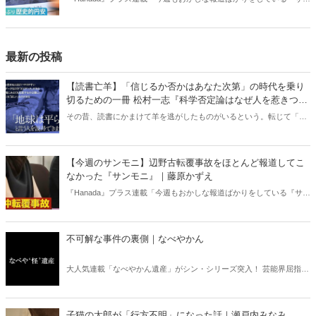
デーモーニング』を藤原かずえさんがデータとロジックで滅多斬
り」、略して【今週のサンモニ】。
最新の投稿
【読書亡羊】「信じるか否かはあなた次第」の時代を乗り
切るための一冊 松村一志『科学否定論はなぜ人を惹きつけ
るのか』（ちくま新書）｜梶原麻衣子
その昔、読書にかまけて羊を逃がしたものがいるという。転じて「読
書亡羊」は「重要なことを忘れて、他のことに夢中になること」を指
す四字熟語になった。だが時に仕事を放り出してでも、読むべき本が
ある。元月刊『Hanada』編集部員のライター・梶原がお送りする時事
【今週のサンモニ】辺野古転覆事故をほとんど報道してこ
書評！
なかった『サンモニ』｜藤原かずえ
『Hanada』プラス連載「今週もおかしな報道ばかりをしている『サン
デーモーニング』を藤原かずえさんがデータとロジックで滅多斬
り」、略して【今週のサンモニ】。
不可解な事件の裏側｜なべやかん
大人気連載「なべやかん遺産」がシン・シリーズ突入！ 芸能界屈指の
コレクターであり、都市伝説、オカルト、スピリチュアルな話題が大
好きな芸人・なべやかんが蒐集した選りすぐりの「怪」な話を紹介！
信じるか信じないかは、あなた次第！ 芸能ニュース
子猫の太郎が「行方不明」になった話｜瀬戸内みなみ