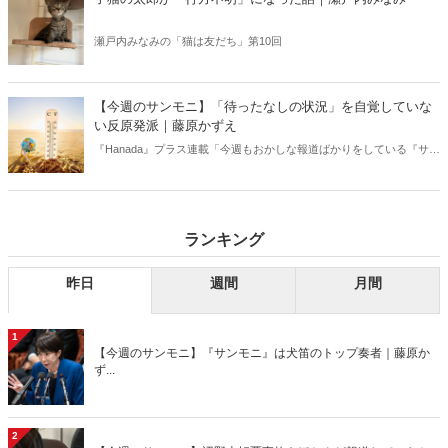
瀬戸内みなみの「猫は友だち」第10回
【今週のサンモニ】「待ったなしの状況」を自覚していな
い反原発派｜藤原かずえ
『Hanada』プラス連載「今週もおかしな報道ばかりをしている『サン
デーモーニング』を藤原かずえさんがデータとロジックで滅多斬
り」、略して【今週のサンモニ】。
ランキング
昨日
週間
月間
1
【今週のサンモニ】『サンモニ』は犬笛のトップ奏者｜藤原か
ず...
2