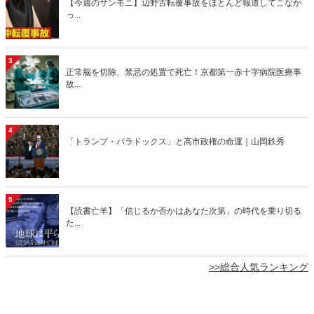
【今週のサンモニ】辺野古転覆事故をほとんど報道してこなか
っ...
3
正常脳を切除、禁忌の処置で死亡！京都第一赤十字病院医療事
故...
4
「トランプ・パラドックス」と高市政権の命運｜山岡鉄秀
5
【読書亡羊】「信じるか否かはあなた次第」の時代を乗り切る
た...
>>総合人気ランキング