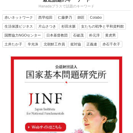
Hanadaプラスで話題のキーワード
赤いネットワーク
西早稲田
仁藤夢乃
師匠
Colabo
生活保護ビジネス
片山さつき
杉田水脈
女たちの戦争と平和資料館
国際協力NGOセンター
日本基督教団
石破茂
朴元淳
黄虎男
土井たか子
辛光洙
北朝鮮工作員
挺対協
正義連
赤石千衣子