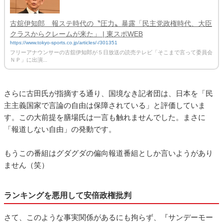
古舘伊知郎 報ステ時代の〝圧力〟暴露「民主党政権時代、大臣
クラスからクレームが来た」 | 東スポWEB
https://www.tokyo-sports.co.jp/articles/-/301351
フリーアナウンサーの古舘伊知郎が５日放送の読売テレビ「そこまで言って委員会
ＮＰ」に出演...
さらに古田氏が指摘する通り、国境なき記者団は、日本を「民
主主義国家で言論の自由は保障されている」と評価していま
す。この大前提を膳場氏は一言も触れませんでした。まさに
「報道しない自由」の発動です。
もうこの番組はグダグダの偏向報道番組としか言いようがあり
ません（笑）
ランキングを悪用して安倍政権批判
さて、このような事実関係があるにも拘らず、『サンデーモー