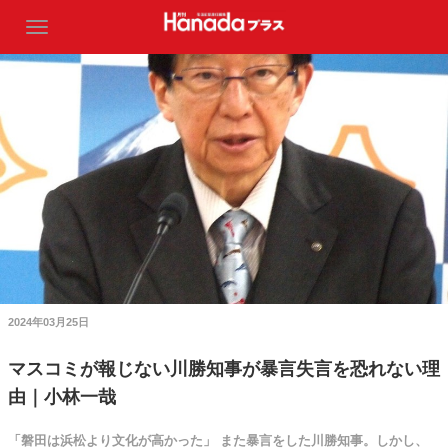
2024年03月25日
マスコミが報じない川勝知事が暴言失言を恐れない理
由｜小林一哉
「磐田は浜松より文化が高かった」 また暴言をした川勝知事。しかし、