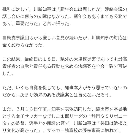
批判に対して、川勝知事は「新年会に出席したが、連絡会議の
話し合いに何らの支障はなかった。新年会もあくまでも公務で
あり、重要だった」と言い張った。
自民党県議団らから厳しい意見が続いたが、川勝知事の対応は
全く変わらなかった。
この結果、最終日の１８日、県外の大規模災害であっても最高
責任者の自覚と責任ある行動を求める決議案を全会一致で可決
した。
ただ、いくら自覚を促しても、知事本人がそう思っていないの
だから、あまり効果のある決議案とは言えないだろう。
また、３月１３日午前、知事を表敬訪問した、磐田市を本拠地
とする女子サッカーなでしこ１部リーグの「静岡ＳＳＵボニー
タ」の監督、選手との懇談の席で、川勝知事は「磐田は浜松よ
り文化が高かった」、サッカー強豪校の藤枝東高に触れて、