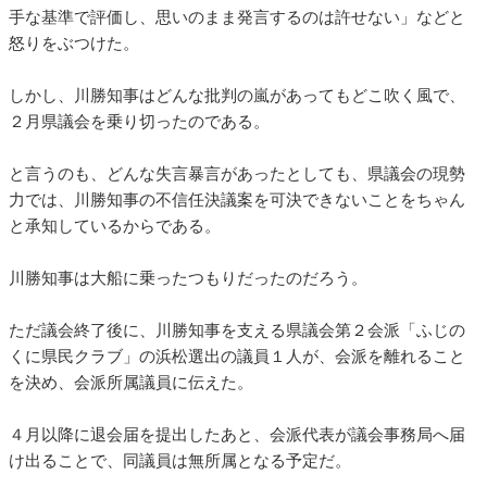
手な基準で評価し、思いのまま発言するのは許せない」などと
怒りをぶつけた。
しかし、川勝知事はどんな批判の嵐があってもどこ吹く風で、
２月県議会を乗り切ったのである。
と言うのも、どんな失言暴言があったとしても、県議会の現勢
力では、川勝知事の不信任決議案を可決できないことをちゃん
と承知しているからである。
川勝知事は大船に乗ったつもりだったのだろう。
ただ議会終了後に、川勝知事を支える県議会第２会派「ふじの
くに県民クラブ」の浜松選出の議員１人が、会派を離れること
を決め、会派所属議員に伝えた。
４月以降に退会届を提出したあと、会派代表が議会事務局へ届
け出ることで、同議員は無所属となる予定だ。