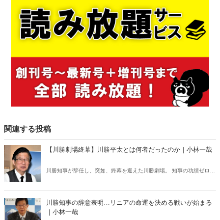
関連する投稿
【川勝劇場終幕】川勝平太とは何者だったのか｜小林一哉
川勝知事が辞任し、突如、終幕を迎えた川勝劇場。 知事の功績ゼロの
川勝氏が、静岡に残した「負の遺産」――。
川勝知事の辞意表明…リニアの命運を決める戦いが始まる
｜小林一哉