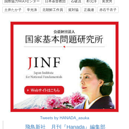
国際協力NGOセンター
日本基督教団
石破茂
朴元淳
黄虎男
土井たか子
辛光洙
北朝鮮工作員
挺対協
正義連
赤石千衣子
Tweets by HANADA_asuka
飛鳥新社 月刊『Hanada』編集部