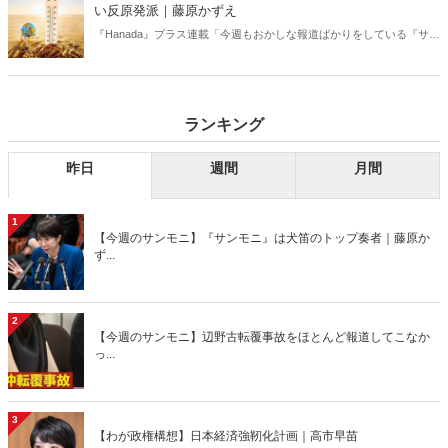
い反原発派｜藤原かずえ
『Hanada』プラス連載「今週もおかしな報道ばかりをしている『サン
デーモーニング』を藤原かずえさんがデータとロジックで滅多斬
り」、略して【今週のサンモニ】。
ランキング
昨日
週間
月間
1
【今週のサンモニ】『サンモニ』は犬笛のトップ奏者｜藤原か
ず...
2
【今週のサンモニ】辺野古転覆事故をほとんど報道してこなか
っ...
3
【わが政権構想】日本経済強靭化計画｜高市早苗