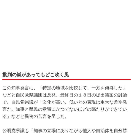
批判の嵐があってもどこ吹く風
この知事発言に、「特定の地域を比較して、一方を侮辱した」
などと自民党県議団は反発、最終日の１８日の提出議案の討論
で、自民党県議が「文化が高い、低いとの表現は重大な差別発
言だ。知事と県民の意識にかつてないほどの隔たりができてい
る」などと異例の苦言を呈した。
公明党県議も「知事の立場にありながら他人や自治体を自分勝