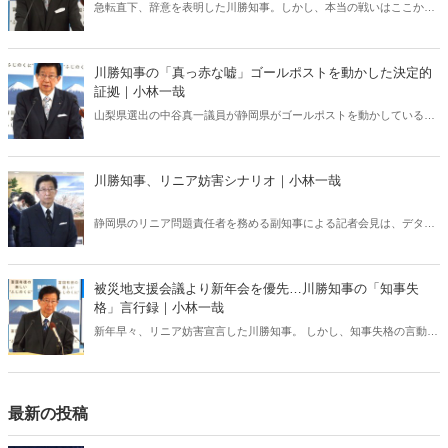
急転直下、辞意を表明した川勝知事。しかし、本当の戦いはここから
だ――。
川勝知事の「真っ赤な嘘」ゴールポストを動かした決定的
証拠｜小林一哉
山梨県選出の中谷真一議員が静岡県がゴールポストを動かしていると
批判すると、川勝知事はすぐにさま「ゴールポストを動かしたことは
一度もない」と反論。 しかし、静岡県の資料を見てみると……。
川勝知事、リニア妨害シナリオ｜小林一哉
静岡県のリニア問題責任者を務める副知事による記者会見は、デタラ
メだらけだった。この記者会見の本当の目的とは――。
被災地支援会議より新年会を優先…川勝知事の「知事失
格」言行録｜小林一哉
新年早々、リニア妨害宣言した川勝知事。 しかし、知事失格の言動は
これだけではなかった
最新の投稿