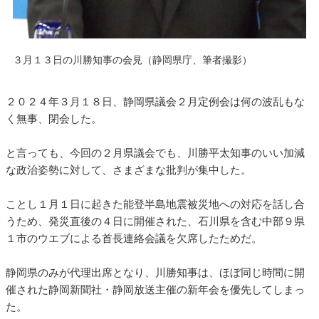
３月１３日の川勝知事の会見（静岡県庁、筆者撮影）
２０２４年３月１８日、静岡県議会２月定例会は何の波乱もな
く無事、閉会した。
と言っても、今回の２月県議会でも、川勝平太知事のいい加減
な政治姿勢に対して、さまざまな批判が集中した。
ことし１月１日に起きた能登半島地震被災地への対応を話し合
うため、発災直後の４日に開催された、石川県を含む中部９県
１市のウエブによる首長連絡会議を欠席したためだ。
静岡県のみが代理出席となり、川勝知事は、ほぼ同じ時間に開
催された静岡新聞社・静岡放送主催の新年会を優先してしまっ
た。