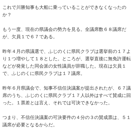
これで川勝知事も大船に乗っていることができなくなったの
か？
もう一度、現在の県議会の勢力を見る。全議席数６８議席だ
が、欠員１で６７である。
昨年４月の県議選で、ふじのくに県民クラブは選挙前の１７よ
り１つ増やして１８とした。ところが、選挙直後に無免許運転
などが発覚した同会派の女性議員が辞職した。現在は欠員１
で、ふじのくに県民クラブは１７議席。
昨年６月県議会で、知事不信任決議案が提出されたが、６７議
席のうち、ふじのくに県民クラブ１７人以外はすべて賛成に回
った。１票差とは言え、それでは可決できなかった。
つまり、不信任決議案の可決要件の４分の３の賛成票は、５１
議席が必要となるからだ。