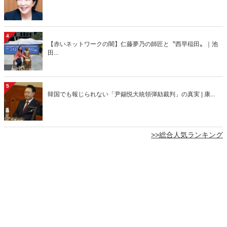
4
【赤いネットワークの闇】仁藤夢乃の師匠と〝西早稲田〟｜池
田...
5
韓国でも報じられない「尹錫悦大統領弾劾裁判」の真実 | 康...
>>総合人気ランキング