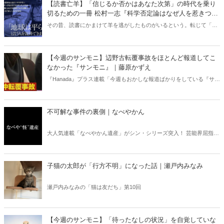
【読書亡羊】「信じるか否かはあなた次第」の時代を乗り
切るための一冊 松村一志『科学否定論はなぜ人を惹きつけ
るのか』（ちくま新書）｜梶原麻衣子
その昔、読書にかまけて羊を逃がしたものがいるという。転じて「読
書亡羊」は「重要なことを忘れて、他のことに夢中になること」を指
す四字熟語になった。だが時に仕事を放り出してでも、読むべき本が
ある。元月刊『Hanada』編集部員のライター・梶原がお送りする時事
【今週のサンモニ】辺野古転覆事故をほとんど報道してこ
書評！
なかった『サンモニ』｜藤原かずえ
『Hanada』プラス連載「今週もおかしな報道ばかりをしている『サン
デーモーニング』を藤原かずえさんがデータとロジックで滅多斬
り」、略して【今週のサンモニ】。
不可解な事件の裏側｜なべやかん
大人気連載「なべやかん遺産」がシン・シリーズ突入！ 芸能界屈指の
コレクターであり、都市伝説、オカルト、スピリチュアルな話題が大
好きな芸人・なべやかんが蒐集した選りすぐりの「怪」な話を紹介！
信じるか信じないかは、あなた次第！ 芸能ニュース
子猫の太郎が「行方不明」になった話｜瀬戸内みなみ
瀬戸内みなみの「猫は友だち」第10回
【今週のサンモニ】「待ったなしの状況」を自覚していな