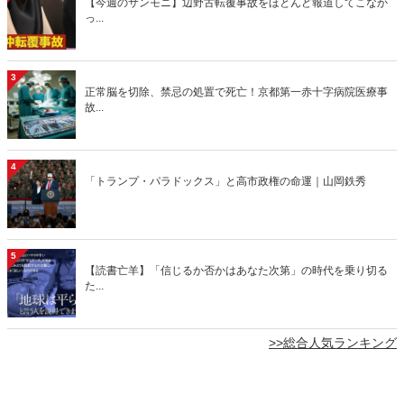
【今週のサンモニ】辺野古転覆事故をほとんど報道してこなか
っ...
3
正常脳を切除、禁忌の処置で死亡！京都第一赤十字病院医療事
故...
4
「トランプ・パラドックス」と高市政権の命運｜山岡鉄秀
5
【読書亡羊】「信じるか否かはあなた次第」の時代を乗り切る
た...
>>総合人気ランキング