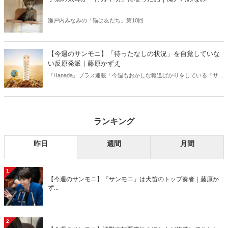
瀬戸内みなみの「猫は友だち」第10回
【今週のサンモニ】「待ったなしの状況」を自覚していな
い反原発派｜藤原かずえ
『Hanada』プラス連載「今週もおかしな報道ばかりをしている『サン
デーモーニング』を藤原かずえさんがデータとロジックで滅多斬
り」、略して【今週のサンモニ】。
ランキング
昨日
週間
月間
1
【今週のサンモニ】『サンモニ』は犬笛のトップ奏者｜藤原か
ず...
2