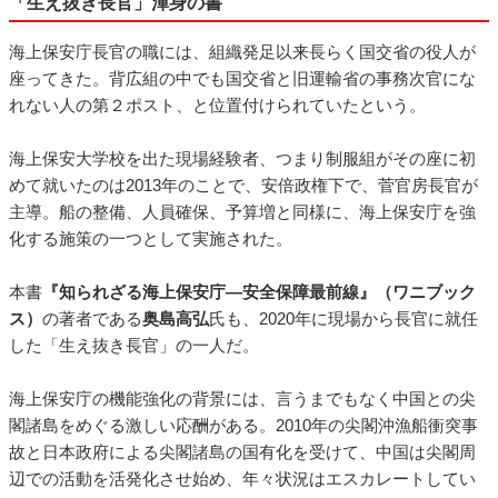
「生え抜き長官」渾身の書
海上保安庁長官の職には、組織発足以来長らく国交省の役人が
座ってきた。背広組の中でも国交省と旧運輸省の事務次官にな
れない人の第２ポスト、と位置付けられていたという。
海上保安大学校を出た現場経験者、つまり制服組がその座に初
めて就いたのは2013年のことで、安倍政権下で、菅官房長官が
主導。船の整備、人員確保、予算増と同様に、海上保安庁を強
化する施策の一つとして実施された。
本書
『知られざる海上保安庁―安全保障最前線』（ワニブック
ス）
の著者である
奥島高弘
氏も、2020年に現場から長官に就任
した「生え抜き長官」の一人だ。
海上保安庁の機能強化の背景には、言うまでもなく中国との尖
閣諸島をめぐる激しい応酬がある。2010年の尖閣沖漁船衝突事
故と日本政府による尖閣諸島の国有化を受けて、中国は尖閣周
辺での活動を活発化させ始め、年々状況はエスカレートしてい