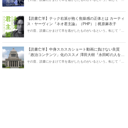
書亡羊」は「重要なことを忘れて、他のことに夢中になること」を指
す四字熟語になった。だが時に仕事を放り出してでも、読むべき本が
ある。元月刊『Hanada』編集部員のライター・梶原がお送りする時事
【読書亡羊】テック右派が抱く焦燥感の正体とは カーティ
書評！
ス・ヤーヴィン『ネオ君主論』（PHP）｜梶原麻衣子
その昔、読書にかまけて羊を逃がしたものがいるという。転じて「読
書亡羊」は「重要なことを忘れて、他のことに夢中になること」を指
す四字熟語になった。だが時に仕事を放り出してでも、読むべき本が
ある。元月刊『Hanada』編集部員のライター・梶原がお送りする時事
【読書亡羊】中身スカスカショート動画に負けない良質
書評！
「政治コンテンツ」化のススメ 澤田大樹『永田町の人をウ
ォッチしてみた』（カンゼン）｜梶原麻衣子
その昔、読書にかまけて羊を逃がしたものがいるという。転じて「読
書亡羊」は「重要なことを忘れて、他のことに夢中になること」を指
す四字熟語になった。だが時に仕事を放り出してでも、読むべき本が
ある。元月刊『Hanada』編集部員のライター・梶原がお送りする時事
書評！