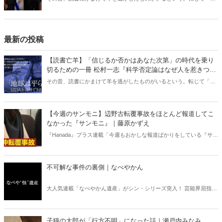
書亡羊」は「重要なことを忘れて、他のことに夢中になること」を指
す四字熟語になった。だが時に仕事を放り出してでも、読むべき本が
ある。元月刊『Hanada』編集部員のライター・梶原がお送りする時事
書評！
最新の投稿
【読書亡羊】「信じるか否かはあなた次第」の時代を乗り
切るための一冊 松村一志『科学否定論はなぜ人を惹きつけ
るのか』（ちくま新書）｜梶原麻衣子
その昔、読書にかまけて羊を逃がしたものがいるという。転じて「読
書亡羊」は「重要なことを忘れて、他のことに夢中になること」を指
す四字熟語になった。だが時に仕事を放り出してでも、読むべき本が
ある。元月刊『Hanada』編集部員のライター・梶原がお送りする時事
【今週のサンモニ】辺野古転覆事故をほとんど報道してこ
書評！
なかった『サンモニ』｜藤原かずえ
『Hanada』プラス連載「今週もおかしな報道ばかりをしている『サン
デーモーニング』を藤原かずえさんがデータとロジックで滅多斬
り」、略して【今週のサンモニ】。
不可解な事件の裏側｜なべやかん
大人気連載「なべやかん遺産」がシン・シリーズ突入！ 芸能界屈指の
コレクターであり、都市伝説、オカルト、スピリチュアルな話題が大
好きな芸人・なべやかんが蒐集した選りすぐりの「怪」な話を紹介！
信じるか信じないかは、あなた次第！ 芸能ニュース
子猫の太郎が「行方不明」になった話｜瀬戸内みなみ