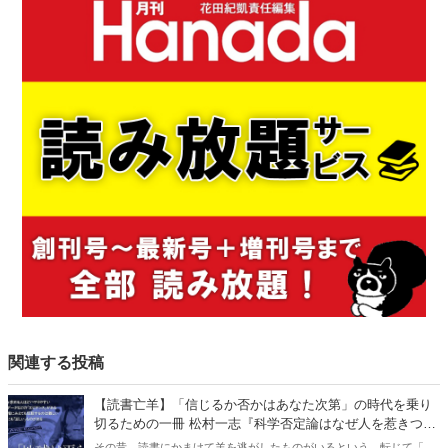
関連する投稿
【読書亡羊】「信じるか否かはあなた次第」の時代を乗り
切るための一冊 松村一志『科学否定論はなぜ人を惹きつけ
るのか』（ちくま新書）｜梶原麻衣子
その昔、読書にかまけて羊を逃がしたものがいるという。転じて「読