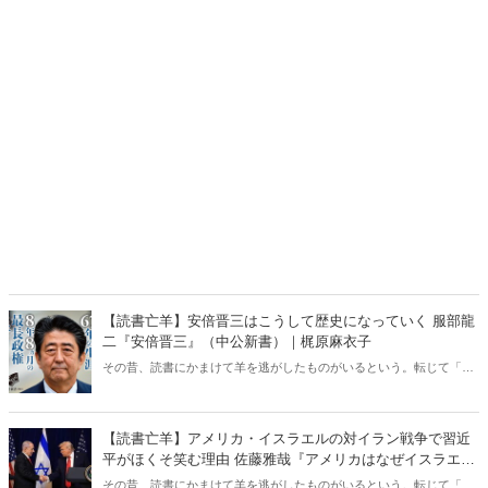
【読書亡羊】安倍晋三はこうして歴史になっていく 服部龍
二『安倍晋三』（中公新書）｜梶原麻衣子
その昔、読書にかまけて羊を逃がしたものがいるという。転じて「読
書亡羊」は「重要なことを忘れて、他のことに夢中になること」を指
す四字熟語になった。だが時に仕事を放り出してでも、読むべき本が
ある。元月刊『Hanada』編集部員のライター・梶原がお送りする時事
【読書亡羊】アメリカ・イスラエルの対イラン戦争で習近
書評！
平がほくそ笑む理由 佐藤雅哉『アメリカはなぜイスラエル
を支援するのか』（名古屋大学出版会）｜梶原麻衣子
その昔、読書にかまけて羊を逃がしたものがいるという。転じて「読