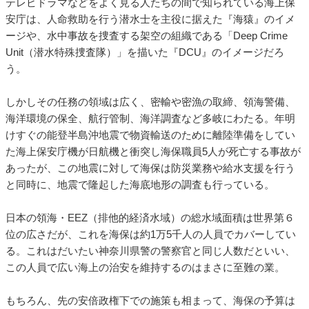
テレビドラマなどをよく見る人たちの間で知られている海上保
安庁は、人命救助を行う潜水士を主役に据えた『海猿』のイメ
ージや、水中事故を捜査する架空の組織である「Deep Crime
Unit（潜水特殊捜査隊）」を描いた『DCU』のイメージだろ
う。
しかしその任務の領域は広く、密輸や密漁の取締、領海警備、
海洋環境の保全、航行管制、海洋調査など多岐にわたる。年明
けすぐの能登半島沖地震で物資輸送のために離陸準備をしてい
た海上保安庁機が日航機と衝突し海保職員5人が死亡する事故が
あったが、この地震に対して海保は防災業務や給水支援を行う
と同時に、地震で隆起した海底地形の調査も行っている。
日本の領海・EEZ（排他的経済水域）の総水域面積は世界第６
位の広さだが、これを海保は約1万5千人の人員でカバーしてい
る。これはだいたい神奈川県警の警察官と同じ人数だといい、
この人員で広い海上の治安を維持するのはまさに至難の業。
もちろん、先の安倍政権下での施策も相まって、海保の予算は