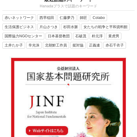
Hanadaプラスで話題のキーワード
赤いネットワーク
西早稲田
仁藤夢乃
師匠
Colabo
生活保護ビジネス
片山さつき
杉田水脈
女たちの戦争と平和資料館
国際協力NGOセンター
日本基督教団
石破茂
朴元淳
黄虎男
土井たか子
辛光洙
北朝鮮工作員
挺対協
正義連
赤石千衣子