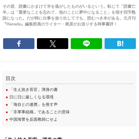
その昔、読書にかまけて羊を逃がしたものがいるという。転じて「読書亡
羊」は「重要なことを忘れて、他のことに夢中になること」を指す四字熟
語になった。だが時に仕事を放り出してでも、読むべき本がある。元月刊
『Hanada』編集部員のライター・梶原がお送りする時事書評！
目次
●
「生え抜き長官」渾身の書
●
日に日に厳しくなる環境
●
「海自との連携」を推す声
●
「非軍事組織」であることの意味
●
中国海警を反面教師にせよ