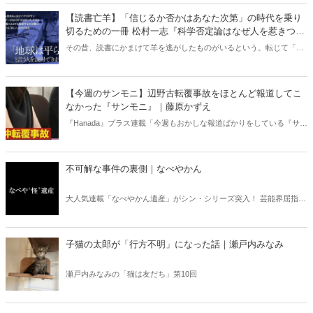
【読書亡羊】「信じるか否かはあなた次第」の時代を乗り
切るための一冊 松村一志『科学否定論はなぜ人を惹きつけ
るのか』（ちくま新書）｜梶原麻衣子
その昔、読書にかまけて羊を逃がしたものがいるという。転じて「読
書亡羊」は「重要なことを忘れて、他のことに夢中になること」を指
す四字熟語になった。だが時に仕事を放り出してでも、読むべき本が
ある。元月刊『Hanada』編集部員のライター・梶原がお送りする時事
【今週のサンモニ】辺野古転覆事故をほとんど報道してこ
書評！
なかった『サンモニ』｜藤原かずえ
『Hanada』プラス連載「今週もおかしな報道ばかりをしている『サン
デーモーニング』を藤原かずえさんがデータとロジックで滅多斬
り」、略して【今週のサンモニ】。
不可解な事件の裏側｜なべやかん
大人気連載「なべやかん遺産」がシン・シリーズ突入！ 芸能界屈指の
コレクターであり、都市伝説、オカルト、スピリチュアルな話題が大
好きな芸人・なべやかんが蒐集した選りすぐりの「怪」な話を紹介！
信じるか信じないかは、あなた次第！ 芸能ニュース
子猫の太郎が「行方不明」になった話｜瀬戸内みなみ
瀬戸内みなみの「猫は友だち」第10回