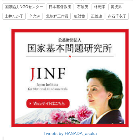
国際協力NGOセンター
日本基督教団
石破茂
朴元淳
黄虎男
土井たか子
辛光洙
北朝鮮工作員
挺対協
正義連
赤石千衣子
Tweets by HANADA_asuka