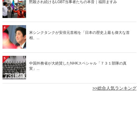
黙殺され続けるLGBT当事者たちの本音｜福田ますみ
4
米シンクタンクが安倍元首相を「日本の歴史上最も偉大な首
相、...
5
中国外務省が大絶賛したNHKスペシャル「７３１部隊の真
実」...
>>総合人気ランキング