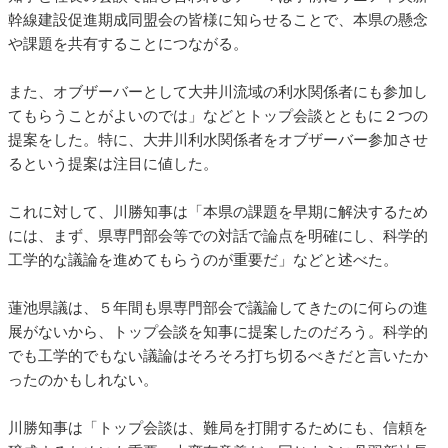
幹線建設促進期成同盟会の皆様に知らせることで、本県の懸念
や課題を共有することにつながる。
また、オブザーバーとして大井川流域の利水関係者にも参加し
てもらうことがよいのでは」などとトップ会談とともに２つの
提案をした。特に、大井川利水関係者をオブザーバー参加させ
るという提案は注目に値した。
これに対して、川勝知事は「本県の課題を早期に解決するため
には、まず、県専門部会等での対話で論点を明確にし、科学的
工学的な議論を進めてもらうのが重要だ」などと述べた。
蓮池県議は、５年間も県専門部会で議論してきたのに何らの進
展がないから、トップ会談を知事に提案したのだろう。科学的
でも工学的でもない議論はそろそろ打ち切るべきだと言いたか
ったのかもしれない。
川勝知事は「トップ会談は、難局を打開するためにも、信頼を