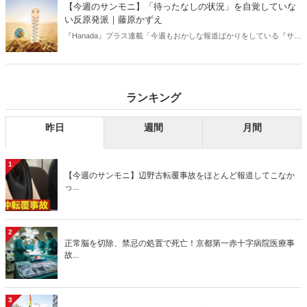
【今週のサンモニ】「待ったなしの状況」を自覚していな
い反原発派｜藤原かずえ
『Hanada』プラス連載「今週もおかしな報道ばかりをしている『サン
デーモーニング』を藤原かずえさんがデータとロジックで滅多斬
り」、略して【今週のサンモニ】。
ランキング
昨日
週間
月間
1
【今週のサンモニ】辺野古転覆事故をほとんど報道してこなか
っ...
2
正常脳を切除、禁忌の処置で死亡！京都第一赤十字病院医療事
故...
3