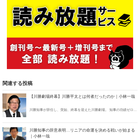
関連する投稿
【川勝劇場終幕】川勝平太とは何者だったのか｜小林一哉
川勝知事が辞任し、突如、終幕を迎えた川勝劇場。 知事の功績ゼロの
川勝氏が、静岡に残した「負の遺産」――。
川勝知事の辞意表明…リニアの命運を決める戦いが始まる
｜小林一哉