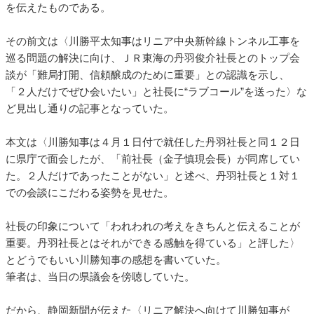
を伝えたものである。
その前文は〈川勝平太知事はリニア中央新幹線トンネル工事を
巡る問題の解決に向け、ＪＲ東海の丹羽俊介社長とのトップ会
談が「難局打開、信頼醸成のために重要」との認識を示し、
「２人だけでぜひ会いたい」と社長に“ラブコール”を送った〉な
ど見出し通りの記事となっていた。
本文は〈川勝知事は４月１日付で就任した丹羽社長と同１２日
に県庁で面会したが、「前社長（金子慎現会長）が同席してい
た。２人だけであったことがない」と述べ、丹羽社長と１対１
での会談にこだわる姿勢を見せた。
社長の印象について「われわれの考えをきちんと伝えることが
重要。丹羽社長とはそれができる感触を得ている」と評した〉
とどうでもいい川勝知事の感想を書いていた。
筆者は、当日の県議会を傍聴していた。
だから、静岡新聞が伝えた〈リニア解決へ向けて川勝知事が