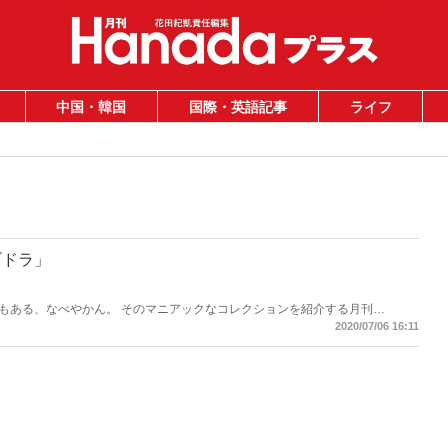
中国・韓国
国際・英語記事
ライフ
ギドラ」
もある、なべやかん。 そのマニアックなコレクションを紹介する月刊
遺産」がますますパワーアップして「Hanadaプラス」にお引越し！ 今回は
2020/07/06 16:11