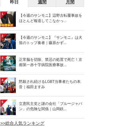
昨日
週間
月間
1
【今週のサンモニ】辺野古転覆事故を
ほとんど報道してこなかっ...
2
【今週のサンモニ】『サンモニ』は犬
笛のトップ奏者｜藤原かず...
3
正常脳を切除、禁忌の処置で死亡！京
都第一赤十字病院医療事故...
4
黙殺され続けるLGBT当事者たちの本
音｜福田ますみ
5
立憲民主党と謎の会社「ブルージャパ
ン」の危険な関係｜山岡鉄...
>>総合人気ランキング