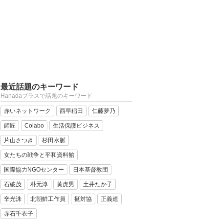
最近話題のキーワード
Hanadaプラスで話題のキーワード
赤いネットワーク
西早稲田
仁藤夢乃
師匠
Colabo
生活保護ビジネス
片山さつき
杉田水脈
女たちの戦争と平和資料館
国際協力NGOセンター
日本基督教団
石破茂
朴元淳
黄虎男
土井たか子
辛光洙
北朝鮮工作員
挺対協
正義連
赤石千衣子