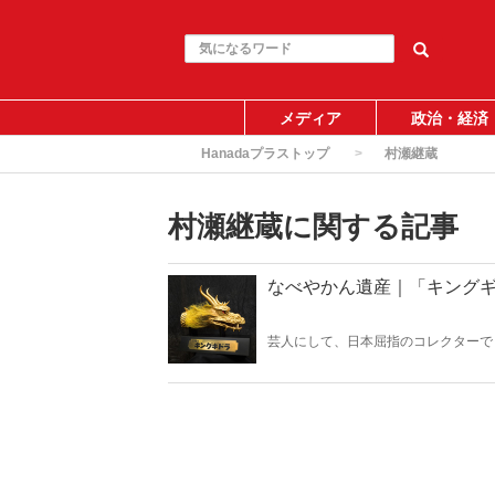
メディア
政治・経済
Hanadaプラストップ
村瀬継蔵
村瀬継蔵に関する記事
なべやかん遺産｜「キング
芸人にして、日本屈指のコレクターで
『Hanada』の好評連載「なべやかん
「キングギドラ」！